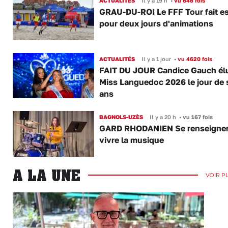
ACTUALITÉS
Il y a 19 h
•
vu 646 fois
GRAU-DU-ROI Le FFF Tour fait e
pour deux jours d'animations
ACTUALITÉS
Il y a 1 jour
•
vu 4620 fois
FAIT DU JOUR Candice Gauch él
Miss Languedoc 2026 le jour de 
ans
BAGNOLS-UZÈS
Il y a 20 h
•
vu 167 fois
GARD RHODANIEN Se renseigner,
vivre la musique
A LA UNE
VOIR P