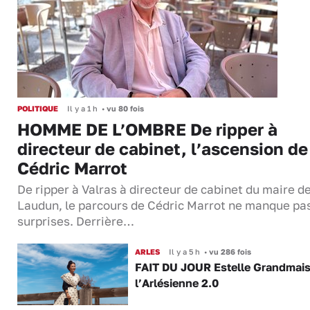
POLITIQUE
Il y a 1 h
•
vu 80 fois
HOMME DE L’OMBRE De ripper à
directeur de cabinet, l’ascension de
Cédric Marrot
De ripper à Valras à directeur de cabinet du maire d
Laudun, le parcours de Cédric Marrot ne manque pa
surprises. Derrière…
ARLES
Il y a 5 h
•
vu 286 fois
FAIT DU JOUR Estelle Grandmai
l’Arlésienne 2.0