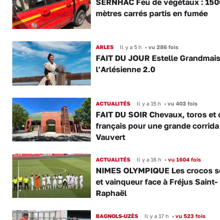
SERNHAC Feu de végétaux : 150
mètres carrés partis en fumée
ARLES
Il y a 5 h
•
vu 286 fois
FAIT DU JOUR Estelle Grandmai
l’Arlésienne 2.0
ACTUALITÉS
Il y a 15 h
•
vu 403 fois
FAIT DU SOIR Chevaux, toros et 
français pour une grande corrida
Vauvert
ACTUALITÉS
Il y a 16 h
•
vu 1604 fois
NIMES OLYMPIQUE Les crocos s
et vainqueur face à Fréjus Saint-
Raphaël
BAGNOLS-UZÈS
Il y a 17 h
•
vu 523 fois