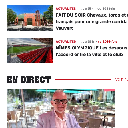
ACTUALITÉS
Il y a 15 h
•
vu 403 fois
FAIT DU SOIR Chevaux, toros et 
français pour une grande corrida
Vauvert
ACTUALITÉS
Il y a 18 h
•
vu 2099 fois
NÎMES OLYMPIQUE Les dessous
l'accord entre la ville et le club
EN DIRECT
VOIR P