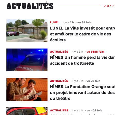
ACTUALITÉS
VOIR P
LUNEL
Il y a 2 h
•
vu 84 fois
LUNEL La Ville investit pour entr
et améliorer le cadre de vie des
écoliers
ACTUALITÉS
Il y a 3 h
•
vu 1588 fois
NÎMES Un homme perd la vie da
accident de trottinette
ACTUALITÉS
Il y a 3 h
•
vu 79 fois
NÎMES La Fondation Orange sout
un projet innovant autour du des
du théâtre
ACTUALITÉS
Il y a 4 h
•
vu 402 fois