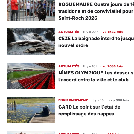
ROQUEMAURE Quatre jours de fê
traditions et de convivialité pour
Saint-Roch 2026
ACTUALITÉS
Il y a 20 h
•
vu 1522 fois
CÈZE La baignade interdite jusqu
nouvel ordre
ACTUALITÉS
Il y a 18 h
•
vu 2099 fois
NÎMES OLYMPIQUE Les dessous
l'accord entre la ville et le club
ENVIRONNEMENT
Il y a 18 h
•
vu 306 fois
GARD Le point sur l’état de
remplissage des nappes