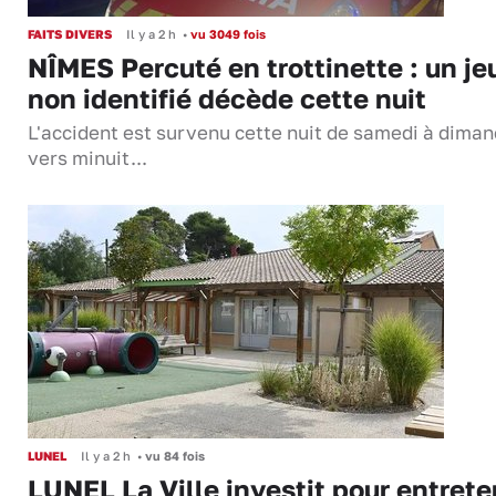
FAITS DIVERS
Il y a 2 h
•
vu 3049 fois
NÎMES Percuté en trottinette : un je
non identifié décède cette nuit
L'accident est survenu cette nuit de samedi à dima
vers minuit...
LUNEL
Il y a 2 h
•
vu 84 fois
LUNEL La Ville investit pour entrete