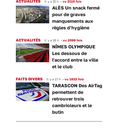
ACTUALITÉS
Il y a 21 h
•
vu 2110 fois
ALÈS Un snack fermé
pour de graves
manquements aux
règles d’hygiène
ACTUALITÉS
Il y a 18 h
•
vu 2099 fois
NÎMES OLYMPIQUE
Les dessous de
l'accord entre la ville
et le club
FAITS DIVERS
Il y a 17 h
•
vu 1832 fois
TARASCON Des AirTag
permettent de
retrouver trois
cambrioleurs et le
butin