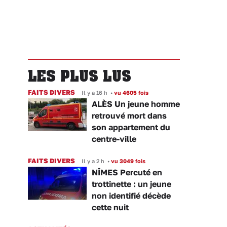
LES PLUS LUS
FAITS DIVERS
Il y a 16 h
•
vu 4605 fois
ALÈS Un jeune homme
retrouvé mort dans
son appartement du
centre-ville
FAITS DIVERS
Il y a 2 h
•
vu 3049 fois
NÎMES Percuté en
trottinette : un jeune
non identifié décède
cette nuit