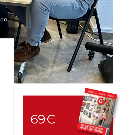
son
69€