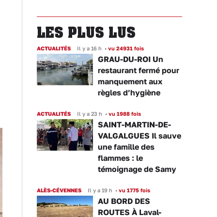
LES PLUS LUS
ACTUALITÉS
Il y a 16 h
•
vu 24931 fois
GRAU-DU-ROI Un
restaurant fermé pour
manquement aux
règles d’hygiène
ACTUALITÉS
Il y a 23 h
•
vu 1988 fois
SAINT-MARTIN-DE-
VALGALGUES Il sauve
une famille des
flammes : le
témoignage de Samy
ALÈS-CÉVENNES
Il y a 19 h
•
vu 1775 fois
AU BORD DES
ROUTES À Laval-