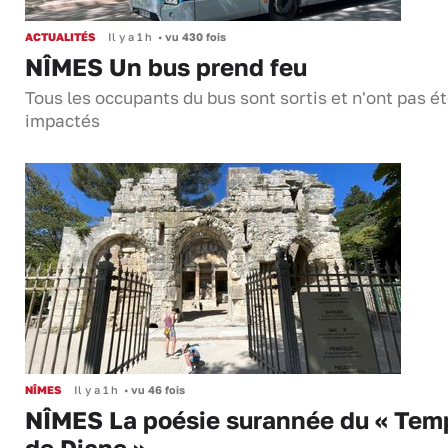
ACTUALITÉS
Il y a 1 h
•
vu 430 fois
NÎMES Un bus prend feu
Tous les occupants du bus sont sortis et n'ont pas é
impactés
NÎMES
Il y a 1 h
•
vu 46 fois
NÎMES La poésie surannée du « Tem
de Diane »