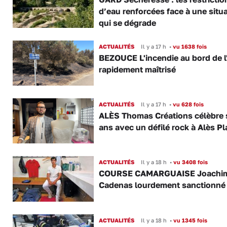
d’eau renforcées face à une situ
qui se dégrade
ACTUALITÉS
Il y a 17 h
•
vu 1638 fois
BEZOUCE L'incendie au bord de l
rapidement maîtrisé
ACTUALITÉS
Il y a 17 h
•
vu 628 fois
ALÈS Thomas Créations célèbre 
ans avec un défilé rock à Alès P
ACTUALITÉS
Il y a 18 h
•
vu 3408 fois
COURSE CAMARGUAISE Joachi
Cadenas lourdement sanctionné
ACTUALITÉS
Il y a 18 h
•
vu 1345 fois