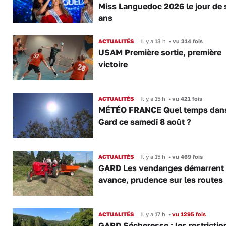
Miss Languedoc 2026 le jour de 
ans
ACTUALITÉS
Il y a 13 h
•
vu 314 fois
USAM Première sortie, première
victoire
ACTUALITÉS
Il y a 15 h
•
vu 421 fois
MÉTÉO FRANCE Quel temps dans
Gard ce samedi 8 août ?
ACTUALITÉS
Il y a 15 h
•
vu 469 fois
GARD Les vendanges démarrent
avance, prudence sur les routes
ACTUALITÉS
Il y a 17 h
•
vu 1295 fois
GARD Sécheresse : les restrictio