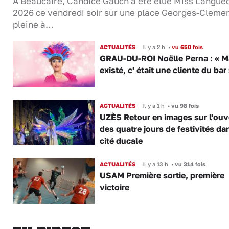
À Beaucaire, Candice Gauch a été élue Miss Langue
2026 ce vendredi soir sur une place Georges-Cleme
pleine à…
ACTUALITÉS
Il y a 2 h
•
vu 650 fois
GRAU-DU-ROI Noëlle Perna : « M
existé, c' était une cliente du bar
ACTUALITÉS
Il y a 1 h
•
vu 98 fois
UZÈS Retour en images sur l'ouv
des quatre jours de festivités da
cité ducale
ACTUALITÉS
Il y a 13 h
•
vu 314 fois
USAM Première sortie, première
victoire