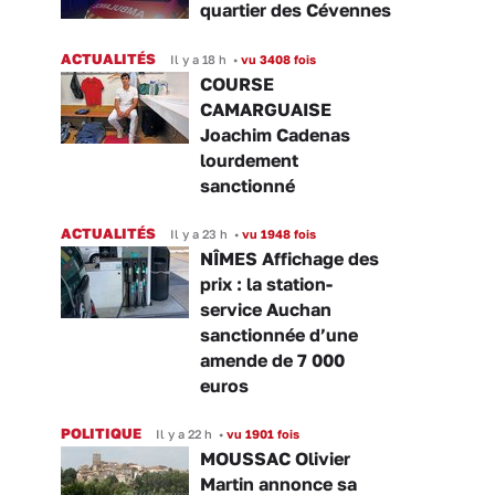
quartier des Cévennes
ACTUALITÉS
Il y a 18 h
•
vu 3408 fois
COURSE
CAMARGUAISE
Joachim Cadenas
lourdement
sanctionné
ACTUALITÉS
Il y a 23 h
•
vu 1948 fois
NÎMES Affichage des
prix : la station-
service Auchan
sanctionnée d’une
amende de 7 000
euros
POLITIQUE
Il y a 22 h
•
vu 1901 fois
MOUSSAC Olivier
Martin annonce sa