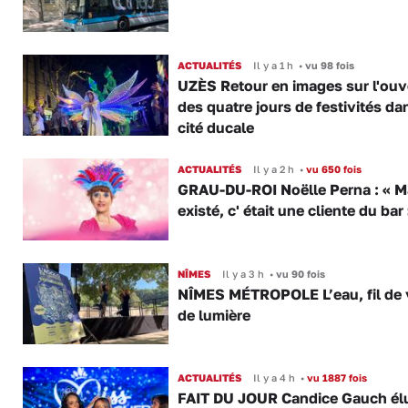
ACTUALITÉS
Il y a 1 h
•
vu 98 fois
UZÈS Retour en images sur l'ouv
des quatre jours de festivités da
cité ducale
ACTUALITÉS
Il y a 2 h
•
vu 650 fois
GRAU-DU-ROI Noëlle Perna : « M
existé, c' était une cliente du bar
NÎMES
Il y a 3 h
•
vu 90 fois
NÎMES MÉTROPOLE L’eau, fil de v
de lumière
ACTUALITÉS
Il y a 4 h
•
vu 1887 fois
FAIT DU JOUR Candice Gauch él