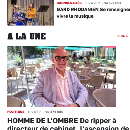
BAGNOLS-UZÈS
Il y a 23 h
•
vu 177 fois
GARD RHODANIEN Se renseigner,
vivre la musique
A LA UNE
VOIR P
POLITIQUE
Il y a 3 h
•
vu 474 fois
HOMME DE L’OMBRE De ripper à
directeur de cabinet, l’ascension de