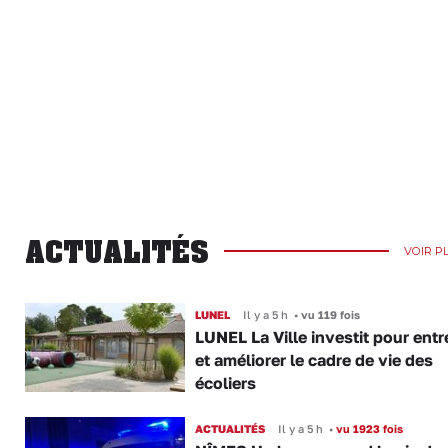
ACTUALITÉS
VOIR P
LUNEL
Il y a 5 h
•
vu 119 fois
LUNEL La Ville investit pour entr
et améliorer le cadre de vie des
écoliers
ACTUALITÉS
Il y a 5 h
•
vu 1923 fois