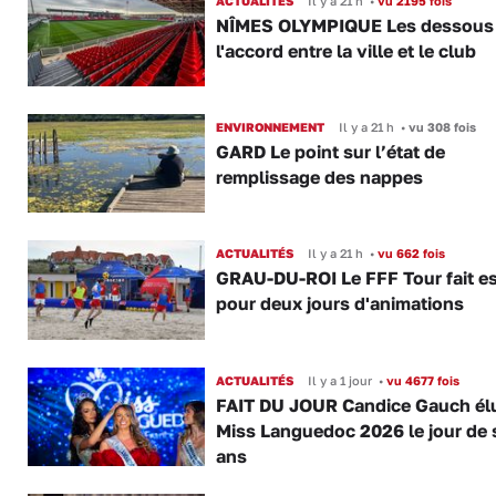
ACTUALITÉS
Il y a 21 h
•
vu 2195 fois
NÎMES OLYMPIQUE Les dessous
l'accord entre la ville et le club
ENVIRONNEMENT
Il y a 21 h
•
vu 308 fois
GARD Le point sur l’état de
remplissage des nappes
ACTUALITÉS
Il y a 21 h
•
vu 662 fois
GRAU-DU-ROI Le FFF Tour fait e
pour deux jours d'animations
ACTUALITÉS
Il y a 1 jour
•
vu 4677 fois
FAIT DU JOUR Candice Gauch él
Miss Languedoc 2026 le jour de 
ans