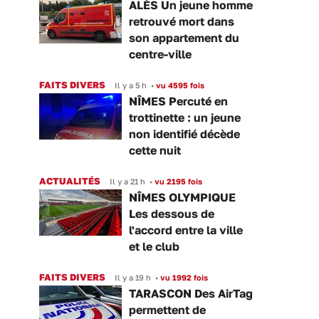
ALÈS Un jeune homme
retrouvé mort dans
son appartement du
centre-ville
FAITS DIVERS
Il y a 5 h
•
vu 4595 fois
NÎMES Percuté en
trottinette : un jeune
non identifié décède
cette nuit
ACTUALITÉS
Il y a 21 h
•
vu 2195 fois
NÎMES OLYMPIQUE
Les dessous de
l'accord entre la ville
et le club
FAITS DIVERS
Il y a 19 h
•
vu 1992 fois
TARASCON Des AirTag
permettent de