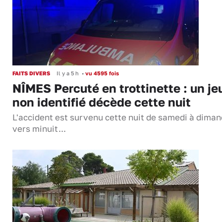
FAITS DIVERS
Il y a 5 h
•
vu 4595 fois
NÎMES Percuté en trottinette : un je
non identifié décède cette nuit
L'accident est survenu cette nuit de samedi à dima
vers minuit...