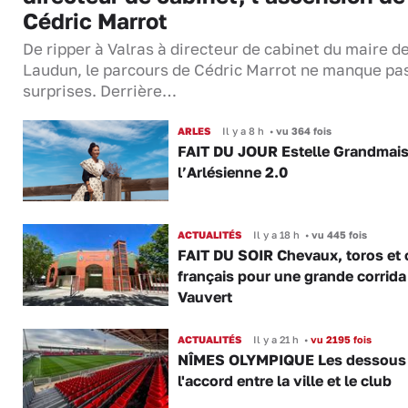
Cédric Marrot
De ripper à Valras à directeur de cabinet du maire d
Laudun, le parcours de Cédric Marrot ne manque pa
surprises. Derrière…
ARLES
Il y a 8 h
•
vu 364 fois
FAIT DU JOUR Estelle Grandmai
l’Arlésienne 2.0
ACTUALITÉS
Il y a 18 h
•
vu 445 fois
FAIT DU SOIR Chevaux, toros et 
français pour une grande corrida
Vauvert
ACTUALITÉS
Il y a 21 h
•
vu 2195 fois
NÎMES OLYMPIQUE Les dessous
l'accord entre la ville et le club