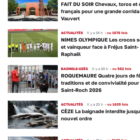
FAIT DU SOIR Chevaux, toros et 
français pour une grande corrida
Vauvert
ACTUALITÉS
Il y a 19 h
•
vu 1676 fois
NIMES OLYMPIQUE Les crocos s
et vainqueur face à Fréjus Saint-
Raphaël
BAGNOLS-UZÈS
Il y a 20 h
•
vu 562 fois
ROQUEMAURE Quatre jours de fê
traditions et de convivialité pour
Saint-Roch 2026
ACTUALITÉS
Il y a 23 h
•
vu 1635 fois
CÈZE La baignade interdite jusqu
nouvel ordre