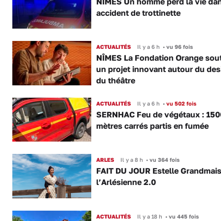
NÎMES Un homme perd la vie da
accident de trottinette
ACTUALITÉS
Il y a 6 h
•
vu 96 fois
NÎMES La Fondation Orange sout
un projet innovant autour du des
du théâtre
ACTUALITÉS
Il y a 6 h
•
vu 502 fois
SERNHAC Feu de végétaux : 150
mètres carrés partis en fumée
ARLES
Il y a 8 h
•
vu 364 fois
FAIT DU JOUR Estelle Grandmai
l’Arlésienne 2.0
ACTUALITÉS
Il y a 18 h
•
vu 445 fois