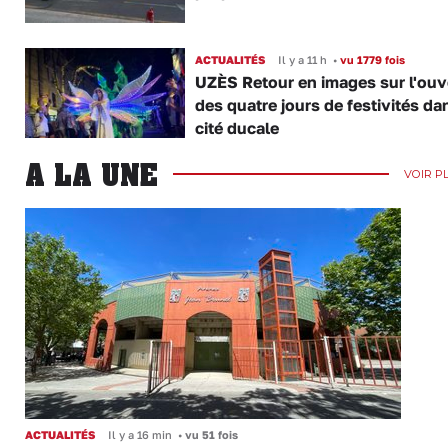
ACTUALITÉS
Il y a 11 h
•
vu 1779 fois
UZÈS Retour en images sur l'ouv
des quatre jours de festivités da
cité ducale
A LA UNE
VOIR P
ACTUALITÉS
Il y a 16 min
•
vu 51 fois