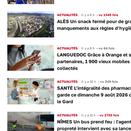
ACTUALITÉS
Il y a 6 h
•
vu 1345 fois
ALÈS Un snack fermé pour de gr
manquements aux règles d’hygi
ACTUALITÉS
Il y a 8 h
•
vu 64 fois
LANGUEDOC Grâce à Orange et 
partenaires, 1 900 vieux mobiles
collectés
ACTUALITÉS
Il y a 10 h
•
vu 249 fois
SANTÉ L’intégralité des pharmac
garde ce dimanche 9 août 2026 
le Gard
ACTUALITÉS
Il y a 11 h
•
vu 2730 fois
NÎMES Un bus prend feu : l'agent
propreté intervient avec sa lance