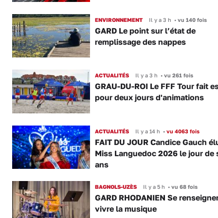
ENVIRONNEMENT
Il y a 3 h
•
vu 140 fois
GARD Le point sur l’état de
remplissage des nappes
ACTUALITÉS
Il y a 3 h
•
vu 261 fois
GRAU-DU-ROI Le FFF Tour fait e
pour deux jours d'animations
ACTUALITÉS
Il y a 14 h
•
vu 4063 fois
FAIT DU JOUR Candice Gauch él
Miss Languedoc 2026 le jour de 
ans
BAGNOLS-UZÈS
Il y a 5 h
•
vu 68 fois
GARD RHODANIEN Se renseigner,
vivre la musique