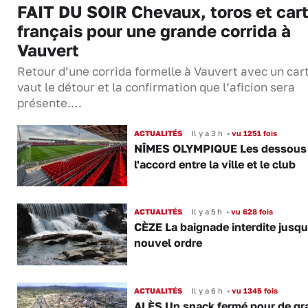
FAIT DU SOIR Chevaux, toros et cart
français pour une grande corrida à
Vauvert
Retour d’une corrida formelle à Vauvert avec un cart
vaut le détour et la confirmation que l’aficion sera
présente.…
ACTUALITÉS
Il y a 3 h
•
vu 1251 fois
NÎMES OLYMPIQUE Les dessous
l'accord entre la ville et le club
ACTUALITÉS
Il y a 5 h
•
vu 628 fois
CÈZE La baignade interdite jusqu
nouvel ordre
ACTUALITÉS
Il y a 6 h
•
vu 1345 fois
ALÈS Un snack fermé pour de gr