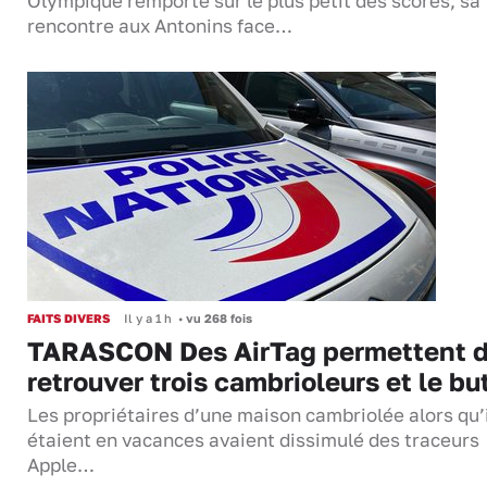
Olympique remporte sur le plus petit des scores, sa
rencontre aux Antonins face…
FAITS DIVERS
Il y a 1 h
•
vu 268 fois
TARASCON Des AirTag permettent 
retrouver trois cambrioleurs et le bu
Les propriétaires d’une maison cambriolée alors qu’
étaient en vacances avaient dissimulé des traceurs
Apple…