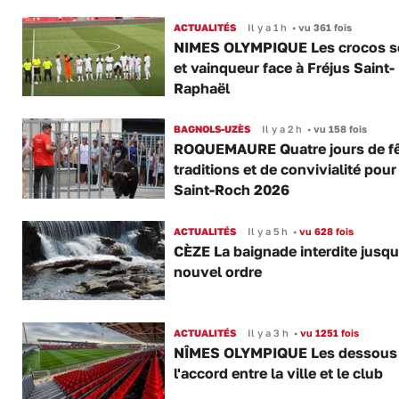
ACTUALITÉS
Il y a 1 h
•
vu 361 fois
NIMES OLYMPIQUE Les crocos s
et vainqueur face à Fréjus Saint-
Raphaël
BAGNOLS-UZÈS
Il y a 2 h
•
vu 158 fois
ROQUEMAURE Quatre jours de fê
traditions et de convivialité pour
Saint-Roch 2026
ACTUALITÉS
Il y a 5 h
•
vu 628 fois
CÈZE La baignade interdite jusqu
nouvel ordre
ACTUALITÉS
Il y a 3 h
•
vu 1251 fois
NÎMES OLYMPIQUE Les dessous
l'accord entre la ville et le club