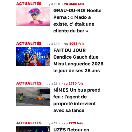
ACTUALITÉS
Il y a 12 h
•
vu 4608 fois
GRAU-DU-ROI Noëlle
Perna : « Mado a
existé, c' était une
cliente du bar »
ACTUALITÉS
Il y a 14 h
•
vu 4063 fois
FAIT DU JOUR
Candice Gauch élue
Miss Languedoc 2026
le jour de ses 28 ans
ACTUALITÉS
Il y a 11 h
•
vu 2730 fois
NÎMES Un bus prend
feu : l'agent de
propreté intervient
avec sa lance
ACTUALITÉS
Il y a 11 h
•
vu 1779 fois
UZÈS Retour en