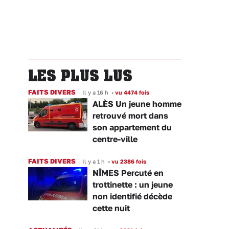
LES PLUS LUS
FAITS DIVERS
Il y a 16 h
•
vu 4474 fois
ALÈS Un jeune homme
retrouvé mort dans
son appartement du
centre-ville
FAITS DIVERS
Il y a 1 h
•
vu 2386 fois
NÎMES Percuté en
trottinette : un jeune
non identifié décède
cette nuit