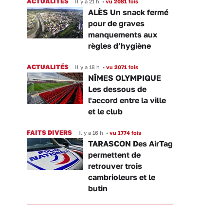
ACTUALITÉS
Il y a 21 h
•
vu 2081 fois
ALÈS Un snack fermé
pour de graves
manquements aux
règles d’hygiène
ACTUALITÉS
Il y a 18 h
•
vu 2071 fois
NÎMES OLYMPIQUE
Les dessous de
l'accord entre la ville
et le club
FAITS DIVERS
Il y a 16 h
•
vu 1774 fois
TARASCON Des AirTag
permettent de
retrouver trois
cambrioleurs et le
butin