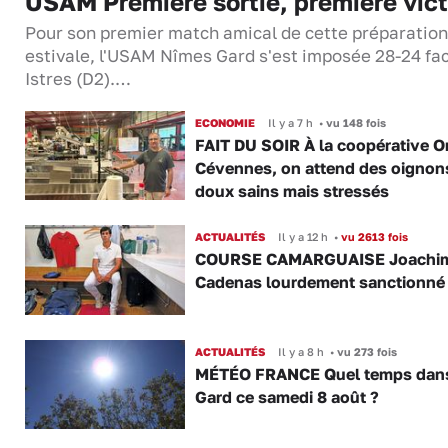
USAM Première sortie, première vict
Pour son premier match amical de cette préparation
estivale, l'USAM Nîmes Gard s'est imposée 28-24 fa
Istres (D2).…
ECONOMIE
Il y a 7 h
•
vu 148 fois
FAIT DU SOIR À la coopérative O
Cévennes, on attend des oignon
doux sains mais stressés
ACTUALITÉS
Il y a 12 h
•
vu 2613 fois
COURSE CAMARGUAISE Joachi
Cadenas lourdement sanctionné
ACTUALITÉS
Il y a 8 h
•
vu 273 fois
MÉTÉO FRANCE Quel temps dans
Gard ce samedi 8 août ?