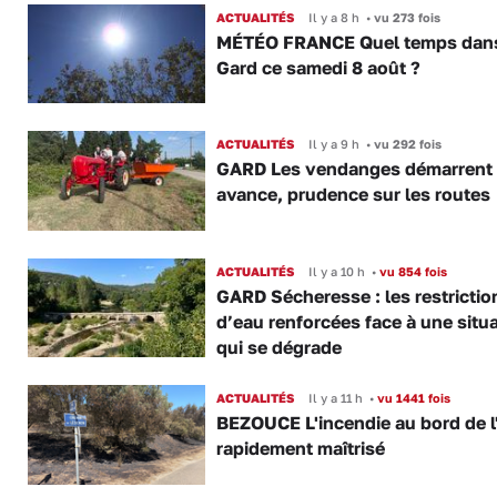
ACTUALITÉS
Il y a 8 h
•
vu 273 fois
MÉTÉO FRANCE Quel temps dans
Gard ce samedi 8 août ?
ACTUALITÉS
Il y a 9 h
•
vu 292 fois
GARD Les vendanges démarrent
avance, prudence sur les routes
ACTUALITÉS
Il y a 10 h
•
vu 854 fois
GARD Sécheresse : les restrictio
d’eau renforcées face à une situ
qui se dégrade
ACTUALITÉS
Il y a 11 h
•
vu 1441 fois
BEZOUCE L'incendie au bord de l
rapidement maîtrisé