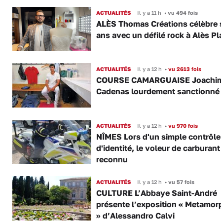
ACTUALITÉS
Il y a 11 h
•
vu 494 fois
ALÈS Thomas Créations célèbre 
ans avec un défilé rock à Alès P
ACTUALITÉS
Il y a 12 h
•
vu 2613 fois
COURSE CAMARGUAISE Joachi
Cadenas lourdement sanctionné
ACTUALITÉS
Il y a 12 h
•
vu 970 fois
NÎMES Lors d'un simple contrôle
d'identité, le voleur de carburant
reconnu
ACTUALITÉS
Il y a 12 h
•
vu 57 fois
CULTURE L’Abbaye Saint-André
présente l’exposition « Metamor
» d’Alessandro Calvi