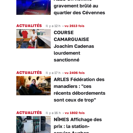
gravement brûlé au
quartier des Cévennes
ACTUALITÉS
Il y a 12 h
•
vu 2613 fois
COURSE
CAMARGUAISE
Joachim Cadenas
lourdement
sanctionné
ACTUALITÉS
Il y a 17 h
•
vu 2406 fois
ARLES Fédération des
manadiers : "ces
récents débordements
sont ceux de trop"
ACTUALITÉS
Il y a 16 h
•
vu 1802 fois
NÎMES Affichage des
prix : la station-
service Auchan