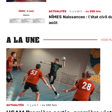
ACTUALITÉS
Il y a 16 h
•
vu 698 fois
NÎMES Naissances : l’état civil d
août
A LA UNE
VOIR P
ACTUALITÉS
Il y a 6 h
•
vu 192 fois