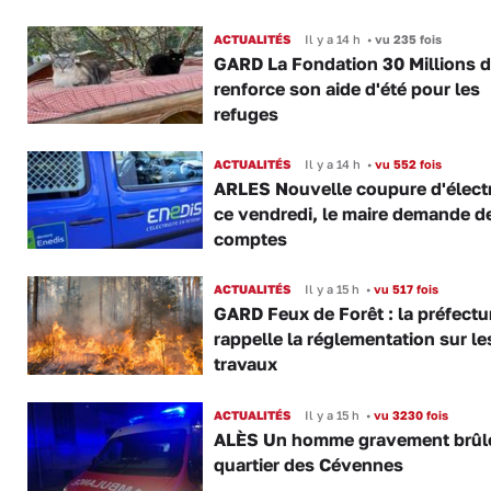
ACTUALITÉS
Il y a 14 h
•
vu 235 fois
GARD La Fondation 30 Millions d
renforce son aide d'été pour les
refuges
ACTUALITÉS
Il y a 14 h
•
vu 552 fois
ARLES Nouvelle coupure d'électr
ce vendredi, le maire demande d
comptes
ACTUALITÉS
Il y a 15 h
•
vu 517 fois
GARD Feux de Forêt : la préfectu
rappelle la réglementation sur le
travaux
ACTUALITÉS
Il y a 15 h
•
vu 3230 fois
ALÈS Un homme gravement brûl
quartier des Cévennes