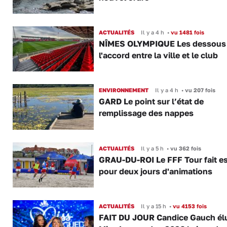
ACTUALITÉS
Il y a 4 h
•
vu 1481 fois
NÎMES OLYMPIQUE Les dessous
l'accord entre la ville et le club
ENVIRONNEMENT
Il y a 4 h
•
vu 207 fois
GARD Le point sur l’état de
remplissage des nappes
ACTUALITÉS
Il y a 5 h
•
vu 362 fois
GRAU-DU-ROI Le FFF Tour fait e
pour deux jours d'animations
ACTUALITÉS
Il y a 15 h
•
vu 4153 fois
FAIT DU JOUR Candice Gauch él