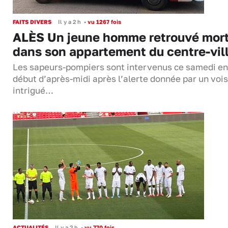
FAITS DIVERS
Il y a 2 h
•
vu 1267 fois
ALÈS Un jeune homme retrouvé mor
dans son appartement du centre-vil
Les sapeurs-pompiers sont intervenus ce samedi en
début d’après-midi après l’alerte donnée par un vois
intrigué…
ACTUALITÉS
Il y a 2 h
•
vu 770 fois