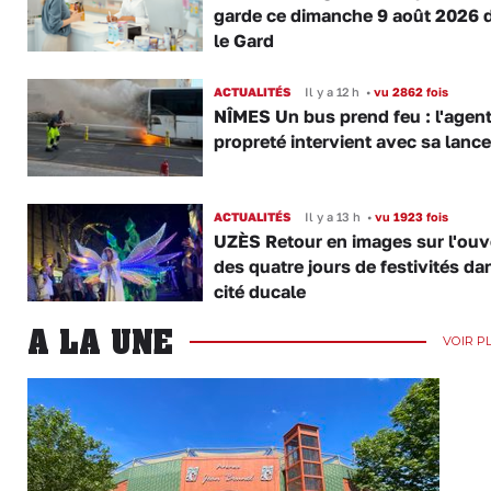
garde ce dimanche 9 août 2026 
le Gard
ACTUALITÉS
Il y a 12 h
•
vu 2862 fois
NÎMES Un bus prend feu : l'agent
propreté intervient avec sa lance
ACTUALITÉS
Il y a 13 h
•
vu 1923 fois
UZÈS Retour en images sur l'ouv
des quatre jours de festivités da
cité ducale
A LA UNE
VOIR P