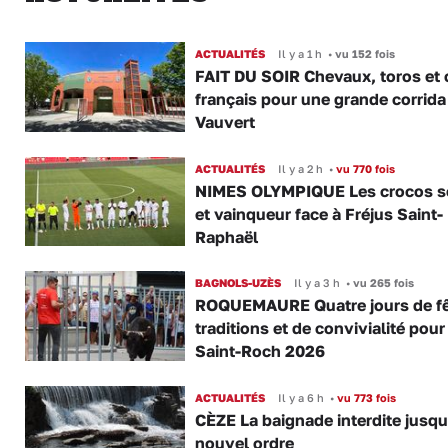
ACTUALITÉS
Il y a 1 h
•
vu 152 fois
FAIT DU SOIR Chevaux, toros et 
français pour une grande corrida
Vauvert
ACTUALITÉS
Il y a 2 h
•
vu 770 fois
NIMES OLYMPIQUE Les crocos s
et vainqueur face à Fréjus Saint-
Raphaël
BAGNOLS-UZÈS
Il y a 3 h
•
vu 265 fois
ROQUEMAURE Quatre jours de fê
traditions et de convivialité pour
Saint-Roch 2026
ACTUALITÉS
Il y a 6 h
•
vu 773 fois
CÈZE La baignade interdite jusqu
nouvel ordre