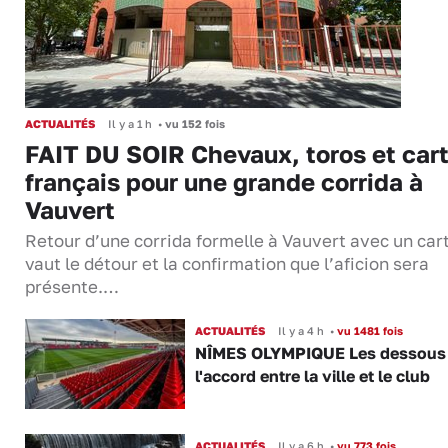
ACTUALITÉS
Il y a 1 h
•
vu 152 fois
FAIT DU SOIR Chevaux, toros et cart
français pour une grande corrida à
Vauvert
Retour d’une corrida formelle à Vauvert avec un cart
vaut le détour et la confirmation que l’aficion sera
présente.…
ACTUALITÉS
Il y a 4 h
•
vu 1481 fois
NÎMES OLYMPIQUE Les dessous
l'accord entre la ville et le club
ACTUALITÉS
Il y a 6 h
•
vu 773 fois