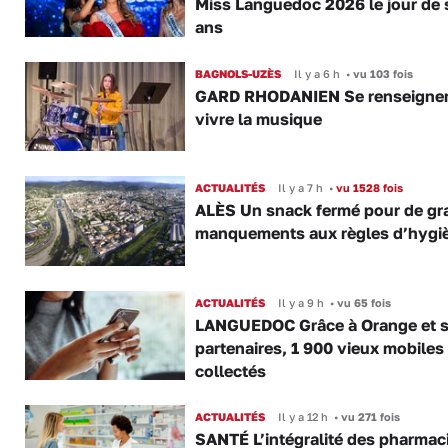
Miss Languedoc 2026 le jour de 
ans
BAGNOLS-UZÈS
Il y a 6 h
•
vu 103 fois
GARD RHODANIEN Se renseigner,
vivre la musique
ACTUALITÉS
Il y a 7 h
•
vu 1528 fois
ALÈS Un snack fermé pour de gr
manquements aux règles d’hygi
ACTUALITÉS
Il y a 9 h
•
vu 65 fois
LANGUEDOC Grâce à Orange et 
partenaires, 1 900 vieux mobiles
collectés
ACTUALITÉS
Il y a 12 h
•
vu 271 fois
SANTÉ L’intégralité des pharmac