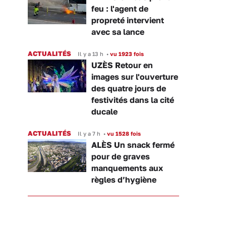
feu : l'agent de
propreté intervient
avec sa lance
ACTUALITÉS
Il y a 13 h
•
vu 1923 fois
UZÈS Retour en
images sur l'ouverture
des quatre jours de
festivités dans la cité
ducale
ACTUALITÉS
Il y a 7 h
•
vu 1528 fois
ALÈS Un snack fermé
pour de graves
manquements aux
règles d’hygiène