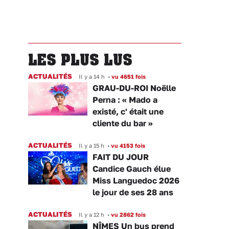
LES PLUS LUS
ACTUALITÉS
Il y a 14 h
•
vu 4651 fois
GRAU-DU-ROI Noëlle
Perna : « Mado a
existé, c' était une
cliente du bar »
ACTUALITÉS
Il y a 15 h
•
vu 4153 fois
FAIT DU JOUR
Candice Gauch élue
Miss Languedoc 2026
le jour de ses 28 ans
ACTUALITÉS
Il y a 12 h
•
vu 2862 fois
NÎMES Un bus prend