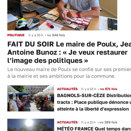
POLITIQUE
Il y a 10 h
•
vu 340 fois
FAIT DU SOIR Le maire de Poulx, Je
Antoine Bunoz : « Je veux restaurer
l’image des politiques »
Le nouveau maire de Poulx se confie sur ses premie
à la mairie et ses ambitions pour la commune.
ACTUALITÉS
Il y a 13 h
•
vu 871 fois
BAGNOLS-SUR-CÈZE Distributio
tracts : Place publique dénonce 
atteinte à la liberté d'expression
ACTUALITÉS
Il y a 11 h
•
vu 359 fois
MÉTÉO FRANCE Quel temps dans