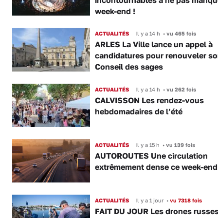
week-end !
ACTUALITÉS
Il y a 14 h
•
vu 465 fois
ARLES La Ville lance un appel à
candidatures pour renouveler s
Conseil des sages
ACTUALITÉS
Il y a 14 h
•
vu 262 fois
CALVISSON Les rendez-vous
hebdomadaires de l’été
ACTUALITÉS
Il y a 15 h
•
vu 139 fois
AUTOROUTES Une circulation
extrêmement dense ce week-end
ACTUALITÉS
Il y a 1 jour
•
vu 7318 fois
FAIT DU JOUR Les drones russe