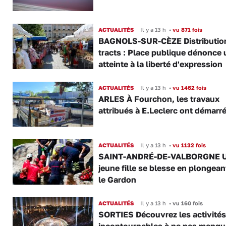
ACTUALITÉS
Il y a 13 h
•
vu 871 fois
BAGNOLS-SUR-CÈZE Distributio
tracts : Place publique dénonce 
atteinte à la liberté d'expression
ACTUALITÉS
Il y a 13 h
•
vu 1462 fois
ARLES À Fourchon, les travaux
attribués à E.Leclerc ont démarr
ACTUALITÉS
Il y a 13 h
•
vu 1132 fois
SAINT-ANDRÉ-DE-VALBORGNE 
jeune fille se blesse en plongea
le Gardon
ACTUALITÉS
Il y a 13 h
•
vu 160 fois
SORTIES Découvrez les activités
incontournables à ne pas manqu