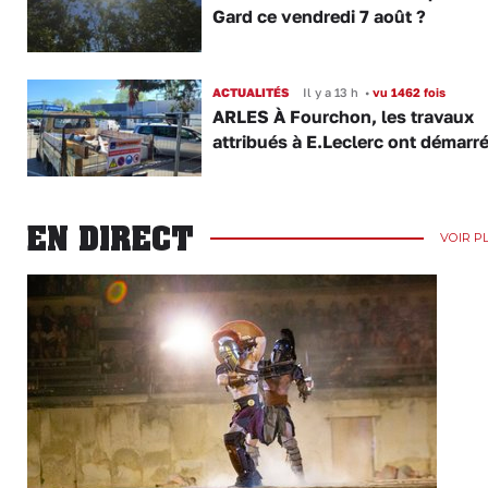
Gard ce vendredi 7 août ?
ACTUALITÉS
Il y a 13 h
•
vu 1462 fois
ARLES À Fourchon, les travaux
attribués à E.Leclerc ont démarr
EN DIRECT
VOIR P