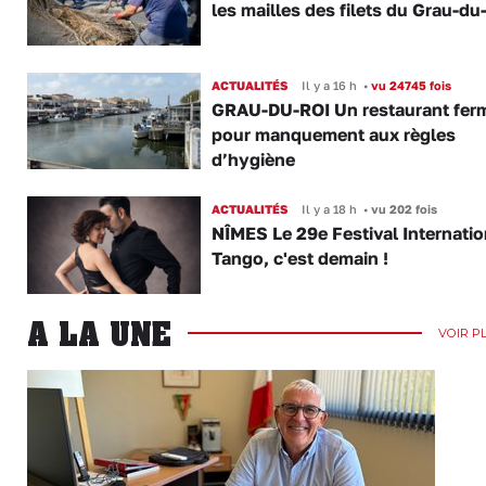
les mailles des filets du Grau-du
ACTUALITÉS
Il y a 16 h
•
vu 24745 fois
GRAU-DU-ROI Un restaurant fer
pour manquement aux règles
d’hygiène
ACTUALITÉS
Il y a 18 h
•
vu 202 fois
NÎMES Le 29e Festival Internatio
Tango, c'est demain !
A LA UNE
VOIR P