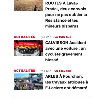
ROUTES À Laval-
Pradel, deux convois
pour ne pas oublier la
Résistance et les
mineurs disparus
ACTUALITÉS
Il y a 22 h
•
vu 1507 fois
CALVISSON Accident
avec une voiture : un
cycliste gravement
blessé
ACTUALITÉS
Il y a 13 h
•
vu 1462 fois
ARLES À Fourchon,
les travaux attribués à
E.Leclerc ont démarré