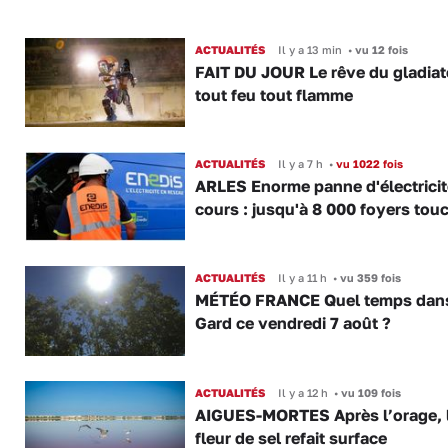
ACTUALITÉS
Il y a 13 min
•
vu 12 fois
FAIT DU JOUR Le rêve du gladiat
tout feu tout flamme
ACTUALITÉS
Il y a 7 h
•
vu 1022 fois
ARLES Enorme panne d'électricit
cours : jusqu'à 8 000 foyers tou
ACTUALITÉS
Il y a 11 h
•
vu 359 fois
MÉTÉO FRANCE Quel temps dans
Gard ce vendredi 7 août ?
ACTUALITÉS
Il y a 12 h
•
vu 109 fois
AIGUES-MORTES Après l’orage, 
fleur de sel refait surface