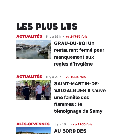
LES PLUS LUS
ACTUALITÉS
Il y a 16 h
•
vu 24745 fois
GRAU-DU-ROI Un
restaurant fermé pour
manquement aux
règles d’hygiène
ACTUALITÉS
Il y a 23 h
•
vu 1984 fois
SAINT-MARTIN-DE-
VALGALGUES Il sauve
une famille des
flammes : le
témoignage de Samy
ALÈS-CÉVENNES
Il y a 19 h
•
vu 1763 fois
AU BORD DES