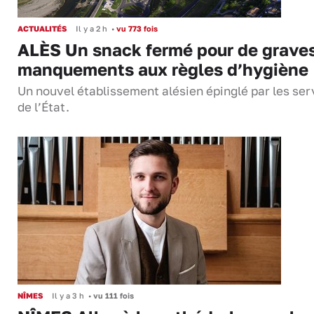
ACTUALITÉS
Il y a 2 h
•
vu 773 fois
ALÈS Un snack fermé pour de grave
manquements aux règles d’hygiène
Un nouvel établissement alésien épinglé par les ser
de l’État.
NÎMES
Il y a 3 h
•
vu 111 fois