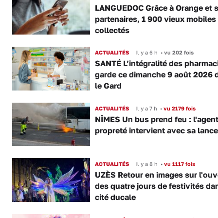
LANGUEDOC Grâce à Orange et 
partenaires, 1 900 vieux mobiles
collectés
ACTUALITÉS
Il y a 6 h
•
vu 202 fois
SANTÉ L’intégralité des pharmac
garde ce dimanche 9 août 2026 
le Gard
ACTUALITÉS
Il y a 7 h
•
vu 2179 fois
NÎMES Un bus prend feu : l'agent
propreté intervient avec sa lance
ACTUALITÉS
Il y a 8 h
•
vu 1117 fois
UZÈS Retour en images sur l'ouv
des quatre jours de festivités da
cité ducale