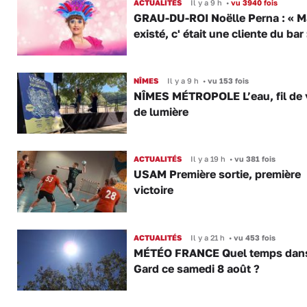
ACTUALITÉS
Il y a 9 h
•
vu 3940 fois
GRAU-DU-ROI Noëlle Perna : « M
existé, c' était une cliente du bar
NÎMES
Il y a 9 h
•
vu 153 fois
NÎMES MÉTROPOLE L’eau, fil de v
de lumière
ACTUALITÉS
Il y a 19 h
•
vu 381 fois
USAM Première sortie, première
victoire
ACTUALITÉS
Il y a 21 h
•
vu 453 fois
MÉTÉO FRANCE Quel temps dans
Gard ce samedi 8 août ?