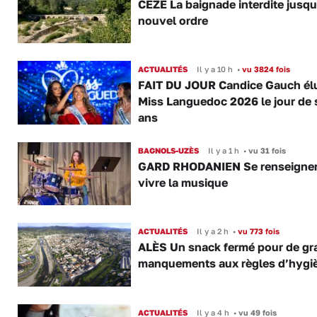
CÈZE La baignade interdite jusqu
nouvel ordre
ACTUALITÉS
Il y a 10 h
•
vu 3824 fois
FAIT DU JOUR Candice Gauch él
Miss Languedoc 2026 le jour de 
ans
BAGNOLS-UZÈS
Il y a 1 h
•
vu 31 fois
GARD RHODANIEN Se renseigner,
vivre la musique
ACTUALITÉS
Il y a 2 h
•
vu 773 fois
ALÈS Un snack fermé pour de gr
manquements aux règles d’hygi
ACTUALITÉS
Il y a 4 h
•
vu 49 fois