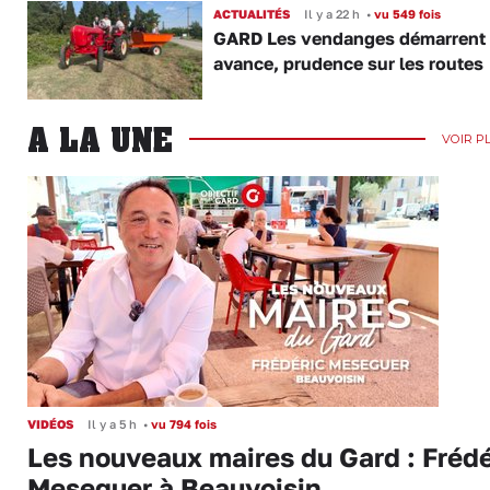
ACTUALITÉS
Il y a 22 h
•
vu 549 fois
GARD Les vendanges démarrent
avance, prudence sur les routes
A LA UNE
VOIR P
VIDÉOS
Il y a 5 h
•
vu 794 fois
Les nouveaux maires du Gard : Frédé
Meseguer à Beauvoisin