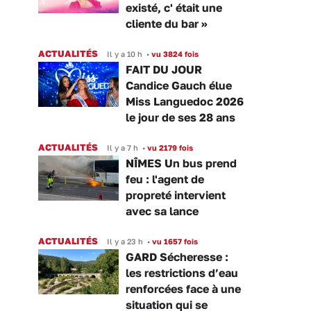
existé, c' était une
cliente du bar »
ACTUALITÉS
Il y a 10 h
•
vu 3824 fois
FAIT DU JOUR
Candice Gauch élue
Miss Languedoc 2026
le jour de ses 28 ans
ACTUALITÉS
Il y a 7 h
•
vu 2179 fois
NÎMES Un bus prend
feu : l'agent de
propreté intervient
avec sa lance
ACTUALITÉS
Il y a 23 h
•
vu 1657 fois
GARD Sécheresse :
les restrictions d’eau
renforcées face à une
situation qui se