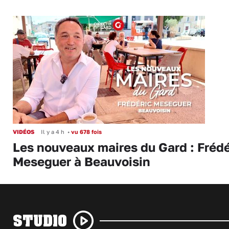
VIDÉOS
Il y a 4 h
•
vu 678 fois
Les nouveaux maires du Gard : Frédé
Meseguer à Beauvoisin
STUDIO