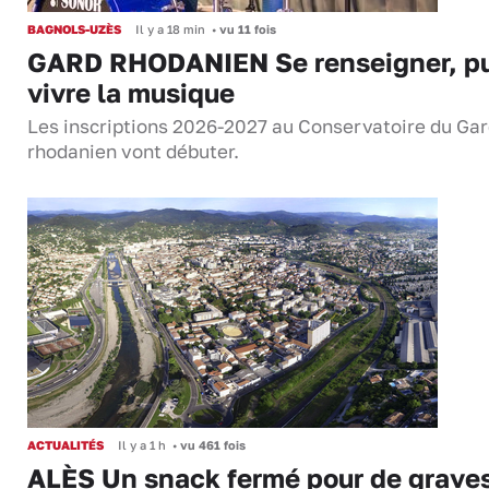
BAGNOLS-UZÈS
Il y a 18 min
•
vu 11 fois
GARD RHODANIEN Se renseigner, pu
vivre la musique
Les inscriptions 2026-2027 au Conservatoire du Ga
rhodanien vont débuter.
ACTUALITÉS
Il y a 1 h
•
vu 461 fois
ALÈS Un snack fermé pour de grave