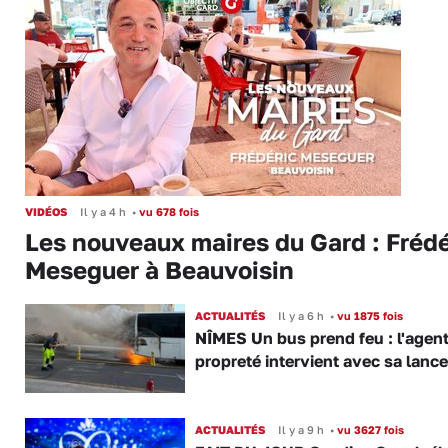
VIDÉOS
Il y a 4 h
•
vu 678 fois
Les nouveaux maires du Gard : Frédé
Meseguer à Beauvoisin
ACTUALITÉS
Il y a 6 h
•
vu 1875 fois
NÎMES Un bus prend feu : l'agent
propreté intervient avec sa lance
ACTUALITÉS
Il y a 9 h
•
vu 3627 fois