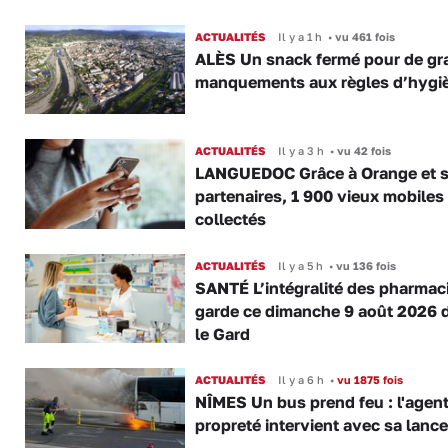
ACTUALITÉS
Il y a 1 h
•
vu 461 fois
ALÈS Un snack fermé pour de gr
manquements aux règles d’hygi
ACTUALITÉS
Il y a 3 h
•
vu 42 fois
LANGUEDOC Grâce à Orange et 
partenaires, 1 900 vieux mobiles
collectés
ACTUALITÉS
Il y a 5 h
•
vu 136 fois
SANTÉ L’intégralité des pharmac
garde ce dimanche 9 août 2026 
le Gard
ACTUALITÉS
Il y a 6 h
•
vu 1875 fois
NÎMES Un bus prend feu : l'agent
propreté intervient avec sa lance