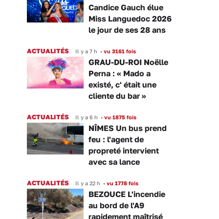
Candice Gauch élue
Miss Languedoc 2026
le jour de ses 28 ans
ACTUALITÉS
Il y a 7 h
•
vu 3161 fois
GRAU-DU-ROI Noëlle
Perna : « Mado a
existé, c' était une
cliente du bar »
ACTUALITÉS
Il y a 6 h
•
vu 1875 fois
NÎMES Un bus prend
feu : l'agent de
propreté intervient
avec sa lance
ACTUALITÉS
Il y a 22 h
•
vu 1778 fois
BEZOUCE L'incendie
au bord de l'A9
rapidement maîtrisé