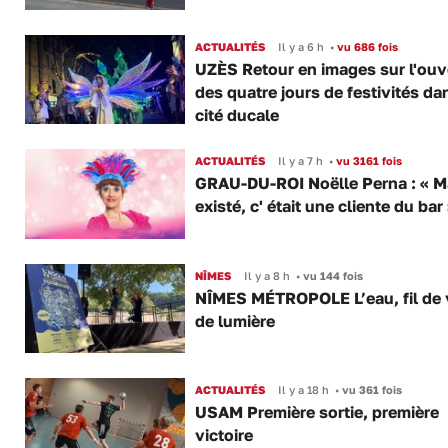
ACTUALITÉS
Il y a 6 h
•
vu 686 fois
UZÈS Retour en images sur l'ouv
des quatre jours de festivités da
cité ducale
ACTUALITÉS
Il y a 7 h
•
vu 3161 fois
GRAU-DU-ROI Noëlle Perna : « M
existé, c' était une cliente du bar
NÎMES
Il y a 8 h
•
vu 144 fois
NÎMES MÉTROPOLE L’eau, fil de v
de lumière
ACTUALITÉS
Il y a 18 h
•
vu 361 fois
USAM Première sortie, première
victoire