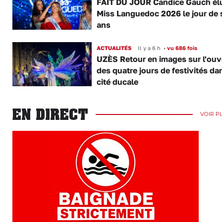
FAIT DU JOUR Candice Gauch él
Miss Languedoc 2026 le jour de 
ans
ACTUALITÉS
Il y a 6 h
•
vu 686 fois
UZÈS Retour en images sur l'ouv
des quatre jours de festivités da
cité ducale
EN DIRECT
VOIR P