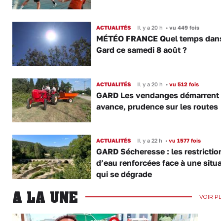
ACTUALITÉS
Il y a 20 h
•
vu 449 fois
MÉTÉO FRANCE Quel temps dans
Gard ce samedi 8 août ?
ACTUALITÉS
Il y a 20 h
•
vu 512 fois
GARD Les vendanges démarrent
avance, prudence sur les routes
ACTUALITÉS
Il y a 22 h
•
vu 1577 fois
GARD Sécheresse : les restrictio
d’eau renforcées face à une situ
qui se dégrade
A LA UNE
VOIR P