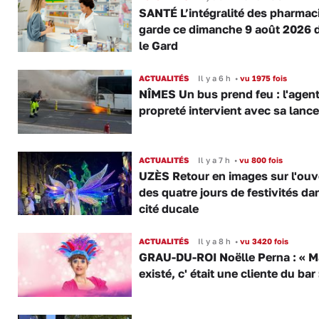
SANTÉ L’intégralité des pharmac
garde ce dimanche 9 août 2026 
le Gard
ACTUALITÉS
Il y a 6 h
•
vu 1975 fois
NÎMES Un bus prend feu : l'agent
propreté intervient avec sa lance
ACTUALITÉS
Il y a 7 h
•
vu 800 fois
UZÈS Retour en images sur l'ouv
des quatre jours de festivités da
cité ducale
ACTUALITÉS
Il y a 8 h
•
vu 3420 fois
GRAU-DU-ROI Noëlle Perna : « M
existé, c' était une cliente du bar