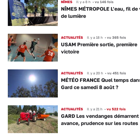
NÎMES
Il y a 8 h
•
vu 146 fois
NÎMES MÉTROPOLE L’eau, fil de v
de lumière
ACTUALITÉS
Il y a 18 h
•
vu 365 fois
USAM Première sortie, première
victoire
ACTUALITÉS
Il y a 20 h
•
vu 451 fois
MÉTÉO FRANCE Quel temps dans
Gard ce samedi 8 août ?
ACTUALITÉS
Il y a 21 h
•
vu 522 fois
GARD Les vendanges démarrent
avance, prudence sur les routes