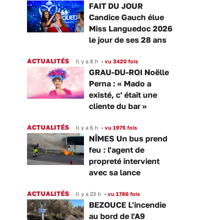
FAIT DU JOUR
Candice Gauch élue
Miss Languedoc 2026
le jour de ses 28 ans
ACTUALITÉS
Il y a 8 h
•
vu 3420 fois
GRAU-DU-ROI Noëlle
Perna : « Mado a
existé, c' était une
cliente du bar »
ACTUALITÉS
Il y a 6 h
•
vu 1975 fois
NÎMES Un bus prend
feu : l'agent de
propreté intervient
avec sa lance
ACTUALITÉS
Il y a 23 h
•
vu 1786 fois
BEZOUCE L'incendie
au bord de l'A9