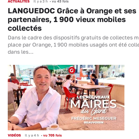
ACTUALITÉS
Il y a 3 h
•
vu 43 fois
LANGUEDOC Grâce à Orange et ses
partenaires, 1 900 vieux mobiles
collectés
Dans le cadre des dispositifs gratuits de collectes m
place par Orange, 1 900 mobiles usagés ont été coll
dans les…
VIDÉOS
Il y a 4 h
•
vu 705 fois