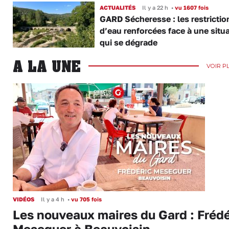
ACTUALITÉS
Il y a 22 h
•
vu 1607 fois
GARD Sécheresse : les restrictio
d’eau renforcées face à une situ
qui se dégrade
A LA UNE
VOIR P
VIDÉOS
Il y a 4 h
•
vu 705 fois
Les nouveaux maires du Gard : Frédé
Meseguer à Beauvoisin