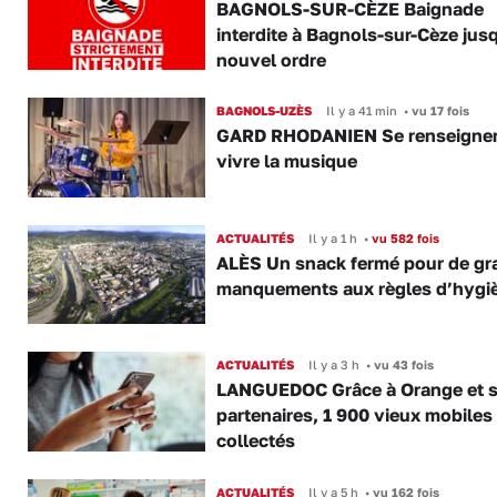
BAGNOLS-SUR-CÈZE Baignade
interdite à Bagnols-sur-Cèze jus
nouvel ordre
BAGNOLS-UZÈS
Il y a 41 min
•
vu 17 fois
GARD RHODANIEN Se renseigner,
vivre la musique
ACTUALITÉS
Il y a 1 h
•
vu 582 fois
ALÈS Un snack fermé pour de gr
manquements aux règles d’hygi
ACTUALITÉS
Il y a 3 h
•
vu 43 fois
LANGUEDOC Grâce à Orange et 
partenaires, 1 900 vieux mobiles
collectés
ACTUALITÉS
Il y a 5 h
•
vu 162 fois