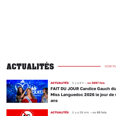
ACTUALITÉS
VOIR P
ACTUALITÉS
Il y a 9 h
•
vu 3697 fois
FAIT DU JOUR Candice Gauch él
Miss Languedoc 2026 le jour de 
ans
ACTUALITÉS
Il y a 38 min
•
vu 65 fois