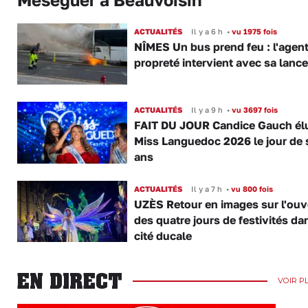
ACTUALITÉS
Il y a 6 h
•
vu 1975 fois
NÎMES Un bus prend feu : l'agent
propreté intervient avec sa lance
ACTUALITÉS
Il y a 9 h
•
vu 3697 fois
FAIT DU JOUR Candice Gauch él
Miss Languedoc 2026 le jour de 
ans
ACTUALITÉS
Il y a 7 h
•
vu 800 fois
UZÈS Retour en images sur l'ouv
des quatre jours de festivités da
cité ducale
EN DIRECT
VOIR P