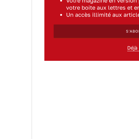
Votre magazine en version
votre boite aux lettres et e
Un accès illimité aux artic
S'ABO
Déjà