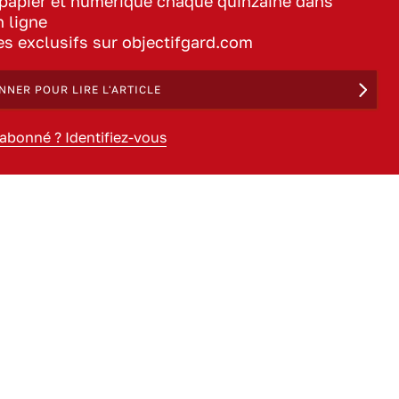
 papier et numérique chaque quinzaine dans
n ligne
les exclusifs sur objectifgard.com
NNER POUR LIRE L'ARTICLE
 abonné ? Identifiez-vous