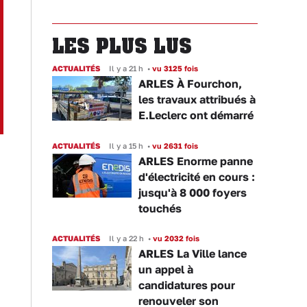
LES PLUS LUS
ACTUALITÉS
Il y a 21 h
•
vu 3125 fois
ARLES À Fourchon,
les travaux attribués à
E.Leclerc ont démarré
ACTUALITÉS
Il y a 15 h
•
vu 2631 fois
ARLES Enorme panne
d'électricité en cours :
jusqu'à 8 000 foyers
touchés
ACTUALITÉS
Il y a 22 h
•
vu 2032 fois
ARLES La Ville lance
un appel à
candidatures pour
renouveler son