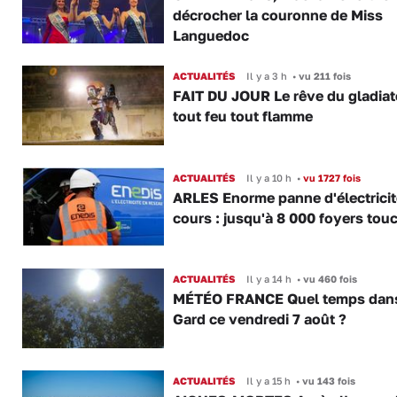
décrocher la couronne de Miss
Languedoc
ACTUALITÉS
Il y a 3 h
•
vu 211 fois
FAIT DU JOUR Le rêve du gladiat
tout feu tout flamme
ACTUALITÉS
Il y a 10 h
•
vu 1727 fois
ARLES Enorme panne d'électricit
cours : jusqu'à 8 000 foyers tou
ACTUALITÉS
Il y a 14 h
•
vu 460 fois
MÉTÉO FRANCE Quel temps dans
Gard ce vendredi 7 août ?
ACTUALITÉS
Il y a 15 h
•
vu 143 fois