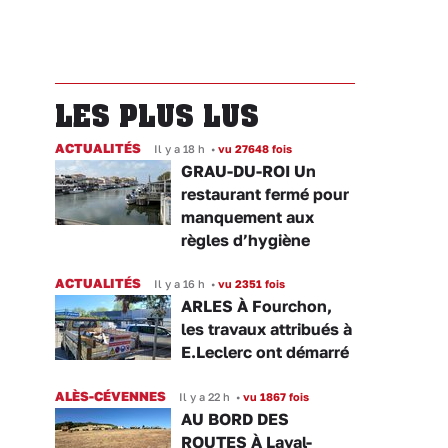
LES PLUS LUS
ACTUALITÉS
Il y a 18 h
•
vu 27648 fois
GRAU-DU-ROI Un
restaurant fermé pour
manquement aux
règles d’hygiène
ACTUALITÉS
Il y a 16 h
•
vu 2351 fois
ARLES À Fourchon,
les travaux attribués à
E.Leclerc ont démarré
ALÈS-CÉVENNES
Il y a 22 h
•
vu 1867 fois
AU BORD DES
ROUTES À Laval-