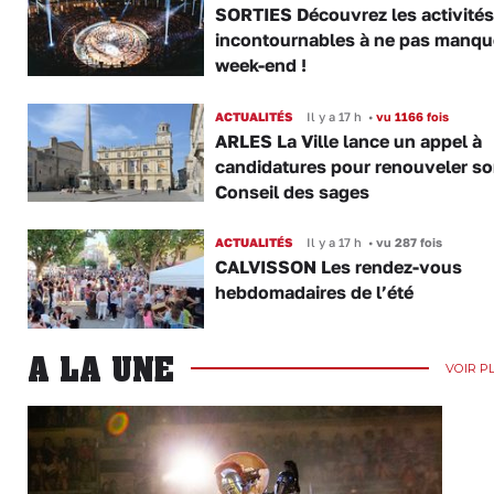
SORTIES Découvrez les activités
incontournables à ne pas manqu
week-end !
ACTUALITÉS
Il y a 17 h
•
vu 1166 fois
ARLES La Ville lance un appel à
candidatures pour renouveler s
Conseil des sages
ACTUALITÉS
Il y a 17 h
•
vu 287 fois
CALVISSON Les rendez-vous
hebdomadaires de l’été
A LA UNE
VOIR P