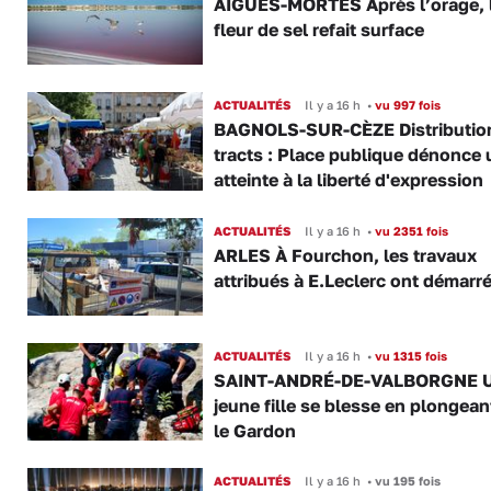
AIGUES-MORTES Après l’orage, 
fleur de sel refait surface
ACTUALITÉS
Il y a 16 h
•
vu 997 fois
BAGNOLS-SUR-CÈZE Distributio
tracts : Place publique dénonce 
atteinte à la liberté d'expression
ACTUALITÉS
Il y a 16 h
•
vu 2351 fois
ARLES À Fourchon, les travaux
attribués à E.Leclerc ont démarr
ACTUALITÉS
Il y a 16 h
•
vu 1315 fois
SAINT-ANDRÉ-DE-VALBORGNE 
jeune fille se blesse en plongea
le Gardon
ACTUALITÉS
Il y a 16 h
•
vu 195 fois