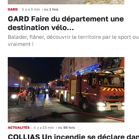
GARD
Il y a 3 min
•
vu 1 fois
GARD Faire du département une
destination vélo...
Balader, flâner, découvrir le territoire par le sport o
vraiment !
ACTUALITÉS
Il y a 33 min
•
vu 98 fois
COLLIAS Un incendie se déclare da