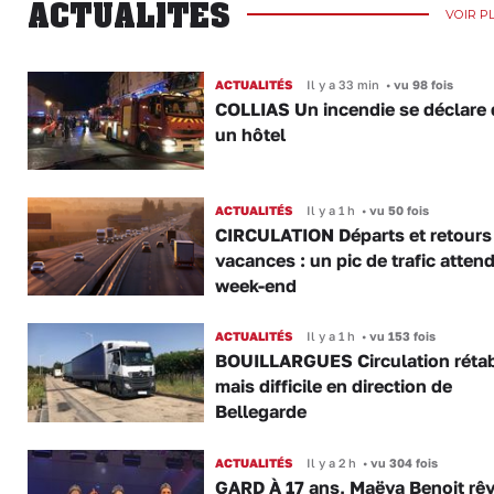
ACTUALITÉS
VOIR P
ACTUALITÉS
Il y a 33 min
•
vu 98 fois
COLLIAS Un incendie se déclare
un hôtel
ACTUALITÉS
Il y a 1 h
•
vu 50 fois
CIRCULATION Départs et retours
vacances : un pic de trafic atten
week-end
ACTUALITÉS
Il y a 1 h
•
vu 153 fois
BOUILLARGUES Circulation rétab
mais difficile en direction de
Bellegarde
ACTUALITÉS
Il y a 2 h
•
vu 304 fois
GARD À 17 ans, Maëva Benoit rê