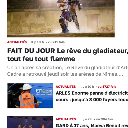
ACTUALITÉS
Il y a 3 h
•
vu 211 fois
FAIT DU JOUR Le rêve du gladiateur
tout feu tout flamme
Un an après sa création, Le Rêve du gladiateur d’Ar
Cadre a retrouvé jeudi soir les arènes de Nîmes.…
ACTUALITÉS
Il y a 10 h
•
vu 1727 fois
ARLES Enorme panne d'électricit
cours : jusqu'à 8 000 foyers tou
ACTUALITÉS
Il y a 2 h
•
vu 304 fois
GARD À 17 ans, Maëva Benoit rê