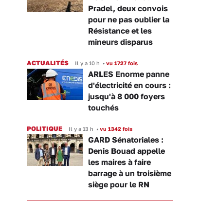
Pradel, deux convois
pour ne pas oublier la
Résistance et les
mineurs disparus
ACTUALITÉS
Il y a 10 h
•
vu 1727 fois
ARLES Enorme panne
d'électricité en cours :
jusqu'à 8 000 foyers
touchés
POLITIQUE
Il y a 13 h
•
vu 1342 fois
GARD Sénatoriales :
Denis Bouad appelle
les maires à faire
barrage à un troisième
siège pour le RN