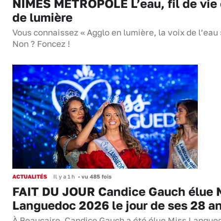
NÎMES MÉTROPOLE L’eau, fil de vie 
de lumière
Vous connaissez « Agglo en lumière, la voix de l’eau 
Non ? Foncez !
ACTUALITÉS
Il y a 1 h
•
vu 485 fois
FAIT DU JOUR Candice Gauch élue 
Languedoc 2026 le jour de ses 28 a
À Beaucaire, Candice Gauch a été élue Miss Langue