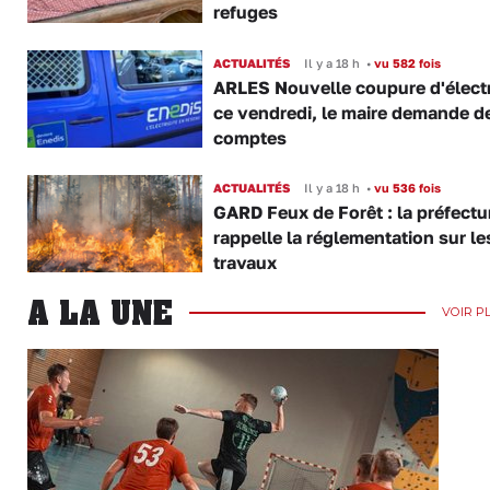
refuges
ACTUALITÉS
Il y a 18 h
•
vu 582 fois
ARLES Nouvelle coupure d'électr
ce vendredi, le maire demande d
comptes
ACTUALITÉS
Il y a 18 h
•
vu 536 fois
GARD Feux de Forêt : la préfectu
rappelle la réglementation sur le
travaux
A LA UNE
VOIR P