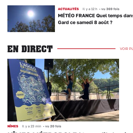
ACTUALITÉS
Il y a 12 h
•
vu 369 fois
MÉTÉO FRANCE Quel temps dans
Gard ce samedi 8 août ?
EN DIRECT
VOIR P
NÎMES
Il y a 23 min
•
vu 20 fois