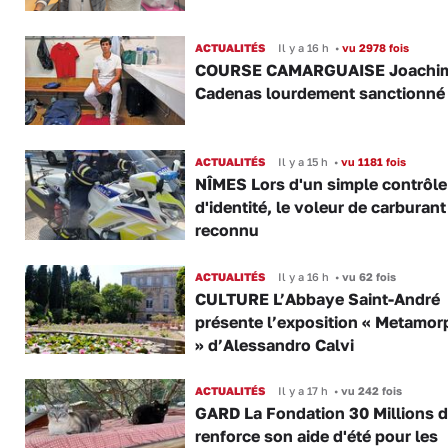
ACTUALITÉS
Il y a 16 h
•
vu 2978 fois
COURSE CAMARGUAISE Joachi
Cadenas lourdement sanctionné
ACTUALITÉS
Il y a 15 h
•
vu 1181 fois
NÎMES Lors d'un simple contrôle
d'identité, le voleur de carburant
reconnu
ACTUALITÉS
Il y a 16 h
•
vu 62 fois
CULTURE L’Abbaye Saint-André
présente l’exposition « Metamor
» d’Alessandro Calvi
ACTUALITÉS
Il y a 17 h
•
vu 242 fois
GARD La Fondation 30 Millions d
renforce son aide d'été pour les