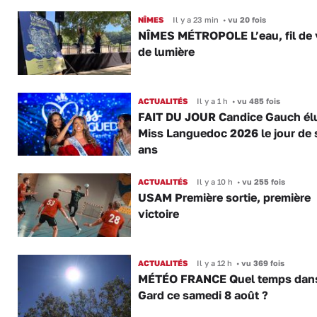
NÎMES
Il y a 23 min
•
vu 20 fois
NÎMES MÉTROPOLE L’eau, fil de v
de lumière
ACTUALITÉS
Il y a 1 h
•
vu 485 fois
FAIT DU JOUR Candice Gauch él
Miss Languedoc 2026 le jour de 
ans
ACTUALITÉS
Il y a 10 h
•
vu 255 fois
USAM Première sortie, première
victoire
ACTUALITÉS
Il y a 12 h
•
vu 369 fois
MÉTÉO FRANCE Quel temps dans
Gard ce samedi 8 août ?