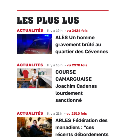
LES PLUS LUS
ACTUALITÉS
Il y a 19 h
•
vu 3424 fois
ALÈS Un homme
gravement brûlé au
quartier des Cévennes
ACTUALITÉS
Il y a 16 h
•
vu 2978 fois
COURSE
CAMARGUAISE
Joachim Cadenas
lourdement
sanctionné
ACTUALITÉS
Il y a 21 h
•
vu 2510 fois
ARLES Fédération des
manadiers : "ces
récents débordements