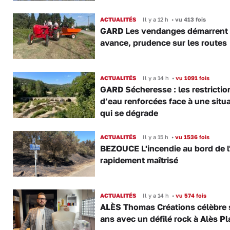
ACTUALITÉS
Il y a 12 h
•
vu 413 fois
GARD Les vendanges démarrent
avance, prudence sur les routes
ACTUALITÉS
Il y a 14 h
•
vu 1091 fois
GARD Sécheresse : les restrictio
d’eau renforcées face à une situ
qui se dégrade
ACTUALITÉS
Il y a 15 h
•
vu 1536 fois
BEZOUCE L'incendie au bord de l
rapidement maîtrisé
ACTUALITÉS
Il y a 14 h
•
vu 574 fois
ALÈS Thomas Créations célèbre 
ans avec un défilé rock à Alès P