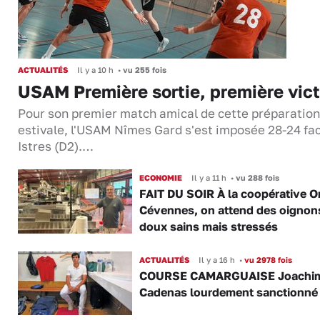
ACTUALITÉS
Il y a 10 h
•
vu 255 fois
USAM Première sortie, première vict
Pour son premier match amical de cette préparation
estivale, l'USAM Nîmes Gard s'est imposée 28-24 fa
Istres (D2).…
ECONOMIE
Il y a 11 h
•
vu 288 fois
FAIT DU SOIR À la coopérative O
Cévennes, on attend des oignon
doux sains mais stressés
ACTUALITÉS
Il y a 16 h
•
vu 2978 fois
COURSE CAMARGUAISE Joachi
Cadenas lourdement sanctionné