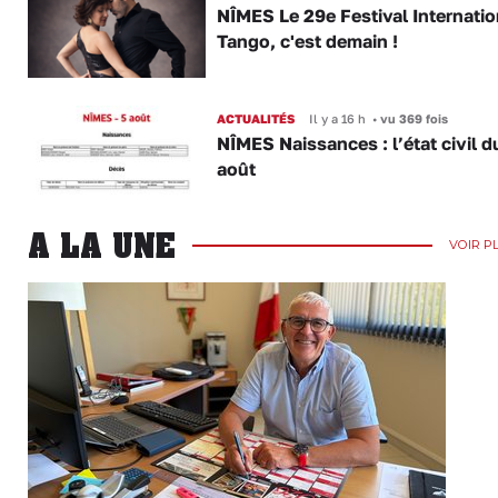
NÎMES Le 29e Festival Internatio
Tango, c'est demain !
ACTUALITÉS
Il y a 16 h
•
vu 369 fois
NÎMES Naissances : l’état civil d
août
A LA UNE
VOIR P