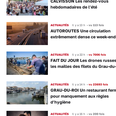
CALVISSON Les rendez-vous
hebdomadaires de l’été
ACTUALITÉS
Il y a 13 h
•
vu 113 fois
AUTOROUTES Une circulation
extrêmement dense ce week-end
ACTUALITÉS
Il y a 22 h
•
vu 7006 fois
FAIT DU JOUR Les drones russe
les mailles des filets du Grau-du
ACTUALITÉS
Il y a 14 h
•
vu 23693 fois
GRAU-DU-ROI Un restaurant fer
pour manquement aux règles
d’hygiène
ACTUALITÉS
Il y a 16 h
•
vu 200 fois