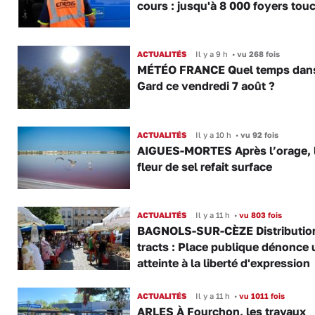
cours : jusqu'à 8 000 foyers tou
ACTUALITÉS
Il y a 9 h
•
vu 268 fois
MÉTÉO FRANCE Quel temps dans
Gard ce vendredi 7 août ?
ACTUALITÉS
Il y a 10 h
•
vu 92 fois
AIGUES-MORTES Après l’orage, 
fleur de sel refait surface
ACTUALITÉS
Il y a 11 h
•
vu 803 fois
BAGNOLS-SUR-CÈZE Distributio
tracts : Place publique dénonce 
atteinte à la liberté d'expression
ACTUALITÉS
Il y a 11 h
•
vu 1011 fois
ARLES À Fourchon, les travaux