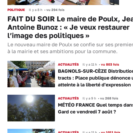
POLITIQUE
Il y a 8 h
•
vu 294 fois
FAIT DU SOIR Le maire de Poulx, Je
Antoine Bunoz : « Je veux restaurer
l’image des politiques »
Le nouveau maire de Poulx se confie sur ses premie
à la mairie et ses ambitions pour la commune.
ACTUALITÉS
Il y a 11 h
•
vu 803 fois
BAGNOLS-SUR-CÈZE Distributio
tracts : Place publique dénonce 
atteinte à la liberté d'expression
ACTUALITÉS
Il y a 9 h
•
vu 268 fois
MÉTÉO FRANCE Quel temps dans
Gard ce vendredi 7 août ?
ACTUALITÉS
Il y a 11 h
•
vu 1011 fois