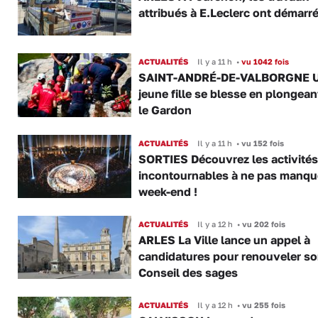
attribués à E.Leclerc ont démarr
ACTUALITÉS
Il y a 11 h
•
vu 1042 fois
SAINT-ANDRÉ-DE-VALBORGNE 
jeune fille se blesse en plongea
le Gardon
ACTUALITÉS
Il y a 11 h
•
vu 152 fois
SORTIES Découvrez les activités
incontournables à ne pas manqu
week-end !
ACTUALITÉS
Il y a 12 h
•
vu 202 fois
ARLES La Ville lance un appel à
candidatures pour renouveler s
Conseil des sages
ACTUALITÉS
Il y a 12 h
•
vu 255 fois