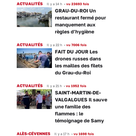
ACTUALITÉS
Il y a 14 h
•
vu 23693 fois
GRAU-DU-ROI Un
restaurant fermé pour
manquement aux
règles d’hygiène
ACTUALITÉS
Il y a 22 h
•
vu 7006 fois
FAIT DU JOUR Les
drones russes dans
les mailles des filets
du Grau-du-Roi
ACTUALITÉS
Il y a 21 h
•
vu 1952 fois
SAINT-MARTIN-DE-
VALGALGUES Il sauve
une famille des
flammes : le
témoignage de Samy
ALÈS-CÉVENNES
Il y a 17 h
•
vu 1698 fois