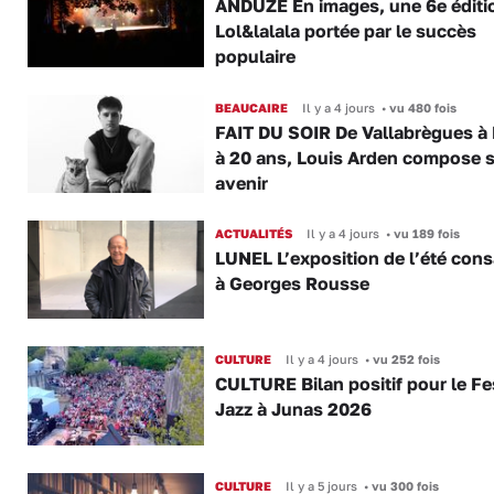
ANDUZE En images, une 6e éditi
Lol&lalala portée par le succès
populaire
BEAUCAIRE
Il y a 4 jours
•
vu 480 fois
FAIT DU SOIR De Vallabrègues à P
à 20 ans, Louis Arden compose 
avenir
ACTUALITÉS
Il y a 4 jours
•
vu 189 fois
LUNEL L’exposition de l’été con
à Georges Rousse
CULTURE
Il y a 4 jours
•
vu 252 fois
CULTURE Bilan positif pour le Fe
Jazz à Junas 2026
CULTURE
Il y a 5 jours
•
vu 300 fois