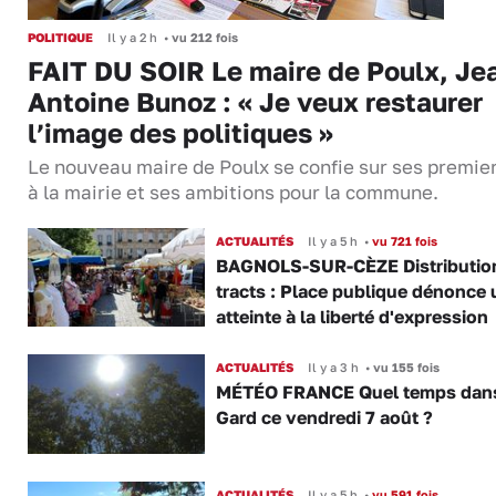
POLITIQUE
Il y a 2 h
•
vu 212 fois
FAIT DU SOIR Le maire de Poulx, Je
Antoine Bunoz : « Je veux restaurer
l’image des politiques »
Le nouveau maire de Poulx se confie sur ses premie
à la mairie et ses ambitions pour la commune.
ACTUALITÉS
Il y a 5 h
•
vu 721 fois
BAGNOLS-SUR-CÈZE Distributio
tracts : Place publique dénonce 
atteinte à la liberté d'expression
ACTUALITÉS
Il y a 3 h
•
vu 155 fois
MÉTÉO FRANCE Quel temps dans
Gard ce vendredi 7 août ?
ACTUALITÉS
Il y a 5 h
•
vu 591 fois