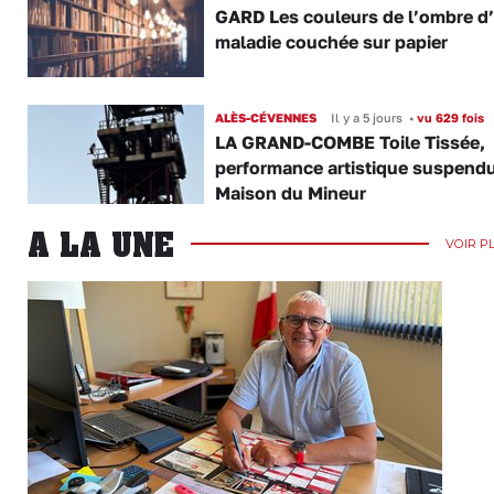
GARD Les couleurs de l’ombre d
maladie couchée sur papier
ALÈS-CÉVENNES
Il y a 5 jours
•
vu 629 fois
LA GRAND-COMBE Toile Tissée,
performance artistique suspendu
Maison du Mineur
A LA UNE
VOIR P