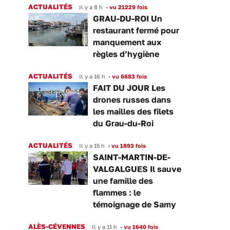
ACTUALITÉS
Il y a 8 h
•
vu 21229 fois
GRAU-DU-ROI Un
restaurant fermé pour
manquement aux
règles d’hygiène
ACTUALITÉS
Il y a 16 h
•
vu 6683 fois
FAIT DU JOUR Les
drones russes dans
les mailles des filets
du Grau-du-Roi
ACTUALITÉS
Il y a 15 h
•
vu 1893 fois
SAINT-MARTIN-DE-
VALGALGUES Il sauve
une famille des
flammes : le
témoignage de Samy
ALÈS-CÉVENNES
Il y a 11 h
•
vu 1640 fois