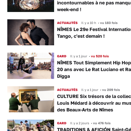
incontournables à ne pas manqu
week-end !
ACTUALITÉS
Il y a 10 h
•
vu 183 fois
NÎMES Le 29e Festival Internatio
Tango, c'est demain !
GARD
Il y a 1 jour
•
vu 520 fois
NÎMES Tout Simplement Hip Hop 
20 ans avec Le Rat Luciano et R
Digga
ACTUALITÉS
Il y a 1 jour
•
vu 209 fois
CULTURE Six trésors de la collec
Louis Médard à découvrir au mu
des Beaux-Arts de Nîmes
GARD
Il y a 2 jours
•
vu 476 fois
TRADITIONS & AFICIÓN Saint-Gé