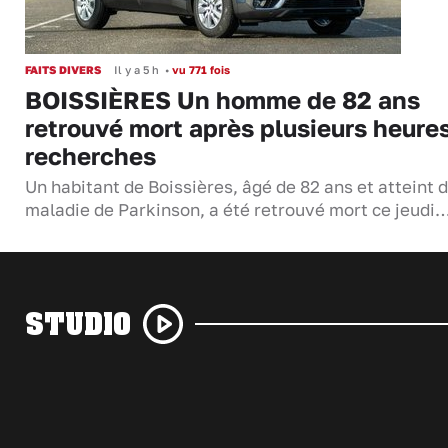
FAITS DIVERS
Il y a 5 h
•
vu 771 fois
BOISSIÈRES Un homme de 82 ans
retrouvé mort après plusieurs heure
recherches
Un habitant de Boissières, âgé de 82 ans et atteint d
maladie de Parkinson, a été retrouvé mort ce jeudi
STUDIO