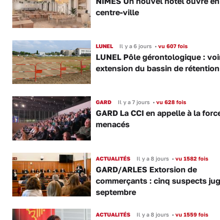
NÎMES Un nouvel hôtel ouvre en
centre-ville
LUNEL
Il y a 6 jours
•
vu 607 fois
LUNEL Pôle gérontologique : voir
extension du bassin de rétention
GARD
Il y a 7 jours
•
vu 628 fois
GARD La CCI en appelle à la forc
menacés
ACTUALITÉS
Il y a 8 jours
•
vu 1582 fois
GARD/ARLES Extorsion de
commerçants : cinq suspects ju
septembre
ACTUALITÉS
Il y a 8 jours
•
vu 1559 fois