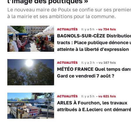
l’image des politiques »
Le nouveau maire de Poulx se confie sur ses premie
à la mairie et ses ambitions pour la commune.
ACTUALITÉS
Il y a 5 h
•
vu 734 fois
BAGNOLS-SUR-CÈZE Distributio
tracts : Place publique dénonce 
atteinte à la liberté d'expression
ACTUALITÉS
Il y a 3 h
•
vu 167 fois
MÉTÉO FRANCE Quel temps dans
Gard ce vendredi 7 août ?
ACTUALITÉS
Il y a 5 h
•
vu 621 fois
ARLES À Fourchon, les travaux
attribués à E.Leclerc ont démarr