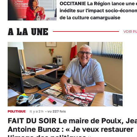
OCCITANIE La Région lance une 
inédite sur l'impact socio-écono
de la culture camarguaise
A LA UNE
VOIR P
POLITIQUE
Il y a 2 h
•
vu 227 fois
FAIT DU SOIR Le maire de Poulx, Je
Antoine Bunoz : « Je veux restaurer