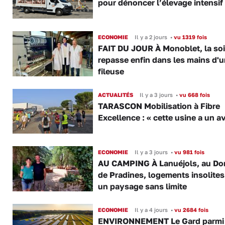
pour dénoncer l’élevage intensif
ECONOMIE
Il y a 2 jours
•
vu 1319 fois
FAIT DU JOUR À Monoblet, la so
repasse enfin dans les mains d'
fileuse
ACTUALITÉS
Il y a 3 jours
•
vu 668 fois
TARASCON Mobilisation à Fibre
Excellence : « cette usine a un av
ECONOMIE
Il y a 3 jours
•
vu 981 fois
AU CAMPING À Lanuéjols, au Do
de Pradines, logements insolite
un paysage sans limite
ECONOMIE
Il y a 4 jours
•
vu 2684 fois
ENVIRONNEMENT Le Gard parmi 