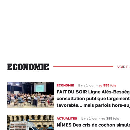
ECONOMIE
VOIR P
ECONOMIE
Il y a 1 jour
•
vu 555 fois
FAIT DU SOIR Ligne Alès-Bessège
consultation publique largement
favorable... mais parfois hors-su
ACTUALITÉS
Il y a 1 jour
•
vu 385 fois
NÎMES Des cris de cochon simul