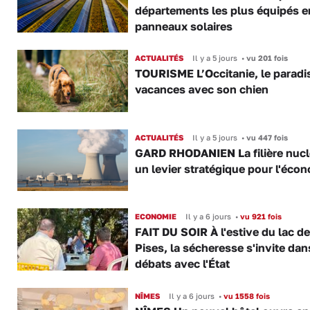
départements les plus équipés e
panneaux solaires
ACTUALITÉS
Il y a 5 jours
•
vu 201 fois
TOURISME L’Occitanie, le paradi
vacances avec son chien
ACTUALITÉS
Il y a 5 jours
•
vu 447 fois
GARD RHODANIEN La filière nuclé
un levier stratégique pour l'éco
ECONOMIE
Il y a 6 jours
•
vu 921 fois
FAIT DU SOIR À l'estive du lac d
Pises, la sécheresse s'invite dan
débats avec l'État
NÎMES
Il y a 6 jours
•
vu 1558 fois