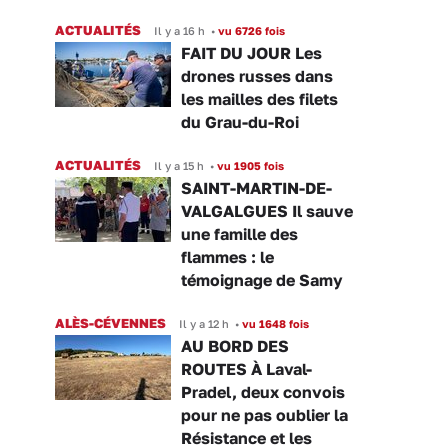
ACTUALITÉS
Il y a 16 h
•
vu 6726 fois
FAIT DU JOUR Les
drones russes dans
les mailles des filets
du Grau-du-Roi
ACTUALITÉS
Il y a 15 h
•
vu 1905 fois
SAINT-MARTIN-DE-
VALGALGUES Il sauve
une famille des
flammes : le
témoignage de Samy
ALÈS-CÉVENNES
Il y a 12 h
•
vu 1648 fois
AU BORD DES
ROUTES À Laval-
Pradel, deux convois
pour ne pas oublier la
Résistance et les