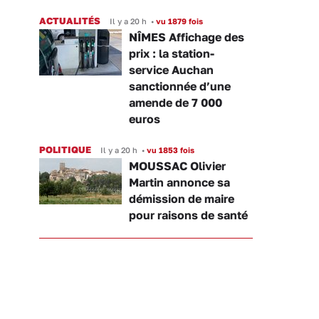
ACTUALITÉS
Il y a 20 h
•
vu 1879 fois
NÎMES Affichage des
prix : la station-
service Auchan
sanctionnée d’une
amende de 7 000
euros
POLITIQUE
Il y a 20 h
•
vu 1853 fois
MOUSSAC Olivier
Martin annonce sa
démission de maire
pour raisons de santé