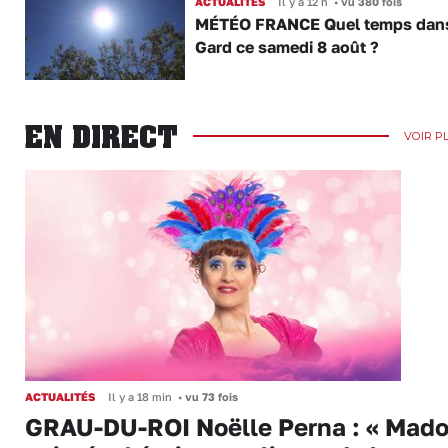
ACTUALITÉS
Il y a 12 h
•
vu 380 fois
MÉTÉO FRANCE Quel temps dans
Gard ce samedi 8 août ?
EN DIRECT
VOIR P
ACTUALITÉS
Il y a 18 min
•
vu 73 fois
GRAU-DU-ROI Noëlle Perna : « Mado