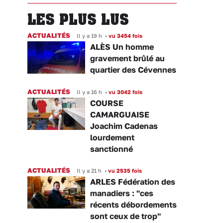
LES PLUS LUS
ACTUALITÉS
Il y a 19 h
•
vu 3454 fois
ALÈS Un homme
gravement brûlé au
quartier des Cévennes
ACTUALITÉS
Il y a 16 h
•
vu 3042 fois
COURSE
CAMARGUAISE
Joachim Cadenas
lourdement
sanctionné
ACTUALITÉS
Il y a 21 h
•
vu 2535 fois
ARLES Fédération des
manadiers : "ces
récents débordements
sont ceux de trop"