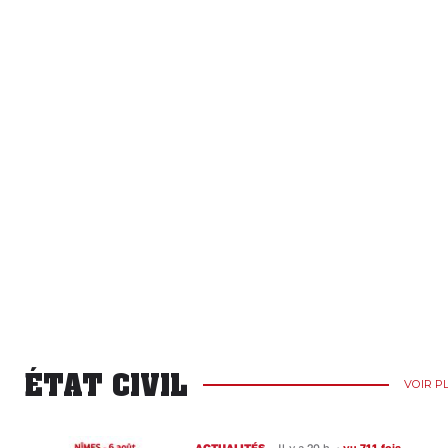
ÉTAT CIVIL
VOIR P
ACTUALITÉS
Il y a 20 h
•
vu 711 fois