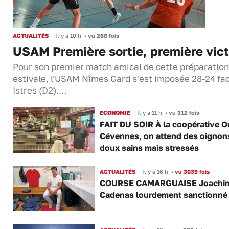
ACTUALITÉS
Il y a 10 h
•
vu 268 fois
USAM Première sortie, première vict
Pour son premier match amical de cette préparation
estivale, l'USAM Nîmes Gard s'est imposée 28-24 fa
Istres (D2).…
ECONOMIE
Il y a 11 h
•
vu 312 fois
FAIT DU SOIR À la coopérative O
Cévennes, on attend des oignon
doux sains mais stressés
ACTUALITÉS
Il y a 16 h
•
vu 3039 fois
COURSE CAMARGUAISE Joachi
Cadenas lourdement sanctionné