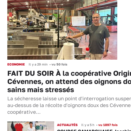
ECONOMIE
Il y a 29 min
•
vu 50 fois
FAIT DU SOIR À la coopérative Origi
Cévennes, on attend des oignons d
sains mais stressés
La sécheresse laisse un point d'interrogation suspe
au-dessus de la récolte d'oignons doux des Cévenne
coopérative…
ACTUALITÉS
Il y a 5 h
•
vu 1897 fois