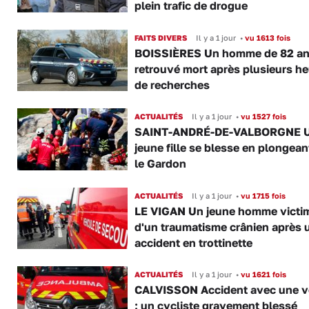
plein trafic de drogue
FAITS DIVERS
Il y a 1 jour
•
vu 1613 fois
BOISSIÈRES Un homme de 82 a
retrouvé mort après plusieurs h
de recherches
ACTUALITÉS
Il y a 1 jour
•
vu 1527 fois
SAINT-ANDRÉ-DE-VALBORGNE 
jeune fille se blesse en plongea
le Gardon
ACTUALITÉS
Il y a 1 jour
•
vu 1715 fois
LE VIGAN Un jeune homme victi
d'un traumatisme crânien après 
accident en trottinette
ACTUALITÉS
Il y a 1 jour
•
vu 1621 fois
CALVISSON Accident avec une v
: un cycliste gravement blessé