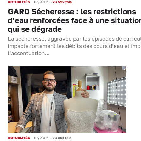
ACTUALITÉS
Il y a 3 h
•
vu 592 fois
GARD Sécheresse : les restrictions
d’eau renforcées face à une situatio
qui se dégrade
La sécheresse, aggravée par les épisodes de canicu
impacte fortement les débits des cours d’eau et im
l’accentuation…
ACTUALITÉS
Il y a 3 h
•
vu 301 fois