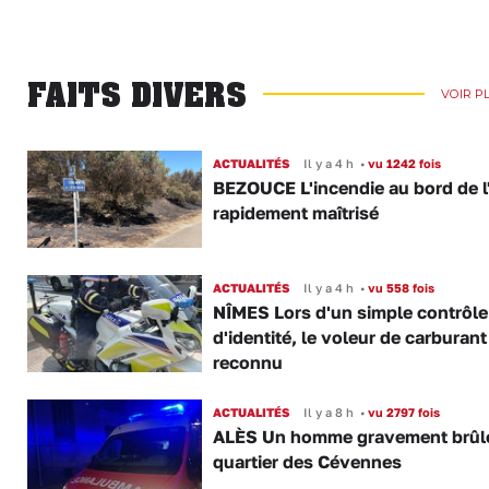
FAITS DIVERS
VOIR P
ACTUALITÉS
Il y a 4 h
•
vu 1242 fois
BEZOUCE L'incendie au bord de l
rapidement maîtrisé
ACTUALITÉS
Il y a 4 h
•
vu 558 fois
NÎMES Lors d'un simple contrôle
d'identité, le voleur de carburant
reconnu
ACTUALITÉS
Il y a 8 h
•
vu 2797 fois
ALÈS Un homme gravement brûl
quartier des Cévennes