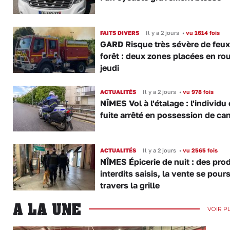
FAITS DIVERS
Il y a 2 jours
•
vu 1614 fois
GARD Risque très sévère de feux
forêt : deux zones placées en ro
jeudi
ACTUALITÉS
Il y a 2 jours
•
vu 978 fois
NÎMES Vol à l'étalage : l'individu
fuite arrêté en possession de ca
ACTUALITÉS
Il y a 2 jours
•
vu 2565 fois
NÎMES Épicerie de nuit : des pro
interdits saisis, la vente se pours
travers la grille
A LA UNE
VOIR P