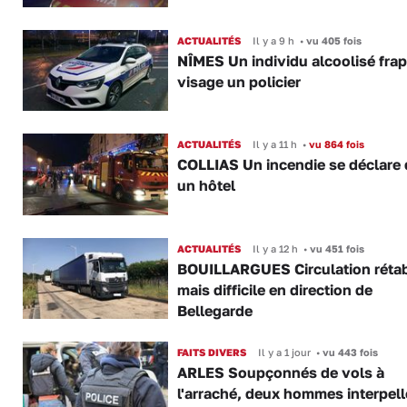
ACTUALITÉS
Il y a 9 h
•
vu 405 fois
NÎMES Un individu alcoolisé fra
visage un policier
ACTUALITÉS
Il y a 11 h
•
vu 864 fois
COLLIAS Un incendie se déclare
un hôtel
ACTUALITÉS
Il y a 12 h
•
vu 451 fois
BOUILLARGUES Circulation rétab
mais difficile en direction de
Bellegarde
FAITS DIVERS
Il y a 1 jour
•
vu 443 fois
ARLES Soupçonnés de vols à
l'arraché, deux hommes interpell