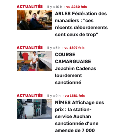
ACTUALITÉS
Il y a 10 h
•
vu 2260 fois
ARLES Fédération des
manadiers : "ces
récents débordements
sont ceux de trop"
ACTUALITÉS
Il y a 5 h
•
vu 1897 fois
COURSE
CAMARGUAISE
Joachim Cadenas
lourdement
sanctionné
ACTUALITÉS
Il y a 9 h
•
vu 1681 fois
NÎMES Affichage des
prix : la station-
service Auchan
sanctionnée d’une
amende de 7 000