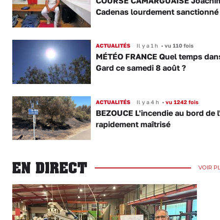
COURSE CAMARGUAISE Joachi
Cadenas lourdement sanctionné
ACTUALITÉS
Il y a 1 h
•
vu 110 fois
MÉTÉO FRANCE Quel temps dans
Gard ce samedi 8 août ?
ACTUALITÉS
Il y a 4 h
•
vu 1242 fois
BEZOUCE L'incendie au bord de l
rapidement maîtrisé
EN DIRECT
VOIR P