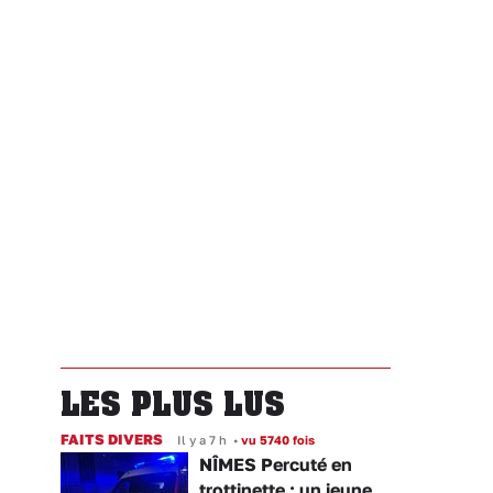
LES PLUS LUS
FAITS DIVERS
Il y a 7 h
•
vu 5740 fois
NÎMES Percuté en
trottinette : un jeune