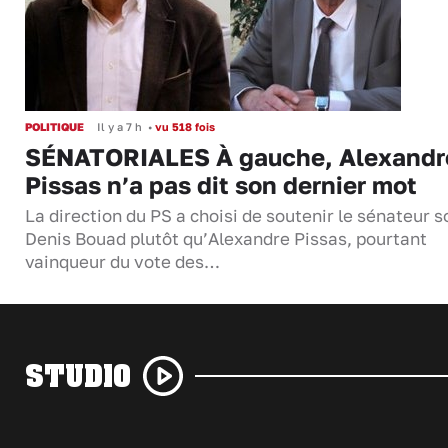
POLITIQUE
Il y a 7 h
•
vu 518 fois
SÉNATORIALES À gauche, Alexandr
Pissas n’a pas dit son dernier mot
La direction du PS a choisi de soutenir le sénateur s
Denis Bouad plutôt qu’Alexandre Pissas, pourtant
vainqueur du vote des…
STUDIO