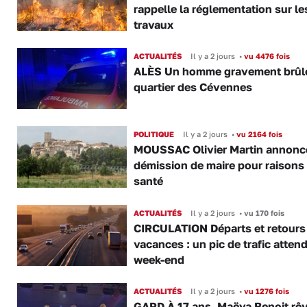
rappelle la réglementation sur le
travaux
ACTUALITÉS
Il y a 2 jours
•
vu 4476 fois
ALÈS Un homme gravement brûl
quartier des Cévennes
POLITIQUE
Il y a 2 jours
•
vu 2164 fois
MOUSSAC Olivier Martin annonc
démission de maire pour raisons
santé
ACTUALITÉS
Il y a 2 jours
•
vu 170 fois
CIRCULATION Départs et retours
vacances : un pic de trafic atten
week-end
ACTUALITÉS
Il y a 2 jours
•
vu 1276 fois
GARD À 17 ans, Maëva Benoit rê