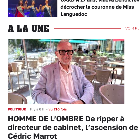
décrocher la couronne de Miss
Languedoc
A LA UNE
VOIR P
POLITIQUE
Il y a 6 h
•
vu 710 fois
HOMME DE L’OMBRE De ripper à
directeur de cabinet, l’ascension de
Cédric Marrot