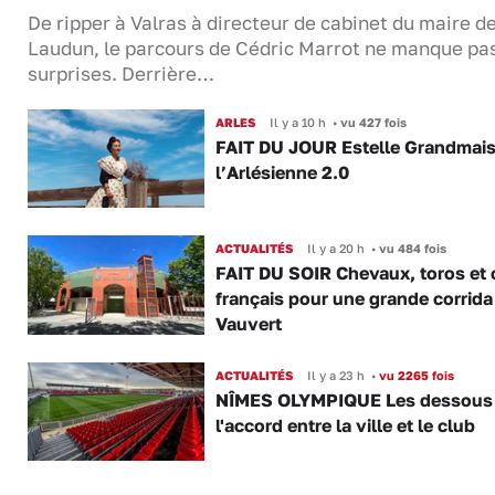
De ripper à Valras à directeur de cabinet du maire d
Laudun, le parcours de Cédric Marrot ne manque pa
surprises. Derrière…
ARLES
Il y a 10 h
•
vu 427 fois
FAIT DU JOUR Estelle Grandmai
l’Arlésienne 2.0
ACTUALITÉS
Il y a 20 h
•
vu 484 fois
FAIT DU SOIR Chevaux, toros et 
français pour une grande corrida
Vauvert
ACTUALITÉS
Il y a 23 h
•
vu 2265 fois
NÎMES OLYMPIQUE Les dessous
l'accord entre la ville et le club