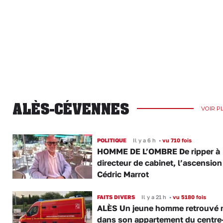
ALÈS-CÉVENNES
VOIR P
POLITIQUE
Il y a 6 h
•
vu 710 fois
HOMME DE L’OMBRE De ripper à
directeur de cabinet, l’ascension
Cédric Marrot
FAITS DIVERS
Il y a 21 h
•
vu 5180 fois
ALÈS Un jeune homme retrouvé 
dans son appartement du centre-