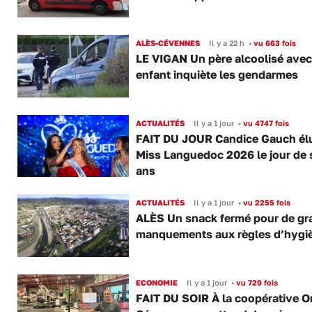
ALÈS-CÉVENNES
Il y a 22 h
•
vu 663 fois
LE VIGAN Un père alcoolisé ave
enfant inquiète les gendarmes
ACTUALITÉS
Il y a 1 jour
•
vu 4747 fois
FAIT DU JOUR Candice Gauch él
Miss Languedoc 2026 le jour de 
ans
ACTUALITÉS
Il y a 1 jour
•
vu 2255 fois
ALÈS Un snack fermé pour de gr
manquements aux règles d’hygi
ECONOMIE
Il y a 1 jour
•
vu 729 fois
FAIT DU SOIR À la coopérative O