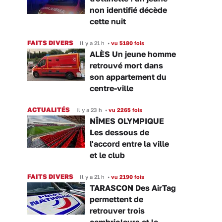
non identifié décède
cette nuit
FAITS DIVERS
Il y a 21 h
•
vu 5180 fois
ALÈS Un jeune homme
retrouvé mort dans
son appartement du
centre-ville
ACTUALITÉS
Il y a 23 h
•
vu 2265 fois
NÎMES OLYMPIQUE
Les dessous de
l'accord entre la ville
et le club
FAITS DIVERS
Il y a 21 h
•
vu 2190 fois
TARASCON Des AirTag
permettent de
retrouver trois
cambrioleurs et le