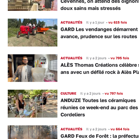
Cévennes, on attend des oignon
doux sains mais stressés
ACTUALITÉS
Il y a 1 jour
•
vu 615 fois
GARD Les vendanges démarrent
avance, prudence sur les routes
ACTUALITÉS
Il y a 2 jours
•
vu 795 fois
ALÈS Thomas Créations célèbre 
ans avec un défilé rock à Alès P
CULTURE
Il y a 2 jours
•
vu 797 fois
ANDUZE Toutes les céramiques
réunies ce week-end au parc des
Cordeliers
ACTUALITÉS
Il y a 2 jours
•
vu 664 fois
GARD Feux de Forêt : la préfectu