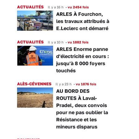
ACTUALITÉS
Il y a 16 h
•
vu 2454 fois
ARLES À Fourchon,
les travaux attribués à
E.Leclerc ont démarré
ACTUALITÉS
Il y a 10 h
•
vu 1882 fois
ARLES Enorme panne
d'électricité en cours :
jusqu'à 8 000 foyers
touchés
ALÈS-CÉVENNES
Il y a 23 h
•
vu 1876 fois
AU BORD DES
ROUTES À Laval-
Pradel, deux convois
pour ne pas oublier la
Résistance et les
mineurs disparus