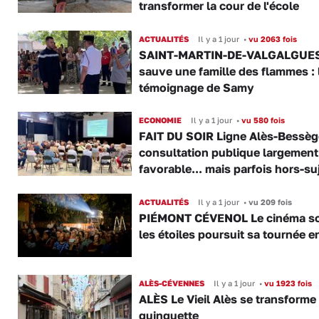
transformer la cour de l'école
ACTUALITÉS
Il y a 1 jour
•
vu 2063 fois
SAINT-MARTIN-DE-VALGALGUES 
sauve une famille des flammes : 
témoignage de Samy
ECONOMIE
Il y a 1 jour
•
vu 580 fois
FAIT DU SOIR Ligne Alès-Bessège
consultation publique largement
favorable... mais parfois hors-su
ACTUALITÉS
Il y a 1 jour
•
vu 209 fois
PIÉMONT CÉVENOL Le cinéma s
les étoiles poursuit sa tournée e
ALÈS-CÉVENNES
Il y a 1 jour
•
vu 1923 fois
ALÈS Le Vieil Alès se transforme
guinguette