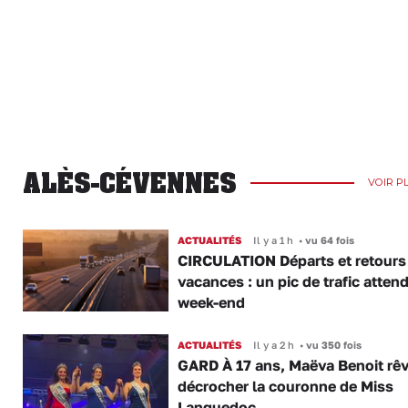
ALÈS-CÉVENNES
VOIR P
ACTUALITÉS
Il y a 1 h
•
vu 64 fois
CIRCULATION Départs et retours
vacances : un pic de trafic atten
week-end
ACTUALITÉS
Il y a 2 h
•
vu 350 fois
GARD À 17 ans, Maëva Benoit rê
décrocher la couronne de Miss
Languedoc