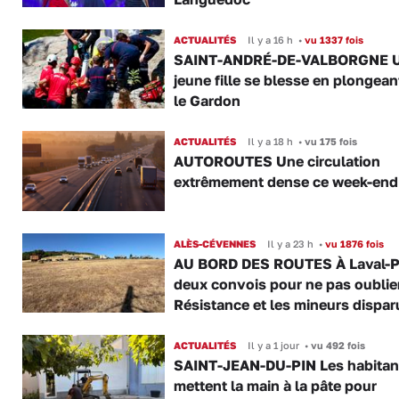
ACTUALITÉS
Il y a 16 h
•
vu 1337 fois
SAINT-ANDRÉ-DE-VALBORGNE 
jeune fille se blesse en plongea
le Gardon
ACTUALITÉS
Il y a 18 h
•
vu 175 fois
AUTOROUTES Une circulation
extrêmement dense ce week-end
ALÈS-CÉVENNES
Il y a 23 h
•
vu 1876 fois
AU BORD DES ROUTES À Laval-P
deux convois pour ne pas oublier
Résistance et les mineurs dispar
ACTUALITÉS
Il y a 1 jour
•
vu 492 fois
SAINT-JEAN-DU-PIN Les habitan
mettent la main à la pâte pour