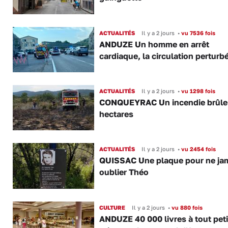
ACTUALITÉS
Il y a 2 jours
•
vu 7536 fois
ANDUZE Un homme en arrêt
cardiaque, la circulation perturb
ACTUALITÉS
Il y a 2 jours
•
vu 1298 fois
CONQUEYRAC Un incendie brûle
hectares
ACTUALITÉS
Il y a 2 jours
•
vu 2454 fois
QUISSAC Une plaque pour ne ja
oublier Théo
CULTURE
Il y a 2 jours
•
vu 880 fois
ANDUZE 40 000 livres à tout peti