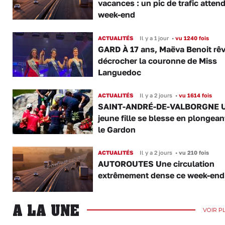
vacances : un pic de trafic atten
week-end
ACTUALITÉS
Il y a 1 jour
•
vu 1240 fois
GARD À 17 ans, Maëva Benoit rê
décrocher la couronne de Miss
Languedoc
ACTUALITÉS
Il y a 2 jours
•
vu 1614 fois
SAINT-ANDRÉ-DE-VALBORGNE 
jeune fille se blesse en plongea
le Gardon
ACTUALITÉS
Il y a 2 jours
•
vu 210 fois
AUTOROUTES Une circulation
extrêmement dense ce week-end
A LA UNE
VOIR P