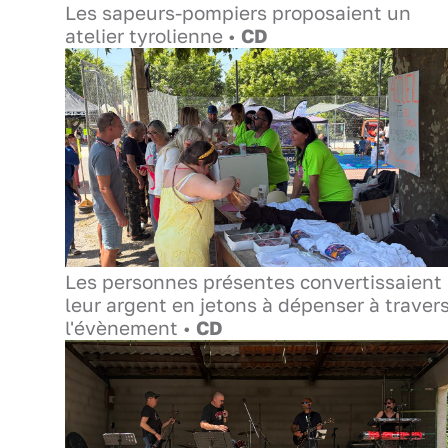
Les sapeurs-pompiers proposaient un
atelier tyrolienne •
CD
Les personnes présentes convertissaient
leur argent en jetons à dépenser à traver
l'évènement •
CD