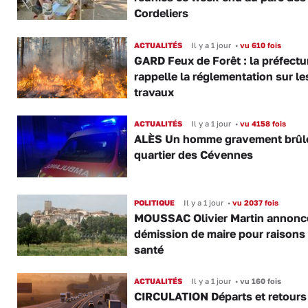
Cordeliers
ACTUALITÉS
Il y a 1 jour
•
vu 610 fois
GARD Feux de Forêt : la préfectu
rappelle la réglementation sur le
travaux
ACTUALITÉS
Il y a 1 jour
•
vu 4158 fois
ALÈS Un homme gravement brûl
quartier des Cévennes
POLITIQUE
Il y a 1 jour
•
vu 2037 fois
MOUSSAC Olivier Martin annonc
démission de maire pour raisons
santé
ACTUALITÉS
Il y a 1 jour
•
vu 160 fois
CIRCULATION Départs et retours