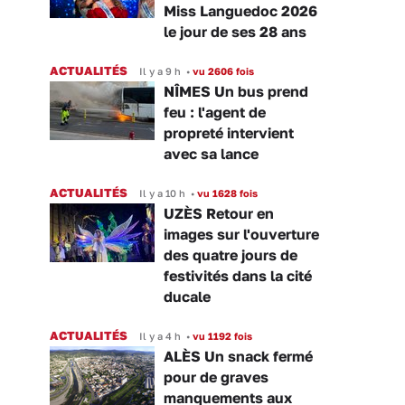
Miss Languedoc 2026
le jour de ses 28 ans
ACTUALITÉS
Il y a 9 h
•
vu 2606 fois
NÎMES Un bus prend
feu : l'agent de
propreté intervient
avec sa lance
ACTUALITÉS
Il y a 10 h
•
vu 1628 fois
UZÈS Retour en
images sur l'ouverture
des quatre jours de
festivités dans la cité
ducale
ACTUALITÉS
Il y a 4 h
•
vu 1192 fois
ALÈS Un snack fermé
pour de graves
manquements aux