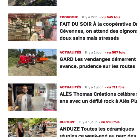
ECONOMIE
Il y a 22 h
•
vu 645 fois
FAIT DU SOIR À la coopérative O
Cévennes, on attend des oignon
doux sains mais stressés
ACTUALITÉS
Il y a 1 jour
•
vu 567 fois
GARD Les vendanges démarrent
avance, prudence sur les routes
ACTUALITÉS
Il y a 1 jour
•
vu 711 fois
ALÈS Thomas Créations célèbre 
ans avec un défilé rock à Alès P
CULTURE
Il y a 1 jour
•
vu 598 fois
ANDUZE Toutes les céramiques
réunies ce week-end au parc des