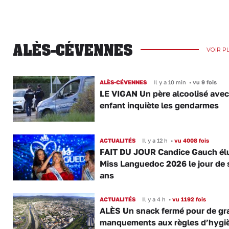
ALÈS-CÉVENNES
VOIR P
ALÈS-CÉVENNES
Il y a 10 min
•
vu 9 fois
LE VIGAN Un père alcoolisé ave
enfant inquiète les gendarmes
ACTUALITÉS
Il y a 12 h
•
vu 4008 fois
FAIT DU JOUR Candice Gauch él
Miss Languedoc 2026 le jour de 
ans
ACTUALITÉS
Il y a 4 h
•
vu 1192 fois
ALÈS Un snack fermé pour de gr
manquements aux règles d’hygi