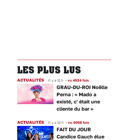
LES PLUS LUS
ACTUALITÉS
Il y a 11 h
•
vu 4524 fois
GRAU-DU-ROI Noëlle
Perna : « Mado a
existé, c' était une
cliente du bar »
ACTUALITÉS
Il y a 12 h
•
vu 4008 fois
FAIT DU JOUR
Candice Gauch élue