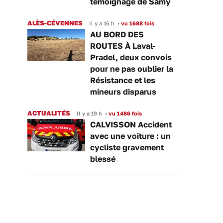
témoignage de Samy
ALÈS-CÉVENNES
Il y a 16 h
•
vu 1688 fois
AU BORD DES
ROUTES À Laval-
Pradel, deux convois
pour ne pas oublier la
Résistance et les
mineurs disparus
ACTUALITÉS
Il y a 19 h
•
vu 1486 fois
CALVISSON Accident
avec une voiture : un
cycliste gravement
blessé