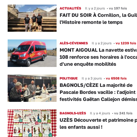
ACTUALITÉS
Il y a 2 jours
•
vu 197 fois
FAIT DU SOIR À Cornillon, la Gui
l'Histoire remonte le temps
ALÈS-CÉVENNES
Il y a 2 jours
•
vu 1239 fois
MONT AIGOUAL La navette estiva
108 renforce ses horaires à l'occ
d'une enquête mobilités
POLITIQUE
Il y a 3 jours
•
vu 6508 fois
BAGNOLS/CÈZE La majorité de
Pascale Bordes vacille : l'adjoint
festivités Gaëtan Callejon démis
BAGNOLS-UZÈS
Il y a 4 jours
•
vu 241 fois
UZÈS Découverte et patrimoine 
les enfants aussi !