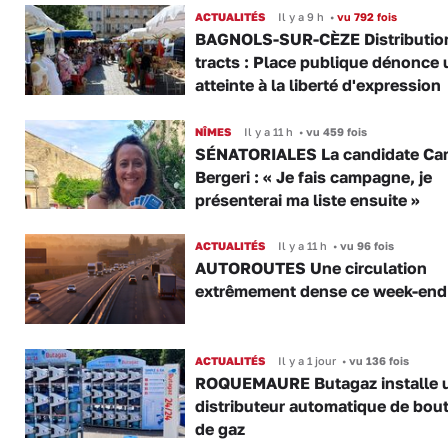
ACTUALITÉS
Il y a 9 h
•
vu 792 fois
BAGNOLS-SUR-CÈZE Distributio
tracts : Place publique dénonce 
atteinte à la liberté d'expression
NÎMES
Il y a 11 h
•
vu 459 fois
SÉNATORIALES La candidate Car
Bergeri : « Je fais campagne, je
présenterai ma liste ensuite »
ACTUALITÉS
Il y a 11 h
•
vu 96 fois
AUTOROUTES Une circulation
extrêmement dense ce week-end
ACTUALITÉS
Il y a 1 jour
•
vu 136 fois
ROQUEMAURE Butagaz installe 
distributeur automatique de bout
de gaz