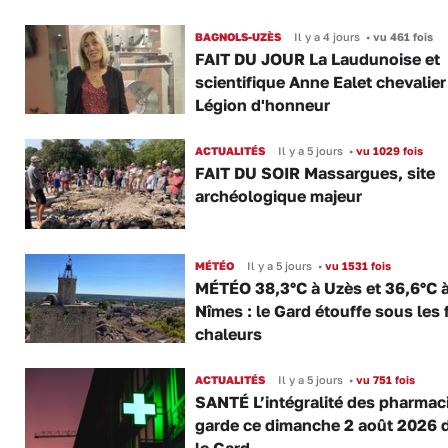
BAGNOLS-UZÈS
Il y a 4 jours
•
vu 461 fois
FAIT DU JOUR La Laudunoise et
scientifique Anne Ealet chevalier
Légion d'honneur
ACTUALITÉS
Il y a 5 jours
•
vu 1029 fois
FAIT DU SOIR Massargues, site
archéologique majeur
MÉTÉO
Il y a 5 jours
•
vu 1531 fois
MÉTÉO 38,3°C à Uzès et 36,6°C 
Nîmes : le Gard étouffe sous les 
chaleurs
ACTUALITÉS
Il y a 5 jours
•
vu 751 fois
SANTÉ L’intégralité des pharmac
garde ce dimanche 2 août 2026 