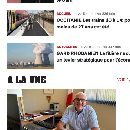
le Gard
ACCUEIL
Il y a 5 jours
•
vu 226 fois
OCCITANIE Les trains liO à 1 € po
moins de 27 ans cet été
ACTUALITÉS
Il y a 5 jours
•
vu 447 fois
GARD RHODANIEN La filière nuclé
un levier stratégique pour l'éco
A LA UNE
VOIR P