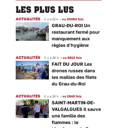
LES PLUS LUS
ACTUALITÉS
Il y a 12 h
•
vu 23394 fois
GRAU-DU-ROI Un
restaurant fermé pour
manquement aux
règles d’hygiène
ACTUALITÉS
Il y a 20 h
•
vu 6913 fois
FAIT DU JOUR Les
drones russes dans
les mailles des filets
du Grau-du-Roi
ACTUALITÉS
Il y a 19 h
•
vu 1940 fois
SAINT-MARTIN-DE-
VALGALGUES Il sauve
une famille des
flammes : le