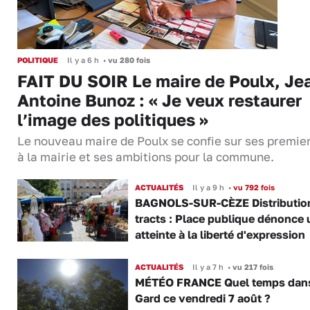
POLITIQUE
Il y a 6 h
•
vu 280 fois
FAIT DU SOIR Le maire de Poulx, Je
Antoine Bunoz : « Je veux restaurer
l’image des politiques »
Le nouveau maire de Poulx se confie sur ses premie
à la mairie et ses ambitions pour la commune.
ACTUALITÉS
Il y a 9 h
•
vu 792 fois
BAGNOLS-SUR-CÈZE Distributio
tracts : Place publique dénonce 
atteinte à la liberté d'expression
ACTUALITÉS
Il y a 7 h
•
vu 217 fois
MÉTÉO FRANCE Quel temps dans
Gard ce vendredi 7 août ?