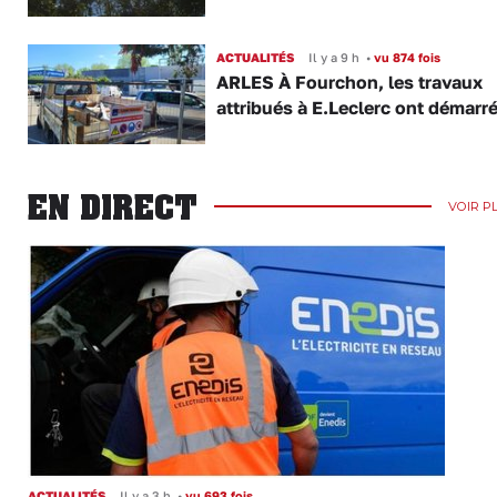
ACTUALITÉS
Il y a 9 h
•
vu 874 fois
ARLES À Fourchon, les travaux
attribués à E.Leclerc ont démarr
EN DIRECT
VOIR P
ACTUALITÉS
Il y a 3 h
•
vu 693 fois