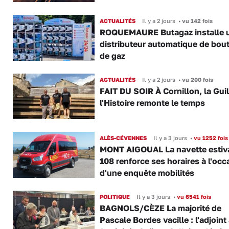
ACTUALITÉS
Il y a 2 jours
•
vu 142 fois
ROQUEMAURE Butagaz installe 
distributeur automatique de bout
de gaz
ACTUALITÉS
Il y a 2 jours
•
vu 200 fois
FAIT DU SOIR À Cornillon, la Gui
l'Histoire remonte le temps
ALÈS-CÉVENNES
Il y a 3 jours
•
vu 1252 fois
MONT AIGOUAL La navette estiva
108 renforce ses horaires à l'occ
d'une enquête mobilités
POLITIQUE
Il y a 3 jours
•
vu 6541 fois
BAGNOLS/CÈZE La majorité de
Pascale Bordes vacille : l'adjoint