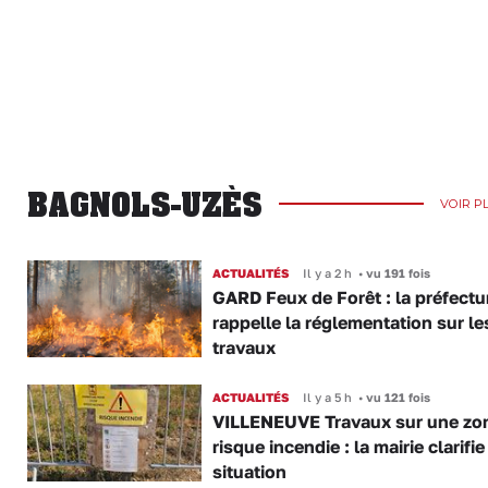
BAGNOLS-UZÈS
VOIR P
ACTUALITÉS
Il y a 2 h
•
vu 191 fois
GARD Feux de Forêt : la préfectu
rappelle la réglementation sur le
travaux
ACTUALITÉS
Il y a 5 h
•
vu 121 fois
VILLENEUVE Travaux sur une zo
risque incendie : la mairie clarifie
situation