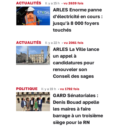
ACTUALITÉS
Il y a 15 h
•
vu 2639 fois
ARLES Enorme panne
d'électricité en cours :
jusqu'à 8 000 foyers
touchés
ACTUALITÉS
Il y a 22 h
•
vu 2061 fois
ARLES La Ville lance
un appel à
candidatures pour
renouveler son
Conseil des sages
POLITIQUE
Il y a 19 h
•
vu 1792 fois
GARD Sénatoriales :
Denis Bouad appelle
les maires à faire
barrage à un troisième
siège pour le RN