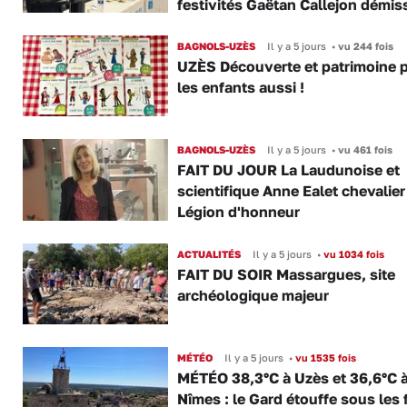
festivités Gaëtan Callejon démis
BAGNOLS-UZÈS
Il y a 5 jours
•
vu 244 fois
UZÈS Découverte et patrimoine 
les enfants aussi !
BAGNOLS-UZÈS
Il y a 5 jours
•
vu 461 fois
FAIT DU JOUR La Laudunoise et
scientifique Anne Ealet chevalier
Légion d'honneur
ACTUALITÉS
Il y a 5 jours
•
vu 1034 fois
FAIT DU SOIR Massargues, site
archéologique majeur
MÉTÉO
Il y a 5 jours
•
vu 1535 fois
MÉTÉO 38,3°C à Uzès et 36,6°C 
Nîmes : le Gard étouffe sous les 