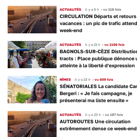
ACTUALITÉS
Il y a 6 h
•
vu 118 fois
CIRCULATION Départs et retours
vacances : un pic de trafic atten
week-end
ACTUALITÉS
Il y a 21 h
•
vu 1106 fois
BAGNOLS-SUR-CÈZE Distributio
tracts : Place publique dénonce 
atteinte à la liberté d'expression
NÎMES
Il y a 23 h
•
vu 609 fois
SÉNATORIALES La candidate Car
Bergeri : « Je fais campagne, je
présenterai ma liste ensuite »
ACTUALITÉS
Il y a 23 h
•
vu 187 fois
AUTOROUTES Une circulation
extrêmement dense ce week-end