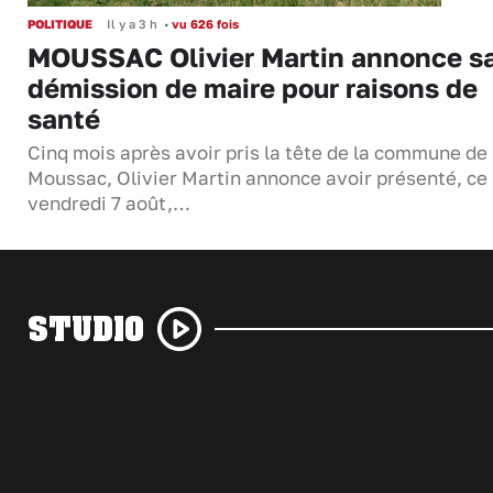
POLITIQUE
Il y a 3 h
•
vu 626 fois
MOUSSAC Olivier Martin annonce s
démission de maire pour raisons de
santé
Cinq mois après avoir pris la tête de la commune de
Moussac, Olivier Martin annonce avoir présenté, ce
vendredi 7 août,…
STUDIO