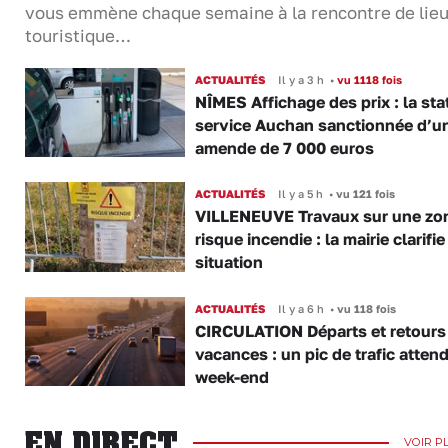
vous emmène chaque semaine à la rencontre de lie
touristique…
ACTUALITÉS
Il y a 3 h
•
vu 1118 fois
NÎMES Affichage des prix : la sta
service Auchan sanctionnée d’u
amende de 7 000 euros
ACTUALITÉS
Il y a 5 h
•
vu 121 fois
VILLENEUVE Travaux sur une zo
risque incendie : la mairie clarifie
situation
ACTUALITÉS
Il y a 6 h
•
vu 118 fois
CIRCULATION Départs et retours
vacances : un pic de trafic atten
week-end
EN DIRECT
VOIR P