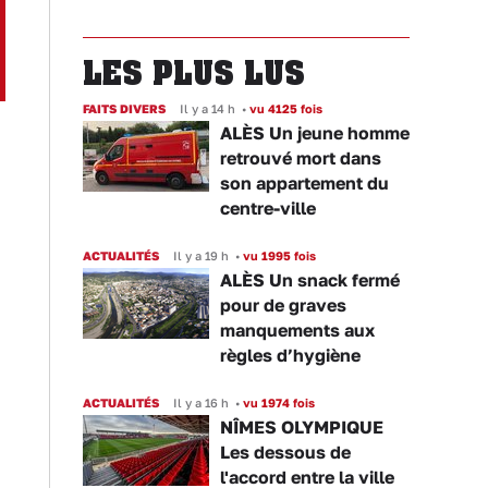
LES PLUS LUS
FAITS DIVERS
Il y a 14 h
•
vu 4125 fois
ALÈS Un jeune homme
retrouvé mort dans
son appartement du
centre-ville
ACTUALITÉS
Il y a 19 h
•
vu 1995 fois
ALÈS Un snack fermé
pour de graves
manquements aux
règles d’hygiène
ACTUALITÉS
Il y a 16 h
•
vu 1974 fois
NÎMES OLYMPIQUE
Les dessous de
l'accord entre la ville