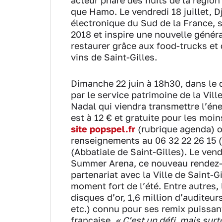
acteur phare des nuits de la région
que Hamo. Le vendredi 18 juillet, D
électronique du Sud de la France, s
2018 et inspire une nouvelle générat
restaurer grâce aux food-trucks et
vins de Saint-Gilles.
Dimanche 22 juin à 18h30, dans le c
par le service patrimoine de la Vill
Nadal qui viendra transmettre l’éne
est à 12 € et gratuite pour les moi
site popspel.fr
(rubrique agenda) ou
renseignements au 06 32 22 26 15 
(Abbatiale de Saint-Gilles). Le vend
Summer Arena, ce nouveau rendez-vo
partenariat avec la Ville de Saint
moment fort de l’été. Entre autres,
disques d’or, 1,6 million d’auditeu
etc.) connu pour ses remix puissan
française.
« C’est un défi, mais sur