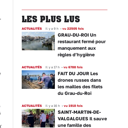
LES PLUS LUS
-
ACTUALITÉS
Il y a 9 h
•
vu 22505 fois
GRAU-DU-ROI Un
restaurant fermé pour
manquement aux
règles d’hygiène
ACTUALITÉS
Il y a 17 h
•
vu 6788 fois
e
FAIT DU JOUR Les
drones russes dans
les mailles des filets
du Grau-du-Roi
e
ACTUALITÉS
Il y a 16 h
•
vu 1918 fois
SAINT-MARTIN-DE-
s
VALGALGUES Il sauve
une famille des
x