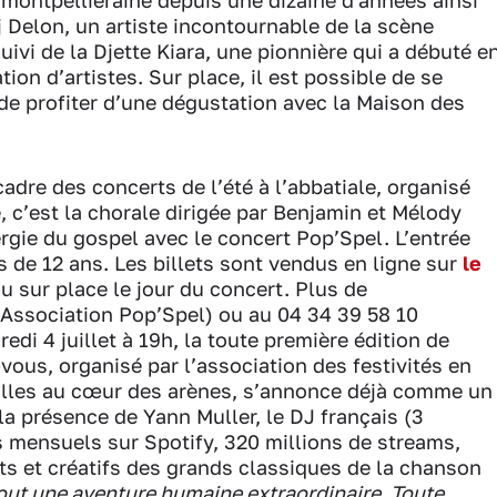
 montpelliéraine depuis une dizaine d'années ainsi
j Delon, un artiste incontournable de la scène
uivi de la Djette Kiara, une pionnière qui a débuté e
ion d’artistes. Sur place, il est possible de se
 de profiter d’une dégustation avec la Maison des
adre des concerts de l’été à l’abbatiale, organisé
e, c’est la chorale dirigée par Benjamin et Mélody
rgie du gospel avec le concert Pop’Spel. L’entrée
ns de 12 ans. Les billets sont vendus en ligne sur
le
 sur place le jour du concert. Plus de
(Association Pop’Spel) ou au 04 34 39 58 10
redi 4 juillet à 19h, la toute première édition de
us, organisé par l’association des festivités en
-Gilles au cœur des arènes, s’annonce déjà comme un
 la présence de Yann Muller, le DJ français (3
rs mensuels sur Spotify, 320 millions de streams,
ts et créatifs des grands classiques de la chanson
tout une aventure humaine extraordinaire. Toute