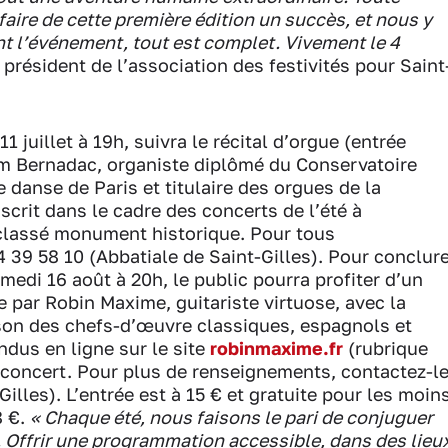
 faire de cette première édition un succès, et nous y
t l’événement, tout est complet. Vivement le 4
, président de l’association des festivités pour Saint
1 juillet à 19h, suivra le récital d’orgue (entrée
am Bernadac, organiste diplômé du Conservatoire
 danse de Paris et titulaire des orgues de la
scrit dans le cadre des concerts de l’été à
 classé monument historique. Pour tous
 39 58 10 (Abbatiale de Saint-Gilles). Pour conclur
amedi 16 août à 20h, le public pourra profiter d’un
are par Robin Maxime, guitariste virtuose, avec la
 son des chefs-d’œuvre classiques, espagnols et
ndus en ligne sur le site
robinmaxime.fr
(rubrique
du concert. Pour plus de renseignements, contactez-l
illes). L’entrée est à 15 € et gratuite pour les moin
8 €.
« Chaque été, nous faisons le pari de conjuguer
. Offrir une programmation accessible, dans des lieu