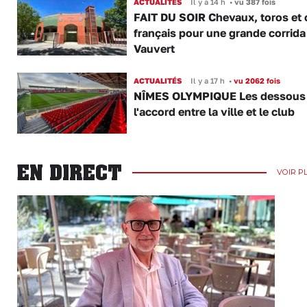
ACTUALITÉS
Il y a 14 h
•
vu 387 fois
FAIT DU SOIR Chevaux, toros et 
français pour une grande corrida
Vauvert
ACTUALITÉS
Il y a 17 h
•
vu 2062 fois
NÎMES OLYMPIQUE Les dessous
l'accord entre la ville et le club
EN DIRECT
VOIR P