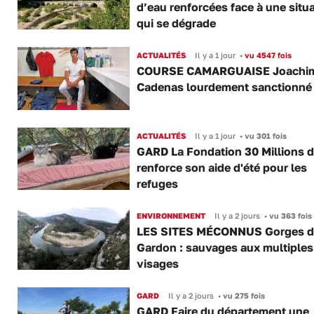
d’eau renforcées face à une situ
qui se dégrade
ACTUALITÉS
Il y a 1 jour
•
vu 4547 fois
COURSE CAMARGUAISE Joachi
Cadenas lourdement sanctionné
ACTUALITÉS
Il y a 1 jour
•
vu 301 fois
GARD La Fondation 30 Millions d
renforce son aide d'été pour les
refuges
ENVIRONNEMENT
Il y a 2 jours
•
vu 363 fois
LES SITES MÉCONNUS Gorges 
Gardon : sauvages aux multiples
visages
GARD
Il y a 2 jours
•
vu 275 fois
GARD Faire du département une