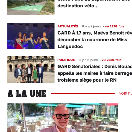
destination vélo...
ACTUALITÉS
Il y a 2 jours
•
vu 1261 fois
GARD À 17 ans, Maëva Benoit rê
décrocher la couronne de Miss
Languedoc
POLITIQUE
Il y a 2 jours
•
vu 2391 fois
GARD Sénatoriales : Denis Boua
appelle les maires à faire barrage
troisième siège pour le RN
A LA UNE
VOIR P