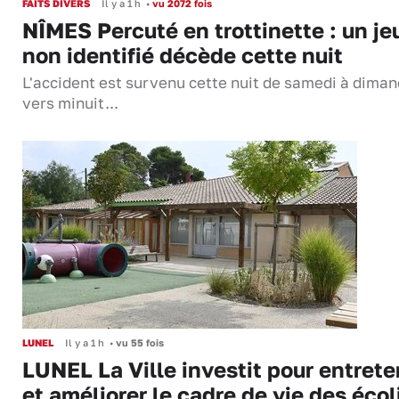
FAITS DIVERS
Il y a 1 h
•
vu 2072 fois
NÎMES Percuté en trottinette : un je
non identifié décède cette nuit
L'accident est survenu cette nuit de samedi à dima
vers minuit...
LUNEL
Il y a 1 h
•
vu 55 fois
LUNEL La Ville investit pour entrete
et améliorer le cadre de vie des écol