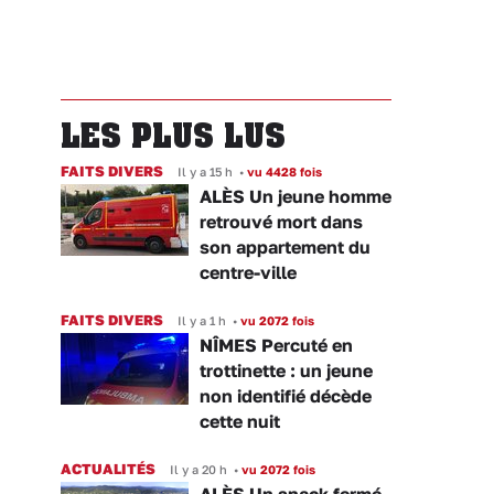
LES PLUS LUS
FAITS DIVERS
Il y a 15 h
•
vu 4428 fois
ALÈS Un jeune homme
retrouvé mort dans
son appartement du
centre-ville
FAITS DIVERS
Il y a 1 h
•
vu 2072 fois
NÎMES Percuté en
trottinette : un jeune
non identifié décède
cette nuit
ACTUALITÉS
Il y a 20 h
•
vu 2072 fois
ALÈS Un snack fermé