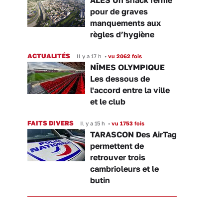
pour de graves
manquements aux
règles d’hygiène
ACTUALITÉS
Il y a 17 h
•
vu 2062 fois
NÎMES OLYMPIQUE
Les dessous de
l'accord entre la ville
et le club
FAITS DIVERS
Il y a 15 h
•
vu 1753 fois
TARASCON Des AirTag
permettent de
retrouver trois
cambrioleurs et le
butin