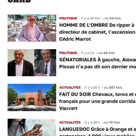
POLITIQUE
Il y a 19 min
•
vu 24 fois
HOMME DE L’OMBRE De ripper à
directeur de cabinet, l’ascension
Cédric Marrot
POLITIQUE
Il y a 1 h
•
vu 64 fois
SÉNATORIALES À gauche, Alexa
Pissas n’a pas dit son dernier mo
ACTUALITÉS
Il y a 14 h
•
vu 387 fois
FAIT DU SOIR Chevaux, toros et 
français pour une grande corrida
Vauvert
ACTUALITÉS
Il y a 22 h
•
vu 76 fois
LANGUEDOC Grâce à Orange et 
partenaires, 1 900 vieux mobiles