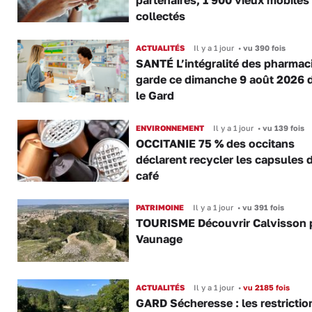
collectés
ACTUALITÉS
Il y a 1 jour
•
vu 390 fois
SANTÉ L’intégralité des pharmac
garde ce dimanche 9 août 2026 
le Gard
ENVIRONNEMENT
Il y a 1 jour
•
vu 139 fois
OCCITANIE 75 % des occitans
déclarent recycler les capsules 
café
PATRIMOINE
Il y a 1 jour
•
vu 391 fois
TOURISME Découvrir Calvisson p
Vaunage
ACTUALITÉS
Il y a 1 jour
•
vu 2185 fois
GARD Sécheresse : les restrictio