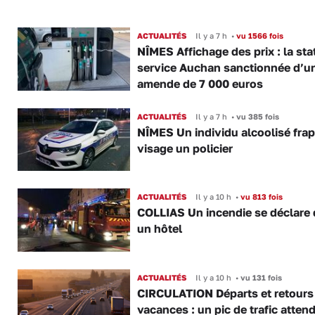
ACTUALITÉS
Il y a 7 h
•
vu 1566 fois
NÎMES Affichage des prix : la sta
service Auchan sanctionnée d’u
amende de 7 000 euros
ACTUALITÉS
Il y a 7 h
•
vu 385 fois
NÎMES Un individu alcoolisé fra
visage un policier
ACTUALITÉS
Il y a 10 h
•
vu 813 fois
COLLIAS Un incendie se déclare
un hôtel
ACTUALITÉS
Il y a 10 h
•
vu 131 fois
CIRCULATION Départs et retours
vacances : un pic de trafic atten