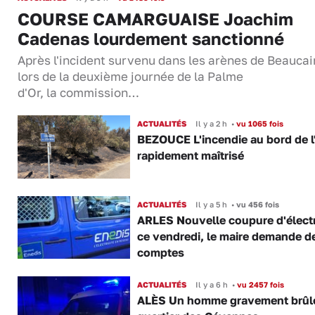
COURSE CAMARGUAISE Joachim
Cadenas lourdement sanctionné
Après l'incident survenu dans les arènes de Beaucai
lors de la deuxième journée de la Palme
d'Or, la commission…
ACTUALITÉS
Il y a 2 h
•
vu 1065 fois
BEZOUCE L'incendie au bord de l
rapidement maîtrisé
ACTUALITÉS
Il y a 5 h
•
vu 456 fois
ARLES Nouvelle coupure d'électr
ce vendredi, le maire demande d
comptes
ACTUALITÉS
Il y a 6 h
•
vu 2457 fois
ALÈS Un homme gravement brûl