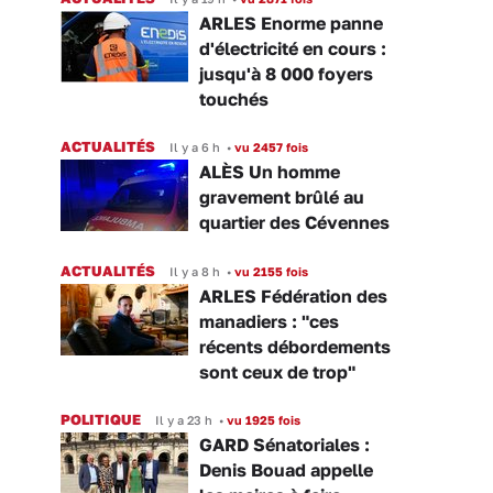
ARLES Enorme panne
d'électricité en cours :
jusqu'à 8 000 foyers
touchés
ACTUALITÉS
Il y a 6 h
•
vu 2457 fois
ALÈS Un homme
gravement brûlé au
quartier des Cévennes
ACTUALITÉS
Il y a 8 h
•
vu 2155 fois
ARLES Fédération des
manadiers : "ces
récents débordements
sont ceux de trop"
POLITIQUE
Il y a 23 h
•
vu 1925 fois
GARD Sénatoriales :
Denis Bouad appelle