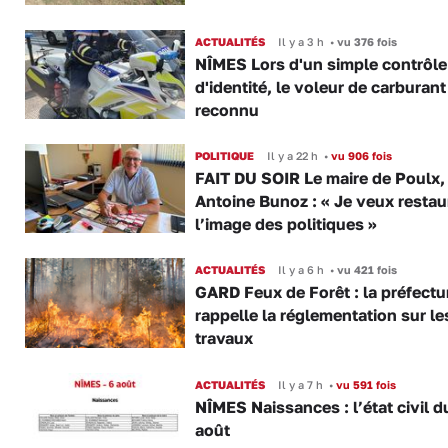
ACTUALITÉS
Il y a 3 h
•
vu 376 fois
NÎMES Lors d'un simple contrôle
d'identité, le voleur de carburant
reconnu
POLITIQUE
Il y a 22 h
•
vu 906 fois
FAIT DU SOIR Le maire de Poulx,
Antoine Bunoz : « Je veux restau
l’image des politiques »
ACTUALITÉS
Il y a 6 h
•
vu 421 fois
GARD Feux de Forêt : la préfectu
rappelle la réglementation sur le
travaux
ACTUALITÉS
Il y a 7 h
•
vu 591 fois
NÎMES Naissances : l’état civil d
août