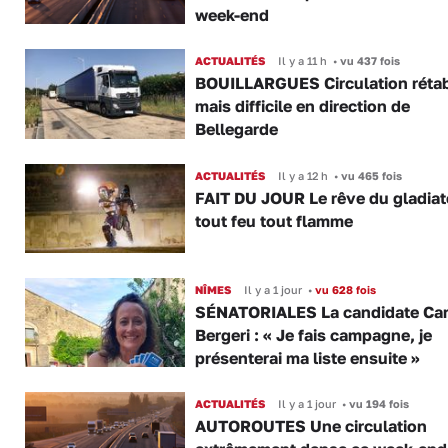
week-end
ACTUALITÉS
Il y a 11 h
•
vu 437 fois
BOUILLARGUES Circulation rétab
mais difficile en direction de
Bellegarde
ACTUALITÉS
Il y a 12 h
•
vu 465 fois
FAIT DU JOUR Le rêve du gladiat
tout feu tout flamme
NÎMES
Il y a 1 jour
•
vu 628 fois
SÉNATORIALES La candidate Car
Bergeri : « Je fais campagne, je
présenterai ma liste ensuite »
ACTUALITÉS
Il y a 1 jour
•
vu 194 fois
AUTOROUTES Une circulation