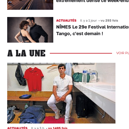
extrêmement dense ce week-end
ACTUALITÉS
Il y a 1 jour
•
vu 293 fois
NÎMES Le 29e Festival Internatio
Tango, c'est demain !
A LA UNE
VOIR P
ACTUALITÉS
Il y a 3 h
•
vu 1485 fois