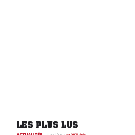
LES PLUS LUS
ACTUALITÉS
Il y a 19 h
•
vu 2871 fois