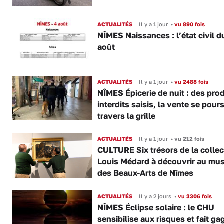
ACTUALITÉS
Il y a 1 jour
•
vu 890 fois
NÎMES Naissances : l’état civil d
août
ACTUALITÉS
Il y a 1 jour
•
vu 2488 fois
NÎMES Épicerie de nuit : des pro
interdits saisis, la vente se pours
travers la grille
ACTUALITÉS
Il y a 1 jour
•
vu 212 fois
CULTURE Six trésors de la collec
Louis Médard à découvrir au mu
des Beaux-Arts de Nîmes
ACTUALITÉS
Il y a 2 jours
•
vu 3306 fois
NÎMES Éclipse solaire : le CHU
sensibilise aux risques et fait ga