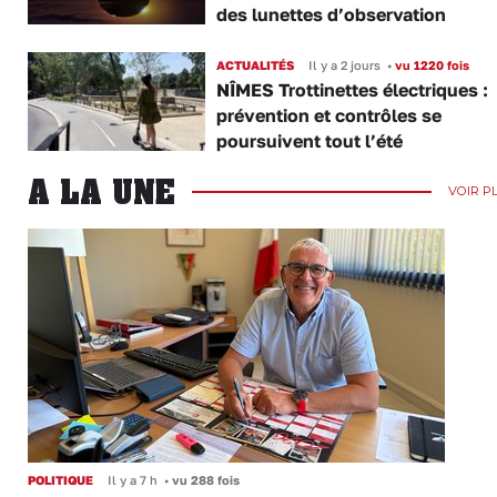
des lunettes d’observation
ACTUALITÉS
Il y a 2 jours
•
vu 1220 fois
NÎMES Trottinettes électriques :
prévention et contrôles se
poursuivent tout l’été
A LA UNE
VOIR P
POLITIQUE
Il y a 7 h
•
vu 288 fois