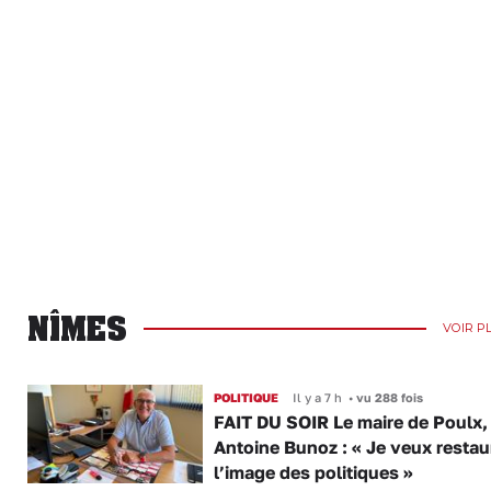
NÎMES
VOIR P
POLITIQUE
Il y a 7 h
•
vu 288 fois
FAIT DU SOIR Le maire de Poulx,
Antoine Bunoz : « Je veux restau
l’image des politiques »