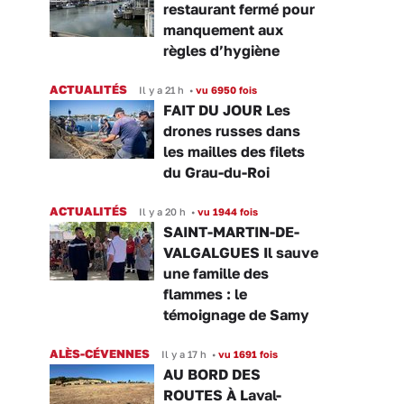
restaurant fermé pour
manquement aux
règles d’hygiène
ACTUALITÉS
Il y a 21 h
•
vu 6950 fois
FAIT DU JOUR Les
drones russes dans
les mailles des filets
du Grau-du-Roi
ACTUALITÉS
Il y a 20 h
•
vu 1944 fois
SAINT-MARTIN-DE-
VALGALGUES Il sauve
une famille des
flammes : le
témoignage de Samy
ALÈS-CÉVENNES
Il y a 17 h
•
vu 1691 fois
AU BORD DES
ROUTES À Laval-