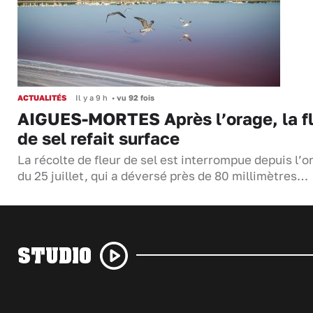
ACTUALITÉS
Il y a 9 h
•
vu 92 fois
AIGUES-MORTES Après l’orage, la f
de sel refait surface
La récolte de fleur de sel est interrompue depuis l’o
du 25 juillet, qui a déversé près de 80 millimètres…
STUDIO