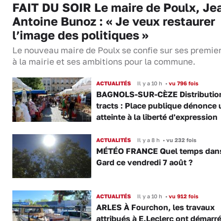
FAIT DU SOIR Le maire de Poulx, Je
Antoine Bunoz : « Je veux restaurer
l’image des politiques »
Le nouveau maire de Poulx se confie sur ses premie
à la mairie et ses ambitions pour la commune.
ACTUALITÉS
Il y a 10 h
•
vu 796 fois
BAGNOLS-SUR-CÈZE Distributio
tracts : Place publique dénonce 
atteinte à la liberté d'expression
ACTUALITÉS
Il y a 8 h
•
vu 232 fois
MÉTÉO FRANCE Quel temps dans
Gard ce vendredi 7 août ?
ACTUALITÉS
Il y a 10 h
•
vu 912 fois
ARLES À Fourchon, les travaux
attribués à E.Leclerc ont démarr