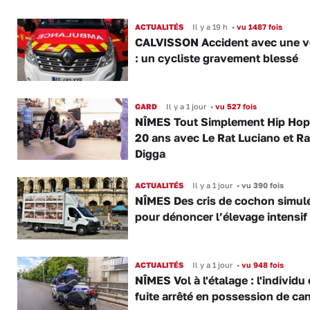
ACTUALITÉS
Il y a 19 h
•
vu 1487 fois
CALVISSON Accident avec une v
: un cycliste gravement blessé
GARD
Il y a 1 jour
•
vu 527 fois
NÎMES Tout Simplement Hip Hop 
20 ans avec Le Rat Luciano et R
Digga
ACTUALITÉS
Il y a 1 jour
•
vu 390 fois
NÎMES Des cris de cochon simul
pour dénoncer l’élevage intensif
ACTUALITÉS
Il y a 1 jour
•
vu 948 fois
NÎMES Vol à l'étalage : l'individu
fuite arrêté en possession de ca