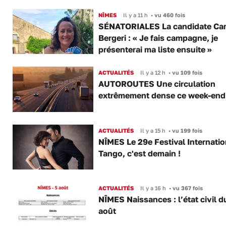
NÎMES
Il y a 11 h
•
vu 460 fois
SÉNATORIALES La candidate Car
Bergeri : « Je fais campagne, je
présenterai ma liste ensuite »
ACTUALITÉS
Il y a 12 h
•
vu 109 fois
AUTOROUTES Une circulation
extrêmement dense ce week-end
ACTUALITÉS
Il y a 15 h
•
vu 199 fois
NÎMES Le 29e Festival Internatio
Tango, c'est demain !
ACTUALITÉS
Il y a 16 h
•
vu 367 fois
NÎMES Naissances : l’état civil d
août