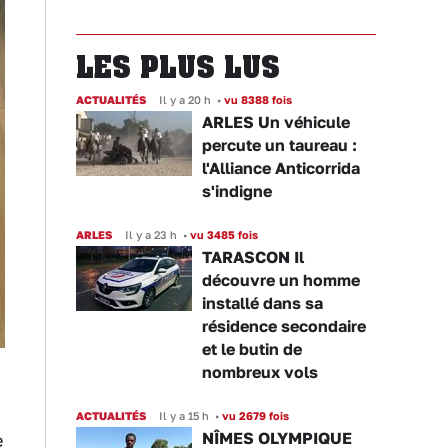
LES PLUS LUS
ACTUALITÉS
Il y a 20 h
•
vu 8388 fois
ARLES Un véhicule
percute un taureau :
l'Alliance Anticorrida
s'indigne
ARLES
Il y a 23 h
•
vu 3485 fois
TARASCON Il
découvre un homme
installé dans sa
résidence secondaire
et le butin de
nombreux vols
ACTUALITÉS
Il y a 15 h
•
vu 2679 fois
NÎMES OLYMPIQUE
e