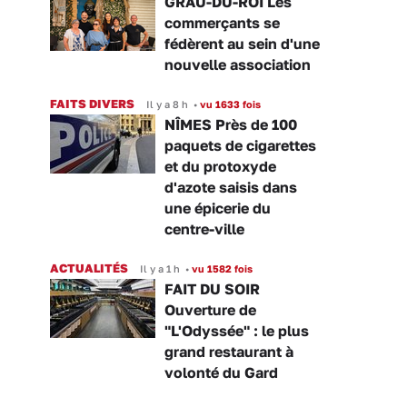
GRAU-DU-ROI Les
commerçants se
fédèrent au sein d'une
nouvelle association
FAITS DIVERS
Il y a 8 h
•
vu 1633 fois
NÎMES Près de 100
paquets de cigarettes
et du protoxyde
d'azote saisis dans
une épicerie du
centre-ville
ACTUALITÉS
Il y a 1 h
•
vu 1582 fois
FAIT DU SOIR
Ouverture de
"L'Odyssée" : le plus
grand restaurant à
volonté du Gard