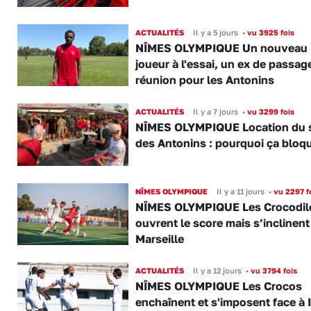
ACTUALITÉS
Il y a 5 jours
•
vu 3925 fois
NÎMES OLYMPIQUE Un nouveau
joueur à l'essai, un ex de passag
réunion pour les Antonins
ACTUALITÉS
Il y a 7 jours
•
vu 3299 fois
NÎMES OLYMPIQUE Location du 
des Antonins : pourquoi ça bloq
NÎMES OLYMPIQUE
Il y a 11 jours
•
vu 2297 f
NÎMES OLYMPIQUE Les Crocodil
ouvrent le score mais s’inclinent
Marseille
ACTUALITÉS
Il y a 12 jours
•
vu 3794 fois
NÎMES OLYMPIQUE Les Crocos
enchaînent et s'imposent face à 