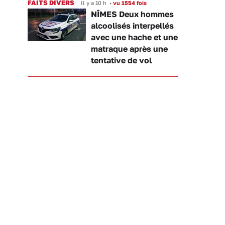
FAITS DIVERS
Il y a 10 h
•
vu 1554 fois
NÎMES Deux hommes
alcoolisés interpellés
avec une hache et une
matraque après une
tentative de vol