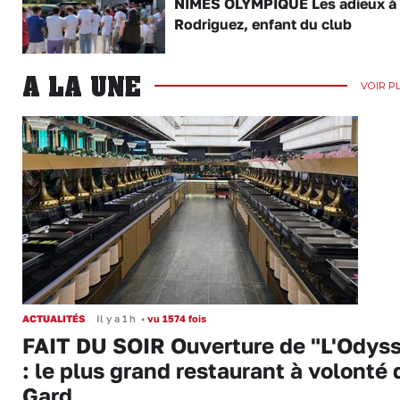
NÎMES OLYMPIQUE Les adieux à
Rodriguez, enfant du club
A LA UNE
VOIR P
ACTUALITÉS
Il y a 1 h
•
vu 1574 fois
FAIT DU SOIR Ouverture de "L'Odys
: le plus grand restaurant à volonté 
Gard