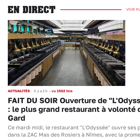
EN DIRECT
VOIR P
ACTUALITÉS
Il y a 1 h
•
vu 1562 fois
FAIT DU SOIR Ouverture de "L'Odys
: le plus grand restaurant à volonté 
Gard
Ce mardi midi, le restaurant "L'Odyssée" ouvre ses 
dans la ZAC Mas des Rosiers à Nîmes, avec la prom