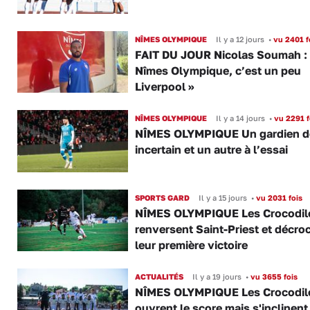
NÎMES OLYMPIQUE
Il y a 12 jours
•
vu 2401 f
FAIT DU JOUR Nicolas Soumah :
Nîmes Olympique, c’est un peu
Liverpool »
NÎMES OLYMPIQUE
Il y a 14 jours
•
vu 2291 f
NÎMES OLYMPIQUE Un gardien d
incertain et un autre à l’essai
SPORTS GARD
Il y a 15 jours
•
vu 2031 fois
NÎMES OLYMPIQUE Les Crocodil
renversent Saint-Priest et décro
leur première victoire
ACTUALITÉS
Il y a 19 jours
•
vu 3655 fois
NÎMES OLYMPIQUE Les Crocodil
ouvrent le score mais s'inclinent