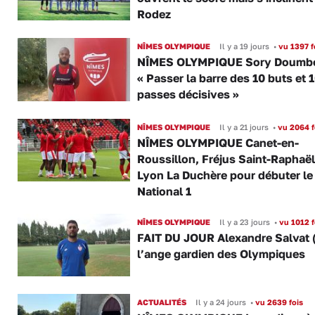
Rodez
NÎMES OLYMPIQUE
Il y a 19 jours
•
vu 1397 f
NÎMES OLYMPIQUE Sory Doumbo
« Passer la barre des 10 buts et 
passes décisives »
NÎMES OLYMPIQUE
Il y a 21 jours
•
vu 2064 f
NÎMES OLYMPIQUE Canet-en-
Roussillon, Fréjus Saint-Raphaël
Lyon La Duchère pour débuter le
National 1
NÎMES OLYMPIQUE
Il y a 23 jours
•
vu 1012 f
FAIT DU JOUR Alexandre Salvat 
l’ange gardien des Olympiques
ACTUALITÉS
Il y a 24 jours
•
vu 2639 fois