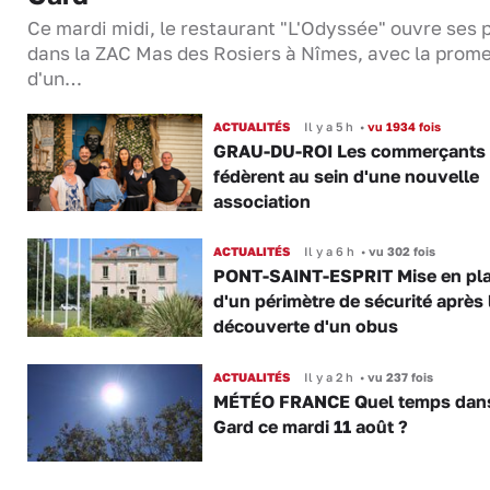
Ce mardi midi, le restaurant "L'Odyssée" ouvre ses 
dans la ZAC Mas des Rosiers à Nîmes, avec la prom
d'un…
ACTUALITÉS
Il y a 5 h
•
vu 1934 fois
GRAU-DU-ROI Les commerçants 
fédèrent au sein d'une nouvelle
association
ACTUALITÉS
Il y a 6 h
•
vu 302 fois
PONT-SAINT-ESPRIT Mise en pl
d'un périmètre de sécurité après 
découverte d'un obus
ACTUALITÉS
Il y a 2 h
•
vu 237 fois
MÉTÉO FRANCE Quel temps dans
Gard ce mardi 11 août ?