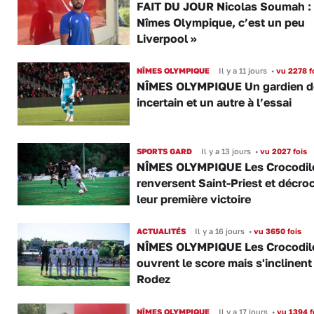
FAIT DU JOUR Nicolas Soumah :
Nîmes Olympique, c’est un peu
Liverpool »
NÎMES OLYMPIQUE
Il y a 11 jours
•
vu 2278 f
NÎMES OLYMPIQUE Un gardien d
incertain et un autre à l’essai
SPORTS GARD
Il y a 13 jours
•
vu 2027 fois
NÎMES OLYMPIQUE Les Crocodil
renversent Saint-Priest et décro
leur première victoire
ACTUALITÉS
Il y a 16 jours
•
vu 3650 fois
NÎMES OLYMPIQUE Les Crocodil
ouvrent le score mais s'inclinent
Rodez
NÎMES OLYMPIQUE
Il y a 17 jours
•
vu 1394 f