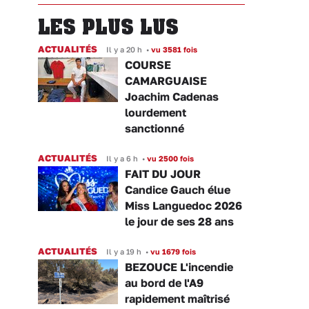
LES PLUS LUS
ACTUALITÉS
Il y a 20 h
•
vu 3581 fois
COURSE
CAMARGUAISE
Joachim Cadenas
lourdement
sanctionné
ACTUALITÉS
Il y a 6 h
•
vu 2500 fois
FAIT DU JOUR
Candice Gauch élue
Miss Languedoc 2026
le jour de ses 28 ans
ACTUALITÉS
Il y a 19 h
•
vu 1679 fois
BEZOUCE L'incendie
au bord de l'A9
rapidement maîtrisé