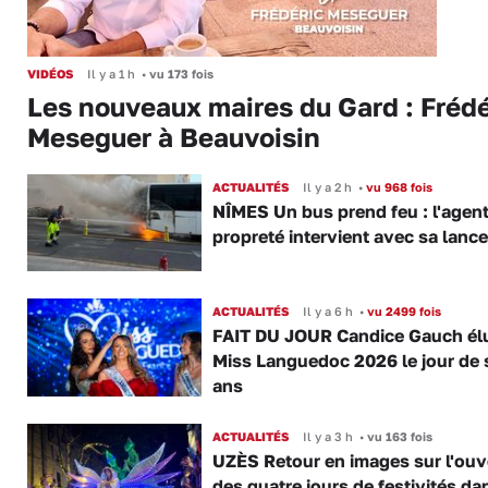
VIDÉOS
Il y a 1 h
•
vu 173 fois
Les nouveaux maires du Gard : Frédé
Meseguer à Beauvoisin
ACTUALITÉS
Il y a 2 h
•
vu 968 fois
NÎMES Un bus prend feu : l'agent
propreté intervient avec sa lance
ACTUALITÉS
Il y a 6 h
•
vu 2499 fois
FAIT DU JOUR Candice Gauch él
Miss Languedoc 2026 le jour de 
ans
ACTUALITÉS
Il y a 3 h
•
vu 163 fois
UZÈS Retour en images sur l'ouv
des quatre jours de festivités da