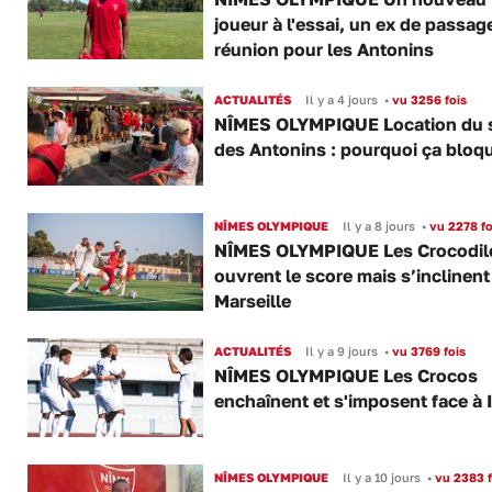
joueur à l'essai, un ex de passag
réunion pour les Antonins
ACTUALITÉS
Il y a 4 jours
•
vu 3256 fois
NÎMES OLYMPIQUE Location du 
des Antonins : pourquoi ça bloq
NÎMES OLYMPIQUE
Il y a 8 jours
•
vu 2278 fo
NÎMES OLYMPIQUE Les Crocodil
ouvrent le score mais s’inclinent
Marseille
ACTUALITÉS
Il y a 9 jours
•
vu 3769 fois
NÎMES OLYMPIQUE Les Crocos
enchaînent et s'imposent face à 
NÎMES OLYMPIQUE
Il y a 10 jours
•
vu 2383 f