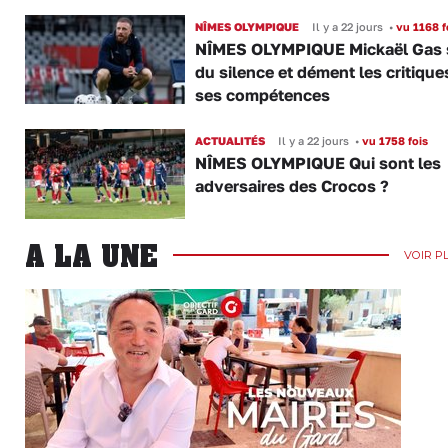
NÎMES OLYMPIQUE
Il y a 22 jours
•
vu 1168 f
NÎMES OLYMPIQUE Mickaël Gas 
du silence et dément les critique
ses compétences
ACTUALITÉS
Il y a 22 jours
•
vu 1758 fois
NÎMES OLYMPIQUE Qui sont les
adversaires des Crocos ?
A LA UNE
VOIR P