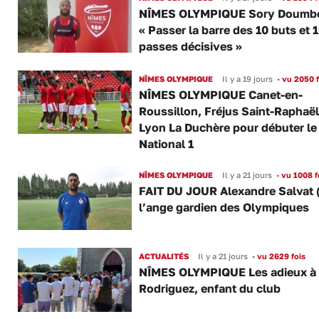
NÎMES OLYMPIQUE Sory Doumbo
« Passer la barre des 10 buts et 
passes décisives »
NÎMES OLYMPIQUE
Il y a 19 jours
•
vu 2050 f
NÎMES OLYMPIQUE Canet-en-
Roussillon, Fréjus Saint-Raphaël
Lyon La Duchère pour débuter le
National 1
NÎMES OLYMPIQUE
Il y a 21 jours
•
vu 1008 f
FAIT DU JOUR Alexandre Salvat 
l’ange gardien des Olympiques
ACTUALITÉS
Il y a 21 jours
•
vu 2629 fois
NÎMES OLYMPIQUE Les adieux à
Rodriguez, enfant du club