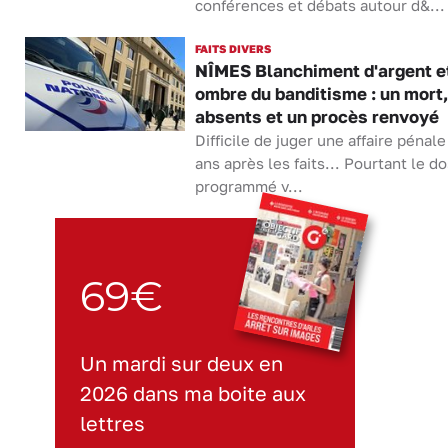
conférences et débats autour d&...
FAITS DIVERS
NÎMES Blanchiment d'argent e
ombre du banditisme : un mort,
absents et un procès renvoyé
Difficile de juger une affaire pénale
ans après les faits... Pourtant le do
programmé v...
69€
Un mardi sur deux en
2026 dans ma boite aux
lettres