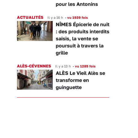
pour les Antonins
ACTUALITÉS
Il y a 16 h
•
vu 1939 fois
NÎMES Épicerie de nuit
: des produits interdits
saisis, la vente se
poursuit à travers la
grille
ALÈS-CÉVENNES
Il y a 13 h
•
vu 1285 fois
ALÈS Le Vieil Alès se
transforme en
guinguette