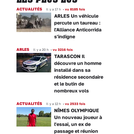
ACTUALITÉS
Il y a 17 h
•
vu 8185 fois
ARLES Un véhicule
percute un taureau :
l'Alliance Anticorrida
s'indigne
ARLES
Il y a 20 h
•
vu 3216 fois
TARASCON Il
découvre un homme
installé dans sa
résidence secondaire
et le butin de
nombreux vols
ACTUALITÉS
Il y a 12 h
•
vu 2533 fois
NÎMES OLYMPIQUE
Un nouveau joueur à
l'essai, un ex de
passage et réunion