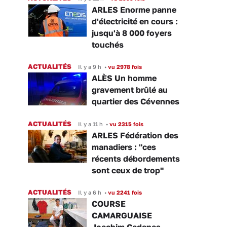
ARLES Enorme panne
d'électricité en cours :
jusqu'à 8 000 foyers
touchés
ACTUALITÉS
Il y a 9 h
•
vu 2978 fois
ALÈS Un homme
gravement brûlé au
quartier des Cévennes
ACTUALITÉS
Il y a 11 h
•
vu 2315 fois
ARLES Fédération des
manadiers : "ces
récents débordements
sont ceux de trop"
ACTUALITÉS
Il y a 6 h
•
vu 2241 fois
COURSE
CAMARGUAISE