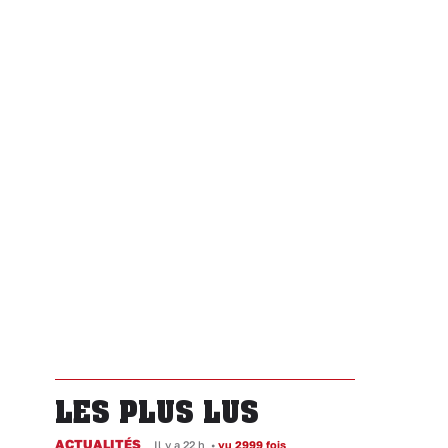
LES PLUS LUS
ACTUALITÉS
Il y a 22 h
•
vu 2999 fois