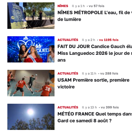
NÎMES
Il y a 1 h
•
vu 57 fois
NÎMES MÉTROPOLE L’eau, fil de v
de lumière
ACTUALITÉS
Il y a 2 h
•
vu 1195 fois
FAIT DU JOUR Candice Gauch él
Miss Languedoc 2026 le jour de 
ans
ACTUALITÉS
Il y a 11 h
•
vu 288 fois
USAM Première sortie, première
victoire
ACTUALITÉS
Il y a 13 h
•
vu 399 fois
MÉTÉO FRANCE Quel temps dans
Gard ce samedi 8 août ?