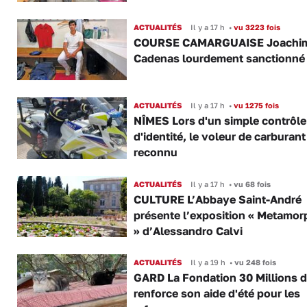
ACTUALITÉS
Il y a 17 h
•
vu 3223 fois
COURSE CAMARGUAISE Joachi
Cadenas lourdement sanctionné
ACTUALITÉS
Il y a 17 h
•
vu 1275 fois
NÎMES Lors d'un simple contrôle
d'identité, le voleur de carburant
reconnu
ACTUALITÉS
Il y a 17 h
•
vu 68 fois
CULTURE L’Abbaye Saint-André
présente l’exposition « Metamor
» d’Alessandro Calvi
ACTUALITÉS
Il y a 19 h
•
vu 248 fois
GARD La Fondation 30 Millions d
renforce son aide d'été pour les