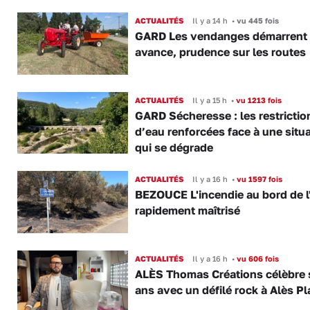
ACTUALITÉS
Il y a 14 h
•
vu 445 fois
GARD Les vendanges démarrent
avance, prudence sur les routes
ACTUALITÉS
Il y a 15 h
•
vu 1213 fois
GARD Sécheresse : les restrictio
d’eau renforcées face à une situ
qui se dégrade
ACTUALITÉS
Il y a 16 h
•
vu 1597 fois
BEZOUCE L'incendie au bord de l
rapidement maîtrisé
ACTUALITÉS
Il y a 16 h
•
vu 606 fois
ALÈS Thomas Créations célèbre 
ans avec un défilé rock à Alès P