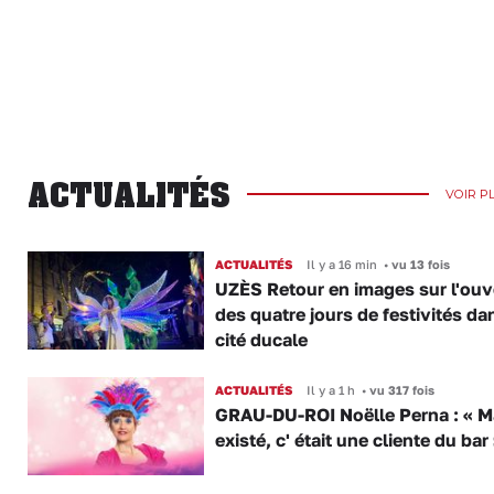
ACTUALITÉS
VOIR P
ACTUALITÉS
Il y a 16 min
•
vu 13 fois
UZÈS Retour en images sur l'ouv
des quatre jours de festivités da
cité ducale
ACTUALITÉS
Il y a 1 h
•
vu 317 fois
GRAU-DU-ROI Noëlle Perna : « M
existé, c' était une cliente du bar