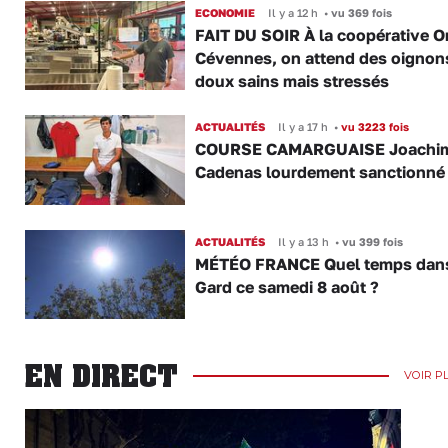
ECONOMIE
Il y a 12 h
•
vu 369 fois
FAIT DU SOIR À la coopérative O
Cévennes, on attend des oignon
doux sains mais stressés
ACTUALITÉS
Il y a 17 h
•
vu 3223 fois
COURSE CAMARGUAISE Joachi
Cadenas lourdement sanctionné
ACTUALITÉS
Il y a 13 h
•
vu 399 fois
MÉTÉO FRANCE Quel temps dans
Gard ce samedi 8 août ?
EN DIRECT
VOIR P