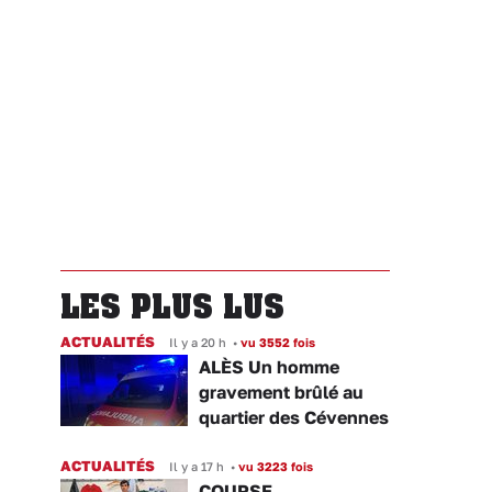
LES PLUS LUS
ACTUALITÉS
Il y a 20 h
•
vu 3552 fois
ALÈS Un homme
gravement brûlé au
quartier des Cévennes
ACTUALITÉS
Il y a 17 h
•
vu 3223 fois
COURSE