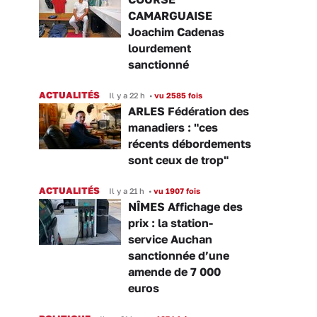
CAMARGUAISE
Joachim Cadenas
lourdement
sanctionné
ACTUALITÉS
Il y a 22 h
•
vu 2585 fois
ARLES Fédération des
manadiers : "ces
récents débordements
sont ceux de trop"
ACTUALITÉS
Il y a 21 h
•
vu 1907 fois
NÎMES Affichage des
prix : la station-
service Auchan
sanctionnée d’une
amende de 7 000
euros