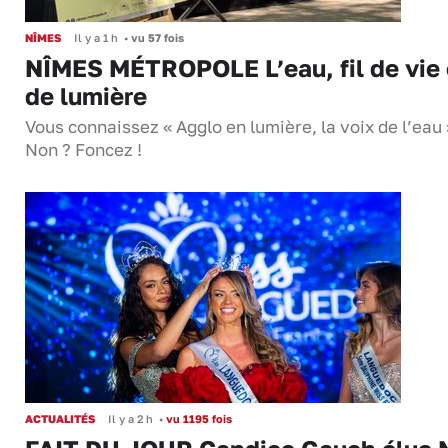
NÎMES
Il y a 1 h
•
vu 57 fois
NÎMES MÉTROPOLE L’eau, fil de vie 
de lumière
Vous connaissez « Agglo en lumière, la voix de l’eau 
Non ? Foncez !
ACTUALITÉS
Il y a 2 h
•
vu 1195 fois