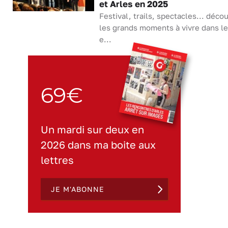
et Arles en 2025
Festival, trails, spectacles... déco
les grands moments à vivre dans l
e...
69€
Un mardi sur deux en
2026 dans ma boite aux
lettres
JE M'ABONNE