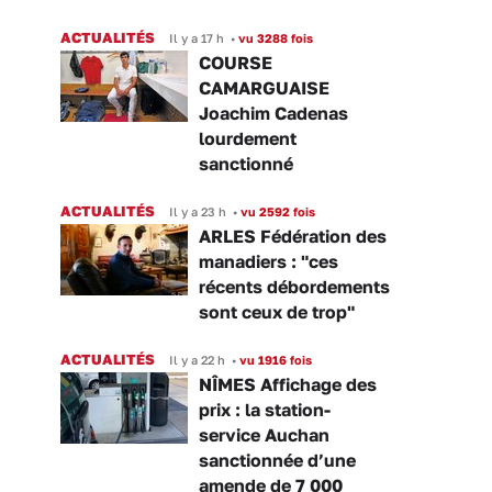
ACTUALITÉS
Il y a 17 h
•
vu 3288 fois
COURSE
CAMARGUAISE
Joachim Cadenas
lourdement
sanctionné
ACTUALITÉS
Il y a 23 h
•
vu 2592 fois
ARLES Fédération des
manadiers : "ces
récents débordements
sont ceux de trop"
ACTUALITÉS
Il y a 22 h
•
vu 1916 fois
NÎMES Affichage des
prix : la station-
service Auchan
sanctionnée d’une
amende de 7 000