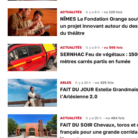
ACTUALITÉS
Il y a 8 h
•
vu 120 fois
NÎMES La Fondation Orange sout
un projet innovant autour du des
du théâtre
ACTUALITÉS
Il y a 9 h
•
vu 566 fois
SERNHAC Feu de végétaux : 150
mètres carrés partis en fumée
ARLES
Il y a 10 h
•
vu 425 fois
FAIT DU JOUR Estelle Grandmai
l’Arlésienne 2.0
ACTUALITÉS
Il y a 20 h
•
vu 484 fois
FAIT DU SOIR Chevaux, toros et 
français pour une grande corrida