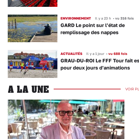
ENVIRONNEMENT
Il y a 23 h
•
vu 316 fois
GARD Le point sur l’état de
remplissage des nappes
ACTUALITÉS
Il y a 1 jour
•
vu 688 fois
GRAU-DU-ROI Le FFF Tour fait e
pour deux jours d'animations
A LA UNE
VOIR P