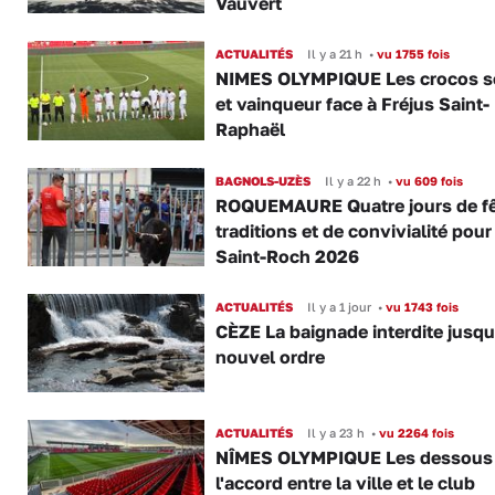
Vauvert
ACTUALITÉS
Il y a 21 h
•
vu 1755 fois
NIMES OLYMPIQUE Les crocos s
et vainqueur face à Fréjus Saint-
Raphaël
BAGNOLS-UZÈS
Il y a 22 h
•
vu 609 fois
ROQUEMAURE Quatre jours de fê
traditions et de convivialité pour
Saint-Roch 2026
ACTUALITÉS
Il y a 1 jour
•
vu 1743 fois
CÈZE La baignade interdite jusqu
nouvel ordre
ACTUALITÉS
Il y a 23 h
•
vu 2264 fois
NÎMES OLYMPIQUE Les dessous
l'accord entre la ville et le club