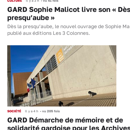
CULTURE
Il y a 3 h
•
vu 41 fois
GARD Sophie Malicot livre son « Dès
presqu’aube »
Dès la presqu’aube, le nouvel ouvrage de Sophie Mal
publié aux éditions Les 3 Colonnes.
SOCIÉTÉ
Il y a 4 h
•
vu 205 fois
GARD Démarche de mémoire et de
solidarité gardoise pour les Archive