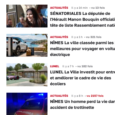
ACTUALITÉS
Il y a 14 min
•
vu 13 fois
SÉNATORIALES La députée de
l'Hérault Manon Bouquin official
tête de liste Rassemblement nat
ACTUALITÉS
Il y a 1 h
•
vu 321 fois
NÎMES La ville classée parmi les
meilleures pour voyager en voitu
électrique
LUNEL
Il y a 7 h
•
vu 182 fois
LUNEL La Ville investit pour entr
et améliorer le cadre de vie des
écoliers
ACTUALITÉS
Il y a 8 h
•
vu 2157 fois
NÎMES Un homme perd la vie da
accident de trottinette