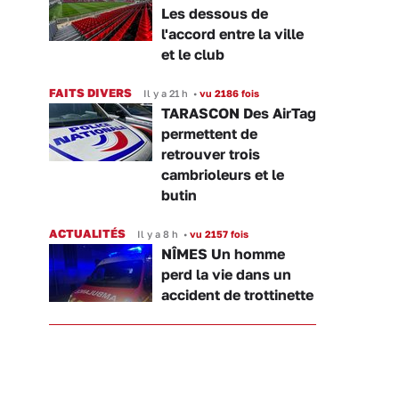
Les dessous de
l'accord entre la ville
et le club
FAITS DIVERS
Il y a 21 h
•
vu 2186 fois
TARASCON Des AirTag
permettent de
retrouver trois
cambrioleurs et le
butin
ACTUALITÉS
Il y a 8 h
•
vu 2157 fois
NÎMES Un homme
perd la vie dans un
accident de trottinette