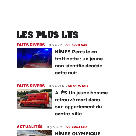
LES PLUS LUS
FAITS DIVERS
Il y a 7 h
•
vu 5720 fois
NÎMES Percuté en
trottinette : un jeune
non identifié décède
cette nuit
FAITS DIVERS
Il y a 21 h
•
vu 5175 fois
ALÈS Un jeune homme
retrouvé mort dans
son appartement du
centre-ville
ACTUALITÉS
Il y a 23 h
•
vu 2264 fois
NÎMES OLYMPIQUE