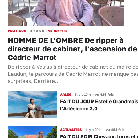
POLITIQUE
Il y a 6 h
•
vu 706 fois
HOMME DE L’OMBRE De ripper à
directeur de cabinet, l’ascension de
Cédric Marrot
De ripper à Valras à directeur de cabinet du maire d
Laudun, le parcours de Cédric Marrot ne manque pa
surprises. Derrière…
ARLES
Il y a 10 h
•
vu 425 fois
FAIT DU JOUR Estelle Grandmai
l’Arlésienne 2.0
ACTUALITÉS
Il y a 20 h
•
vu 484 fois
FAIT DU SOIR Chevaux, toros et 