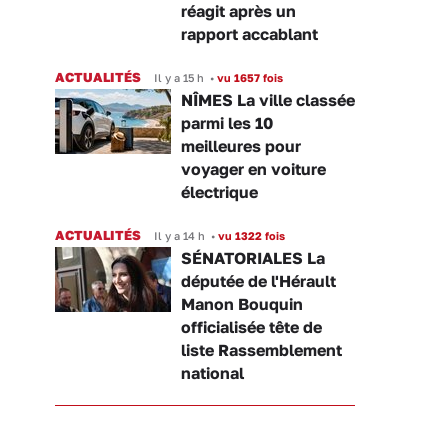
réagit après un
rapport accablant
ACTUALITÉS
Il y a 15 h
•
vu 1657 fois
NÎMES La ville classée
parmi les 10
meilleures pour
voyager en voiture
électrique
ACTUALITÉS
Il y a 14 h
•
vu 1322 fois
SÉNATORIALES La
députée de l'Hérault
Manon Bouquin
officialisée tête de
liste Rassemblement
national