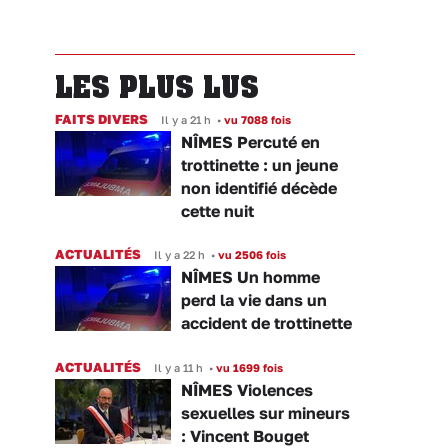
LES PLUS LUS
FAITS DIVERS
Il y a 21 h
•
vu 7088 fois
NÎMES Percuté en
trottinette : un jeune
non identifié décède
cette nuit
ACTUALITÉS
Il y a 22 h
•
vu 2506 fois
NÎMES Un homme
perd la vie dans un
accident de trottinette
ACTUALITÉS
Il y a 11 h
•
vu 1699 fois
NÎMES Violences
sexuelles sur mineurs
: Vincent Bouget