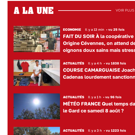
A LA UNE
VOIR PLUS
ECONOMIE
Il y a 13 min
•
vu 25 fois
FAIT DU SOIR À la coopérative
Origine Cévennes, on attend d
oignons doux sains mais stres
ACTUALITÉS
Il y a 4 h
•
vu 1838 fois
COURSE CAMARGUAISE Joac
Cadenas lourdement sanction
ACTUALITÉS
Il y a 1 h
•
vu 96 fois
MÉTÉO FRANCE Quel temps d
le Gard ce samedi 8 août ?
ACTUALITÉS
Il y a 3 h
•
vu 1223 fois