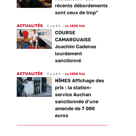
récents débordements
sont ceux de trop"
ACTUALITÉS
Il y a 4 h
•
vu 1838 fois
COURSE
CAMARGUAISE
Joachim Cadenas
lourdement
sanctionné
ACTUALITÉS
Il y a 9 h
•
vu 1658 fois
NÎMES Affichage des
prix : la station-
service Auchan
sanctionnée d’une
amende de 7 000
euros