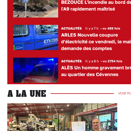
BEZOUCE L'incendie au bord d
l'A9 rapidement maîtrisé
ACTUALITÉS
Il y a 7 h
•
vu 489 fois
ARLES Nouvelle coupure
d'électricité ce vendredi, le mai
demande des comptes
ACTUALITÉS
Il y a 8 h
•
vu 2754 fois
ALÈS Un homme gravement br
au quartier des Cévennes
A LA UNE
VOIR P