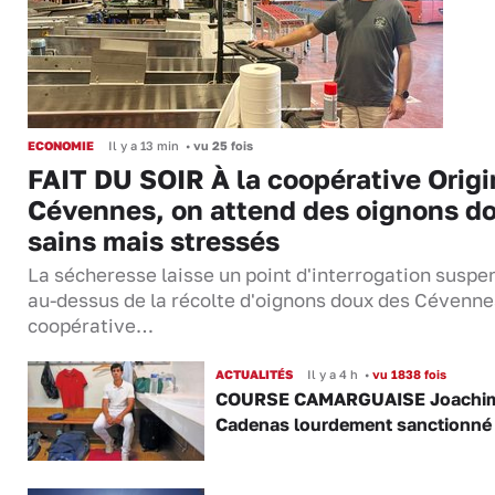
ECONOMIE
Il y a 13 min
•
vu 25 fois
FAIT DU SOIR À la coopérative Origi
Cévennes, on attend des oignons d
sains mais stressés
La sécheresse laisse un point d'interrogation suspe
au-dessus de la récolte d'oignons doux des Cévenne
coopérative…
ACTUALITÉS
Il y a 4 h
•
vu 1838 fois
COURSE CAMARGUAISE Joachi
Cadenas lourdement sanctionné