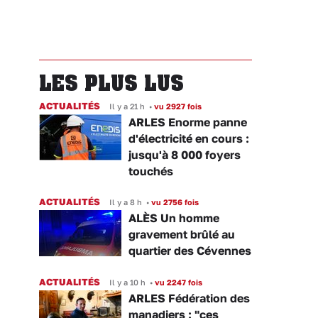
LES PLUS LUS
ACTUALITÉS
Il y a 21 h
•
vu 2927 fois
ARLES Enorme panne
d'électricité en cours :
jusqu'à 8 000 foyers
touchés
ACTUALITÉS
Il y a 8 h
•
vu 2756 fois
ALÈS Un homme
gravement brûlé au
quartier des Cévennes
ACTUALITÉS
Il y a 10 h
•
vu 2247 fois
ARLES Fédération des
manadiers : "ces