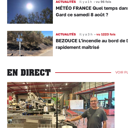
ACTUALITÉS
Il y a 1 h
•
vu 96 fois
MÉTÉO FRANCE Quel temps dans
Gard ce samedi 8 août ?
ACTUALITÉS
Il y a 3 h
•
vu 1223 fois
BEZOUCE L'incendie au bord de l
rapidement maîtrisé
EN DIRECT
VOIR P