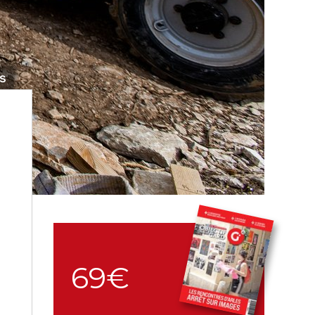
ns
69€