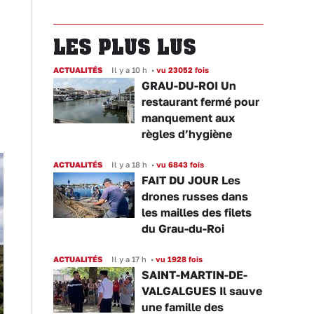
LES PLUS LUS
ACTUALITÉS
Il y a 10 h
•
vu 23052 fois
GRAU-DU-ROI Un
s
restaurant fermé pour
manquement aux
règles d’hygiène
ACTUALITÉS
Il y a 18 h
•
vu 6843 fois
FAIT DU JOUR Les
drones russes dans
les mailles des filets
du Grau-du-Roi
ACTUALITÉS
Il y a 17 h
•
vu 1928 fois
SAINT-MARTIN-DE-
VALGALGUES Il sauve
une famille des