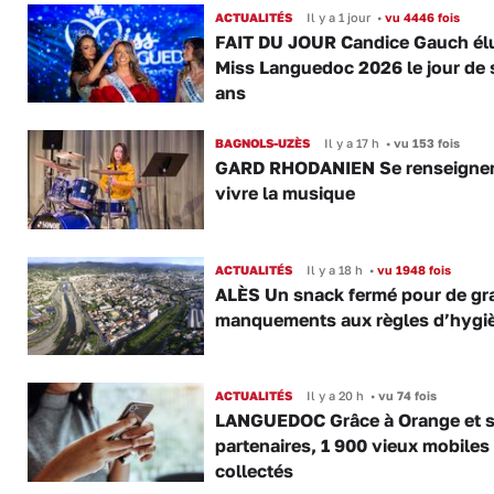
ACTUALITÉS
Il y a 1 jour
•
vu 4446 fois
FAIT DU JOUR Candice Gauch él
Miss Languedoc 2026 le jour de 
ans
BAGNOLS-UZÈS
Il y a 17 h
•
vu 153 fois
GARD RHODANIEN Se renseigner,
vivre la musique
ACTUALITÉS
Il y a 18 h
•
vu 1948 fois
ALÈS Un snack fermé pour de gr
manquements aux règles d’hygi
ACTUALITÉS
Il y a 20 h
•
vu 74 fois
LANGUEDOC Grâce à Orange et 
partenaires, 1 900 vieux mobiles
collectés