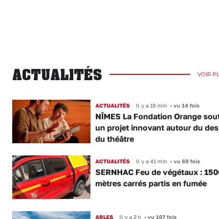
ACTUALITÉS
VOIR P
ACTUALITÉS
Il y a 19 min
•
vu 14 fois
NÎMES La Fondation Orange sout
un projet innovant autour du des
du théâtre
ACTUALITÉS
Il y a 41 min
•
vu 69 fois
SERNHAC Feu de végétaux : 150
mètres carrés partis en fumée
ARLES
Il y a 2 h
•
vu 107 fois