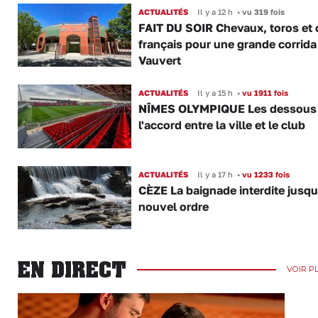
ACTUALITÉS
Il y a 12 h
•
vu 319 fois
FAIT DU SOIR Chevaux, toros et 
français pour une grande corrida
Vauvert
ACTUALITÉS
Il y a 15 h
•
vu 1911 fois
NÎMES OLYMPIQUE Les dessous
l'accord entre la ville et le club
ACTUALITÉS
Il y a 17 h
•
vu 1233 fois
CÈZE La baignade interdite jusqu
nouvel ordre
EN DIRECT
VOIR P