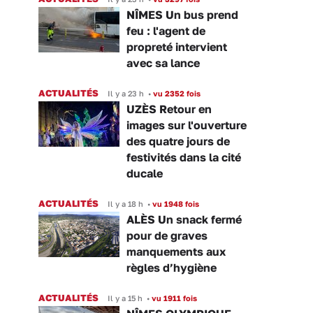
NÎMES Un bus prend
feu : l'agent de
propreté intervient
avec sa lance
ACTUALITÉS
Il y a 23 h
•
vu 2352 fois
UZÈS Retour en
images sur l'ouverture
des quatre jours de
festivités dans la cité
ducale
ACTUALITÉS
Il y a 18 h
•
vu 1948 fois
ALÈS Un snack fermé
pour de graves
manquements aux
règles d’hygiène
ACTUALITÉS
Il y a 15 h
•
vu 1911 fois