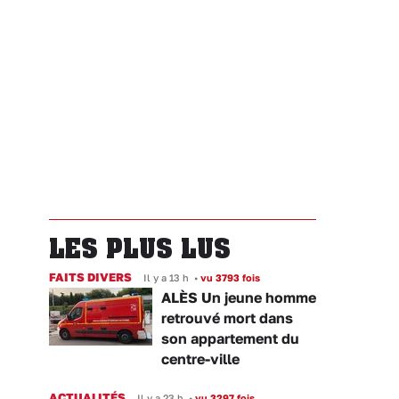
LES PLUS LUS
FAITS DIVERS
Il y a 13 h
•
vu 3793 fois
ALÈS Un jeune homme
retrouvé mort dans
son appartement du
centre-ville
ACTUALITÉS
Il y a 23 h
•
vu 3297 fois