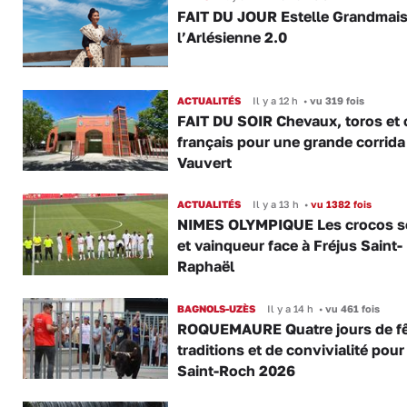
FAIT DU JOUR Estelle Grandmai
l’Arlésienne 2.0
ACTUALITÉS
Il y a 12 h
•
vu 319 fois
FAIT DU SOIR Chevaux, toros et 
français pour une grande corrida
Vauvert
ACTUALITÉS
Il y a 13 h
•
vu 1382 fois
NIMES OLYMPIQUE Les crocos s
et vainqueur face à Fréjus Saint-
Raphaël
BAGNOLS-UZÈS
Il y a 14 h
•
vu 461 fois
ROQUEMAURE Quatre jours de fê
traditions et de convivialité pour
Saint-Roch 2026