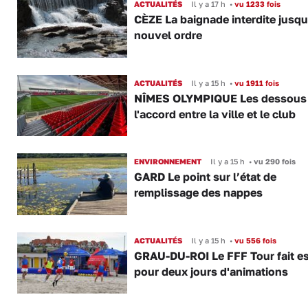
ACTUALITÉS
Il y a 17 h
•
vu 1233 fois
CÈZE La baignade interdite jusqu
nouvel ordre
ACTUALITÉS
Il y a 15 h
•
vu 1911 fois
NÎMES OLYMPIQUE Les dessous
l'accord entre la ville et le club
ENVIRONNEMENT
Il y a 15 h
•
vu 290 fois
GARD Le point sur l’état de
remplissage des nappes
ACTUALITÉS
Il y a 15 h
•
vu 556 fois
GRAU-DU-ROI Le FFF Tour fait e
pour deux jours d'animations