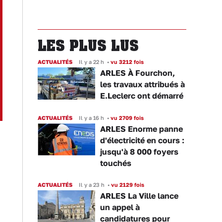
LES PLUS LUS
ACTUALITÉS
Il y a 22 h
•
vu 3212 fois
ARLES À Fourchon,
les travaux attribués à
E.Leclerc ont démarré
ACTUALITÉS
Il y a 16 h
•
vu 2709 fois
ARLES Enorme panne
d'électricité en cours :
jusqu'à 8 000 foyers
touchés
ACTUALITÉS
Il y a 23 h
•
vu 2129 fois
ARLES La Ville lance
un appel à
candidatures pour