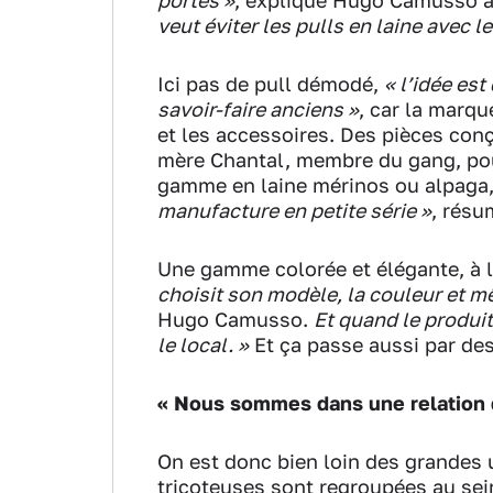
portés »
, explique Hugo Camusso a
veut éviter les pulls en laine avec l
Ici pas de pull démodé,
« l’idée est
savoir-faire anciens »
, car la marq
et les accessoires. Des pièces con
mère Chantal, membre du gang, pour
gamme en laine mérinos ou alpaga,
manufacture en petite série »
, résu
Une gamme colorée et élégante, à la
choisit son modèle, la couleur et mê
Hugo Camusso.
Et quand le produit 
le local. »
Et ça passe aussi par des
« Nous sommes dans une relation 
On est donc bien loin des grandes 
tricoteuses sont regroupées au sei