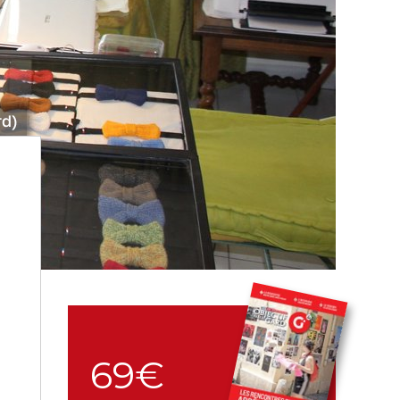
rd)
69€