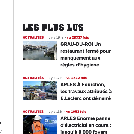
LES PLUS LUS
ACTUALITÉS
Il y a 19 h
•
vu 28337 fois
GRAU-DU-ROI Un
restaurant fermé pour
manquement aux
règles d’hygiène
ACTUALITÉS
Il y a 17 h
•
vu 2532 fois
ARLES À Fourchon,
les travaux attribués à
r
E.Leclerc ont démarré
ACTUALITÉS
Il y a 11 h
•
vu 1953 fois
ARLES Enorme panne
0
d'électricité en cours :
a
jusqu'à 8 000 foyers