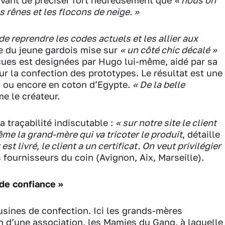
vant de préciser fort heureusement que
« nous on
es rênes et les flocons de neige. »
 de reprendre les codes actuels et les allier aux
ue du jeune gardois mise sur
« un côté chic décalé »
çues est designées par Hugo lui-même, aidé par sa
 la confection des prototypes. Le résultat est une
 ou encore en coton d’Egypte.
« De la belle
me le créateur.
 traçabilité indiscutable :
« sur notre site le client
me la grand-mère qui va tricoter le produit
, détaille
est livré, le client a un certificat. On veut privilégier
 fournisseurs du coin (Avignon, Aix, Marseille).
de confiance »
usines de confection. Ici les grands-mères
n d’une association, les Mamies du Gang, à laquelle