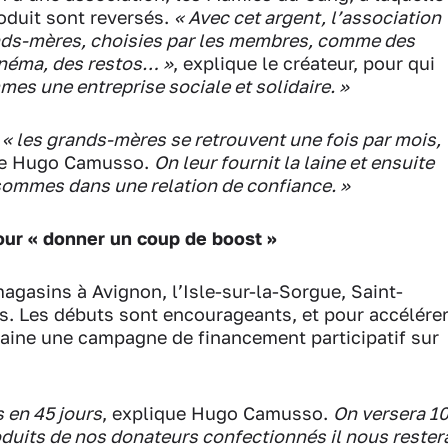
oduit sont reversés.
« Avec cet argent, l’association
ands-mères, choisies par les membres, comme des
inéma, des restos… »
, explique le créateur, pour qui
es une entreprise sociale et solidaire. »
:
« les grands-mères se retrouvent une fois par mois,
rme Hugo Camusso.
On leur fournit la laine et ensuite
 sommes dans une relation de confiance. »
ur « donner un coup de boost »
agasins à Avignon, l’Isle-sur-la-Sorgue, Saint-
is. Les débuts sont encourageants, et pour accélére
ine une campagne de financement participatif sur
s en 45 jours
, explique Hugo Camusso.
On versera 1
roduits de nos donateurs confectionnés il nous rester