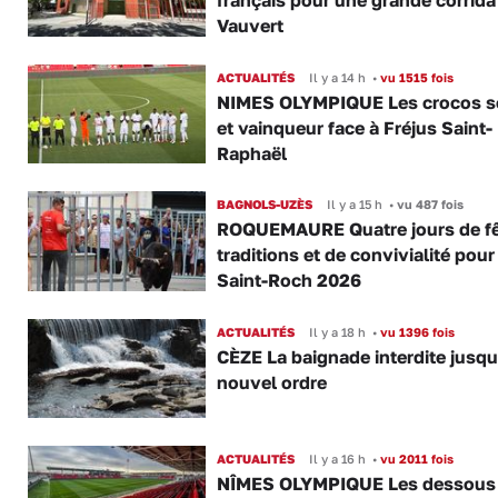
français pour une grande corrida
Vauvert
ACTUALITÉS
Il y a 14 h
•
vu 1515 fois
NIMES OLYMPIQUE Les crocos s
et vainqueur face à Fréjus Saint-
Raphaël
BAGNOLS-UZÈS
Il y a 15 h
•
vu 487 fois
ROQUEMAURE Quatre jours de fê
traditions et de convivialité pour
Saint-Roch 2026
ACTUALITÉS
Il y a 18 h
•
vu 1396 fois
CÈZE La baignade interdite jusqu
nouvel ordre
ACTUALITÉS
Il y a 16 h
•
vu 2011 fois
NÎMES OLYMPIQUE Les dessous