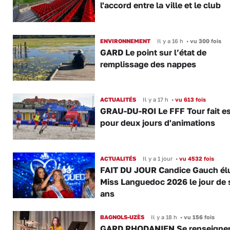
l'accord entre la ville et le club
ENVIRONNEMENT
Il y a 16 h
•
vu 300 fois
GARD Le point sur l’état de
remplissage des nappes
ACTUALITÉS
Il y a 17 h
•
vu 613 fois
GRAU-DU-ROI Le FFF Tour fait e
pour deux jours d'animations
ACTUALITÉS
Il y a 1 jour
•
vu 4532 fois
FAIT DU JOUR Candice Gauch él
Miss Languedoc 2026 le jour de 
ans
BAGNOLS-UZÈS
Il y a 18 h
•
vu 156 fois
GARD RHODANIEN Se renseigner,