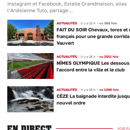
Instagram et Facebook, Estelle Grandmaison, alias
l’Arlésienne Tuto, partage…
ACTUALITÉS
Il y a 13 h
•
vu 368 fois
FAIT DU SOIR Chevaux, toros et 
français pour une grande corrida
Vauvert
ACTUALITÉS
Il y a 16 h
•
vu 2011 fois
NÎMES OLYMPIQUE Les dessous
l'accord entre la ville et le club
ACTUALITÉS
Il y a 18 h
•
vu 1396 fois
CÈZE La baignade interdite jusqu
nouvel ordre
EN DIRECT
VOIR P