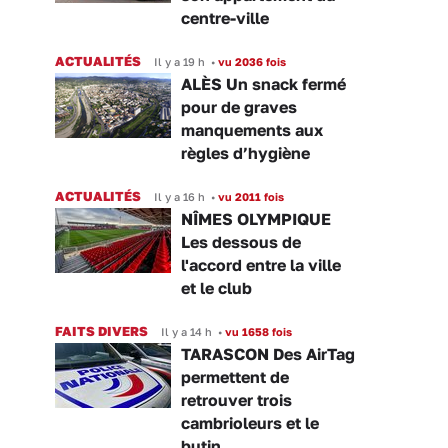
centre-ville
ACTUALITÉS
Il y a 19 h
•
vu 2036 fois
ALÈS Un snack fermé
pour de graves
manquements aux
règles d’hygiène
ACTUALITÉS
Il y a 16 h
•
vu 2011 fois
NÎMES OLYMPIQUE
Les dessous de
l'accord entre la ville
et le club
FAITS DIVERS
Il y a 14 h
•
vu 1658 fois
TARASCON Des AirTag
permettent de
retrouver trois
cambrioleurs et le
butin