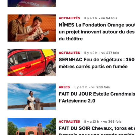
ACTUALITÉS
Il y a 1 h
•
vu 54 fois
NÎMES La Fondation Orange sout
un projet innovant autour du des
du théâtre
ACTUALITÉS
Il y a 2 h
•
vu 277 fois
SERNHAC Feu de végétaux : 150
mètres carrés partis en fumée
ARLES
Il y a 3 h
•
vu 208 fois
FAIT DU JOUR Estelle Grandmai
l’Arlésienne 2.0
ACTUALITÉS
Il y a 13 h
•
vu 368 fois
FAIT DU SOIR Chevaux, toros et 