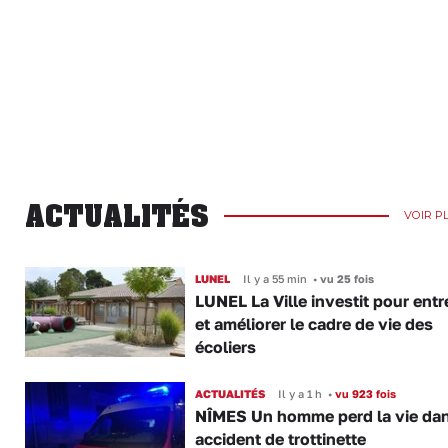
ACTUALITÉS
VOIR P
LUNEL
Il y a 55 min
•
vu 25 fois
LUNEL La Ville investit pour entr
et améliorer le cadre de vie des
écoliers
ACTUALITÉS
Il y a 1 h
•
vu 923 fois
NÎMES Un homme perd la vie da
accident de trottinette