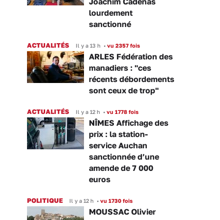
Joachim Cadenas
lourdement
sanctionné
ACTUALITÉS
Il y a 13 h
•
vu 2357 fois
ARLES Fédération des
manadiers : "ces
récents débordements
sont ceux de trop"
ACTUALITÉS
Il y a 12 h
•
vu 1778 fois
NÎMES Affichage des
prix : la station-
service Auchan
sanctionnée d’une
amende de 7 000
euros
POLITIQUE
Il y a 12 h
•
vu 1730 fois
MOUSSAC Olivier