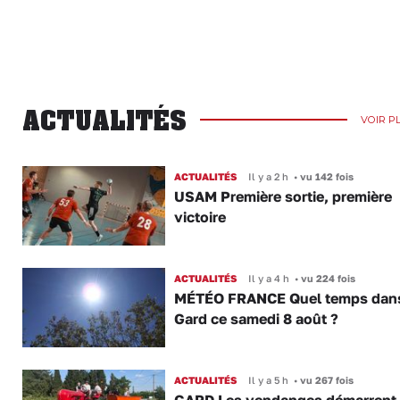
ACTUALITÉS
VOIR P
ACTUALITÉS
Il y a 2 h
•
vu 142 fois
USAM Première sortie, première
victoire
ACTUALITÉS
Il y a 4 h
•
vu 224 fois
MÉTÉO FRANCE Quel temps dans
Gard ce samedi 8 août ?
ACTUALITÉS
Il y a 5 h
•
vu 267 fois