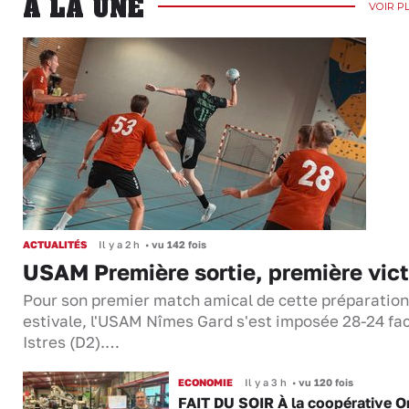
A LA UNE
VOIR P
ACTUALITÉS
Il y a 2 h
•
vu 142 fois
USAM Première sortie, première vict
Pour son premier match amical de cette préparation
estivale, l'USAM Nîmes Gard s'est imposée 28-24 fa
Istres (D2).…
ECONOMIE
Il y a 3 h
•
vu 120 fois
FAIT DU SOIR À la coopérative O