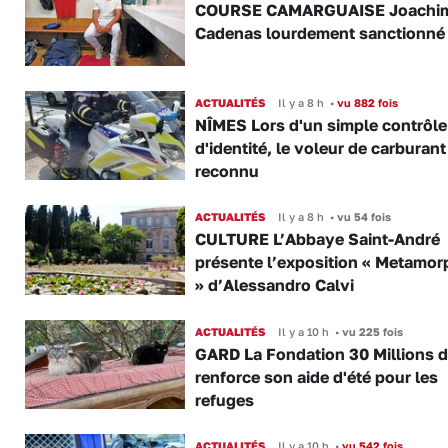
COURSE CAMARGUAISE Joachi
Cadenas lourdement sanctionné
ACTUALITÉS
Il y a 8 h
•
vu 882 fois
NÎMES Lors d'un simple contrôle
d'identité, le voleur de carburant
reconnu
ACTUALITÉS
Il y a 8 h
•
vu 54 fois
CULTURE L’Abbaye Saint-André
présente l’exposition « Metamor
» d’Alessandro Calvi
ACTUALITÉS
Il y a 10 h
•
vu 225 fois
GARD La Fondation 30 Millions d
renforce son aide d'été pour les
refuges
ACTUALITÉS
Il y a 10 h
•
vu 542 fois