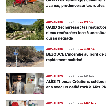
GARD Les vendanges démarrent
avance, prudence sur les routes
ACTUALITÉS
Il y a 6 h
•
vu 777 fois
GARD Sécheresse : les restrictio
d’eau renforcées face à une situ
qui se dégrade
ACTUALITÉS
Il y a 7 h
•
vu 1406 fois
BEZOUCE L'incendie au bord de l
rapidement maîtrisé
ACTUALITÉS
Il y a 7 h
•
vu 443 fois
ALÈS Thomas Créations célèbre 
ans avec un défilé rock à Alès P
ACTUALITÉS
Il y a 8 h
•
vu 2463 fois