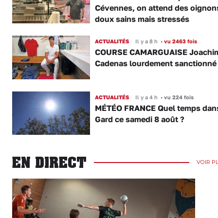
Cévennes, on attend des oignon
doux sains mais stressés
ACTUALITÉS
Il y a 8 h
•
vu 2463 fois
COURSE CAMARGUAISE Joachi
Cadenas lourdement sanctionné
ACTUALITÉS
Il y a 4 h
•
vu 224 fois
MÉTÉO FRANCE Quel temps dans
Gard ce samedi 8 août ?
EN DIRECT
VOIR P