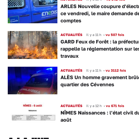
ARLES Nouvelle coupure d'électr
ce vendredi, le maire demande d
comptes
ACTUALITÉS
Il y a 11 h
•
vu 507 fois
GARD Feux de Forêt : la préfectu
rappelle la réglementation sur le
travaux
ACTUALITÉS
Il y a 11 h
•
vu 3112 fois
ALÈS Un homme gravement brûl
quartier des Cévennes
ACTUALITÉS
Il y a 12 h
•
vu 671 fois
NÎMES Naissances : l’état civil d
août