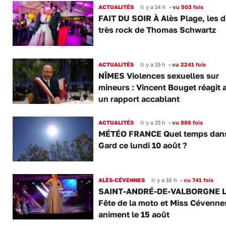
ACTUALITÉS
Il y a 14 h
•
vu 503 fois
FAIT DU SOIR À Alès Plage, les d
très rock de Thomas Schwartz
ACTUALITÉS
Il y a 15 h
•
vu 2241 fois
NÎMES Violences sexuelles sur
mineurs : Vincent Bouget réagit 
un rapport accablant
ACTUALITÉS
Il y a 15 h
•
vu 886 fois
MÉTÉO FRANCE Quel temps dans
Gard ce lundi 10 août ?
ALÈS-CÉVENNES
Il y a 16 h
•
vu 741 fois
SAINT-ANDRÉ-DE-VALBORGNE L
Fête de la moto et Miss Cévenne
animent le 15 août