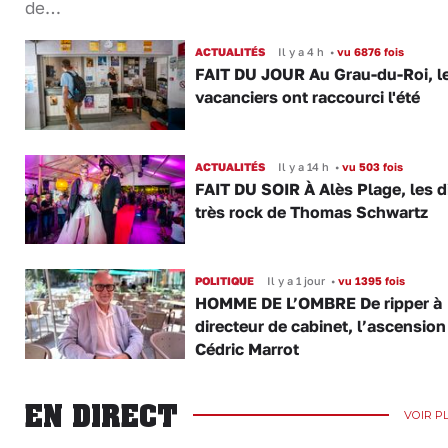
de…
ACTUALITÉS
Il y a 4 h
•
vu 6876 fois
FAIT DU JOUR Au Grau-du-Roi, l
vacanciers ont raccourci l'été
ACTUALITÉS
Il y a 14 h
•
vu 503 fois
FAIT DU SOIR À Alès Plage, les d
très rock de Thomas Schwartz
POLITIQUE
Il y a 1 jour
•
vu 1395 fois
HOMME DE L’OMBRE De ripper à
directeur de cabinet, l’ascension
Cédric Marrot
EN DIRECT
VOIR P