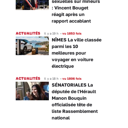
sexuelles sur mineurs
: Vincent Bouget
réagit après un
rapport accablant
ACTUALITÉS
Il y a 19 h
•
vu 1853 fois
NÎMES La ville classée
parmi les 10
meilleures pour
voyager en voiture
électrique
ACTUALITÉS
Il y a 18 h
•
vu 1806 fois
SÉNATORIALES La
députée de l'Hérault
Manon Bouquin
officialisée tête de
liste Rassemblement
national