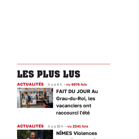
LES PLUS LUS
ACTUALITÉS
Il y a 4 h
•
vu 6876 fois
FAIT DU JOUR Au
Grau-du-Roi, les
vacanciers ont
raccourci l'été
ACTUALITÉS
Il y a 15 h
•
vu 2241 fois
NÎMES Violences