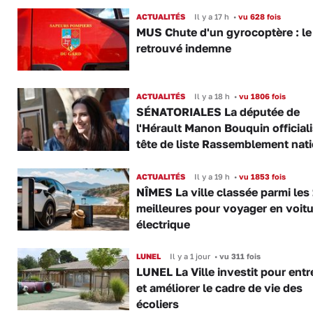
ACTUALITÉS
Il y a 17 h
•
vu 628 fois
MUS Chute d'un gyrocoptère : le 
retrouvé indemne
ACTUALITÉS
Il y a 18 h
•
vu 1806 fois
SÉNATORIALES La députée de
l'Hérault Manon Bouquin official
tête de liste Rassemblement nat
ACTUALITÉS
Il y a 19 h
•
vu 1853 fois
NÎMES La ville classée parmi les
meilleures pour voyager en voitu
électrique
LUNEL
Il y a 1 jour
•
vu 311 fois
LUNEL La Ville investit pour entr
et améliorer le cadre de vie des
écoliers