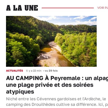
A LA UNE
VOIR P
ACTUALITÉS
Il y a 22 min
•
vu 29 fois
AU CAMPING À Peyremale : un alpa
une plage privée et des soirées
atypiques
Niché entre les Cévennes gardoises et l'Ardèche, le
camping des Drouilhèdes cultive sa différence. Ici, 