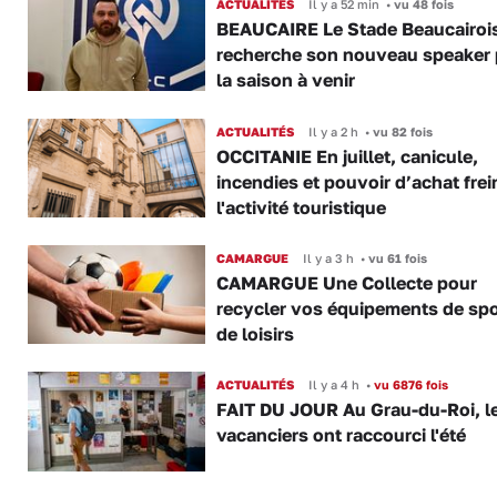
ACTUALITÉS
Il y a 52 min
•
vu 48 fois
BEAUCAIRE Le Stade Beaucairoi
recherche son nouveau speaker 
la saison à venir
ACTUALITÉS
Il y a 2 h
•
vu 82 fois
OCCITANIE En juillet, canicule,
incendies et pouvoir d’achat frei
l'activité touristique
CAMARGUE
Il y a 3 h
•
vu 61 fois
CAMARGUE Une Collecte pour
recycler vos équipements de spo
de loisirs
ACTUALITÉS
Il y a 4 h
•
vu 6876 fois
FAIT DU JOUR Au Grau-du-Roi, l
vacanciers ont raccourci l'été