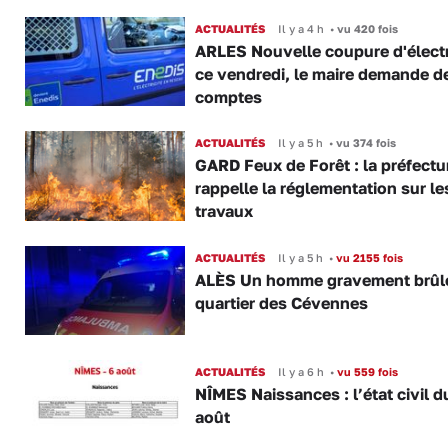
ACTUALITÉS
Il y a 4 h
•
vu 420 fois
ARLES Nouvelle coupure d'électr
ce vendredi, le maire demande d
comptes
ACTUALITÉS
Il y a 5 h
•
vu 374 fois
GARD Feux de Forêt : la préfectu
rappelle la réglementation sur le
travaux
ACTUALITÉS
Il y a 5 h
•
vu 2155 fois
ALÈS Un homme gravement brûl
quartier des Cévennes
ACTUALITÉS
Il y a 6 h
•
vu 559 fois
NÎMES Naissances : l’état civil d
août