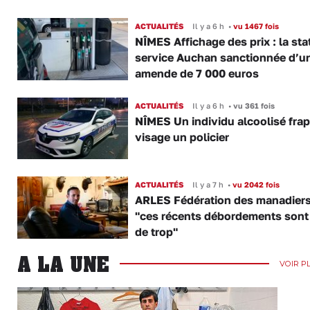
ACTUALITÉS
Il y a 6 h
•
vu 1467 fois
NÎMES Affichage des prix : la sta
service Auchan sanctionnée d’u
amende de 7 000 euros
ACTUALITÉS
Il y a 6 h
•
vu 361 fois
NÎMES Un individu alcoolisé fra
visage un policier
ACTUALITÉS
Il y a 7 h
•
vu 2042 fois
ARLES Fédération des manadiers
"ces récents débordements sont
de trop"
A LA UNE
VOIR P