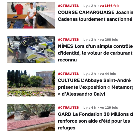
ACTUALITÉS
Il y a 2 h
•
vu 1166 fois
COURSE CAMARGUAISE Joachi
Cadenas lourdement sanctionné
ACTUALITÉS
Il y a 2 h
•
vu 268 fois
NÎMES Lors d'un simple contrôle
d'identité, le voleur de carburant
reconnu
ACTUALITÉS
Il y a 2 h
•
vu 44 fois
CULTURE L’Abbaye Saint-André
présente l’exposition « Metamor
» d’Alessandro Calvi
ACTUALITÉS
Il y a 4 h
•
vu 129 fois
GARD La Fondation 30 Millions d
renforce son aide d'été pour les
refuges