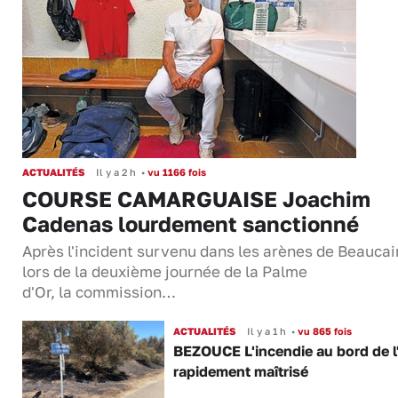
ACTUALITÉS
Il y a 2 h
•
vu 1166 fois
COURSE CAMARGUAISE Joachim
Cadenas lourdement sanctionné
Après l'incident survenu dans les arènes de Beaucai
lors de la deuxième journée de la Palme
d'Or, la commission…
ACTUALITÉS
Il y a 1 h
•
vu 865 fois
BEZOUCE L'incendie au bord de l
rapidement maîtrisé