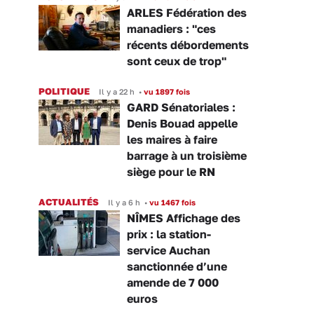
ARLES Fédération des
manadiers : "ces
récents débordements
sont ceux de trop"
POLITIQUE
Il y a 22 h
•
vu 1897 fois
GARD Sénatoriales :
Denis Bouad appelle
les maires à faire
barrage à un troisième
siège pour le RN
ACTUALITÉS
Il y a 6 h
•
vu 1467 fois
NÎMES Affichage des
prix : la station-
service Auchan
sanctionnée d’une
amende de 7 000
euros