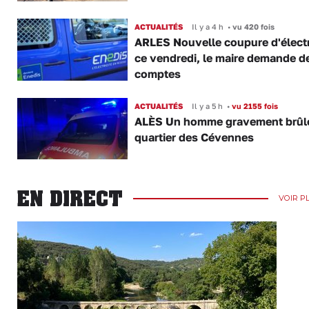
ACTUALITÉS
Il y a 4 h
•
vu 420 fois
ARLES Nouvelle coupure d'électr
ce vendredi, le maire demande d
comptes
ACTUALITÉS
Il y a 5 h
•
vu 2155 fois
ALÈS Un homme gravement brûl
quartier des Cévennes
EN DIRECT
VOIR P