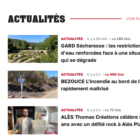
ACTUALITÉS
VOIR P
ACTUALITÉS
Il y a 39 min
•
vu 180 fois
GARD Sécheresse : les restrictio
d’eau renforcées face à une situ
qui se dégrade
ACTUALITÉS
Il y a 1 h
•
vu 865 fois
BEZOUCE L'incendie au bord de l
rapidement maîtrisé
ACTUALITÉS
Il y a 1 h
•
vu 71 fois
ALÈS Thomas Créations célèbre 
ans avec un défilé rock à Alès P