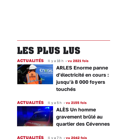
LES PLUS LUS
ACTUALITÉS
Il y a 18 h
•
vu 2821 fois
ARLES Enorme panne
d'électricité en cours :
jusqu'à 8 000 foyers
touchés
ACTUALITÉS
Il y a 5 h
•
vu 2155 fois
ALÈS Un homme
gravement brûlé au
quartier des Cévennes
ACTUALITÉS
Il y a 7 h
•
vu 2042 fois