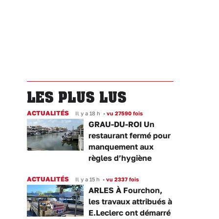
LES PLUS LUS
ACTUALITÉS
Il y a 18 h
•
vu 27590 fois
GRAU-DU-ROI Un
restaurant fermé pour
manquement aux
règles d’hygiène
ACTUALITÉS
Il y a 15 h
•
vu 2337 fois
ARLES À Fourchon,
les travaux attribués à
E.Leclerc ont démarré