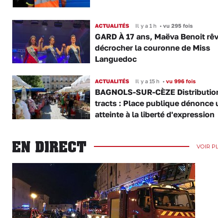
ACTUALITÉS
Il y a 1 h
•
vu 295 fois
GARD À 17 ans, Maëva Benoit rê
décrocher la couronne de Miss
Languedoc
ACTUALITÉS
Il y a 15 h
•
vu 996 fois
BAGNOLS-SUR-CÈZE Distributio
tracts : Place publique dénonce 
atteinte à la liberté d'expression
EN DIRECT
VOIR P