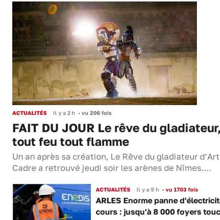
ACTUALITÉS
Il y a 2 h
•
vu 206 fois
FAIT DU JOUR Le rêve du gladiateur
tout feu tout flamme
Un an après sa création, Le Rêve du gladiateur d’Ar
Cadre a retrouvé jeudi soir les arènes de Nîmes.…
ACTUALITÉS
Il y a 9 h
•
vu 1703 fois
ARLES Enorme panne d'électricit
cours : jusqu'à 8 000 foyers tou