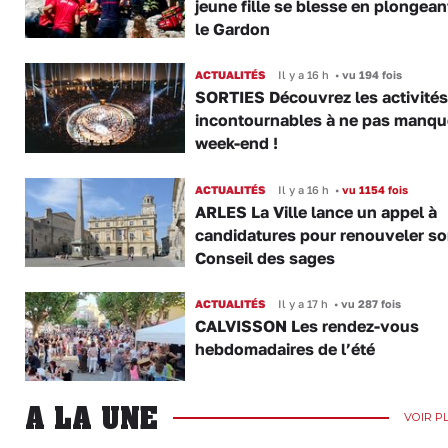
jeune fille se blesse en plongea
le Gardon
ACTUALITÉS
Il y a 16 h
•
vu 194 fois
SORTIES Découvrez les activités
incontournables à ne pas manqu
week-end !
ACTUALITÉS
Il y a 16 h
•
vu 1154 fois
ARLES La Ville lance un appel à
candidatures pour renouveler s
Conseil des sages
ACTUALITÉS
Il y a 17 h
•
vu 287 fois
CALVISSON Les rendez-vous
hebdomadaires de l’été
A LA UNE
VOIR P