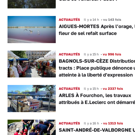
ACTUALITÉS
Il y a 14 h
•
vu 143 fois
AIGUES-MORTES Après l’orage, 
fleur de sel refait surface
ACTUALITÉS
Il y a 15 h
•
vu 996 fois
BAGNOLS-SUR-CÈZE Distributio
tracts : Place publique dénonce 
atteinte à la liberté d'expression
ACTUALITÉS
Il y a 15 h
•
vu 2337 fois
ARLES À Fourchon, les travaux
attribués à E.Leclerc ont démarr
ACTUALITÉS
Il y a 16 h
•
vu 1313 fois
SAINT-ANDRÉ-DE-VALBORGNE 