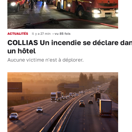
ACTUALITÉS
Il y a 27 min
•
vu 85 fois
COLLIAS Un incendie se déclare da
un hôtel
Aucune victime n'est à déplorer.