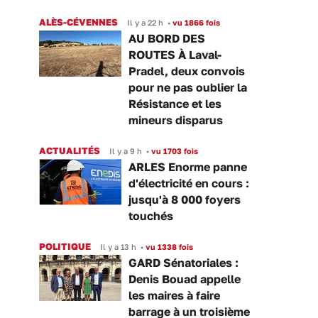
ALÈS-CÉVENNES
Il y a 22 h
•
vu 1866 fois
AU BORD DES
ROUTES À Laval-
Pradel, deux convois
pour ne pas oublier la
Résistance et les
mineurs disparus
ACTUALITÉS
Il y a 9 h
•
vu 1703 fois
ARLES Enorme panne
d'électricité en cours :
jusqu'à 8 000 foyers
touchés
POLITIQUE
Il y a 13 h
•
vu 1338 fois
GARD Sénatoriales :
Denis Bouad appelle
les maires à faire
barrage à un troisième