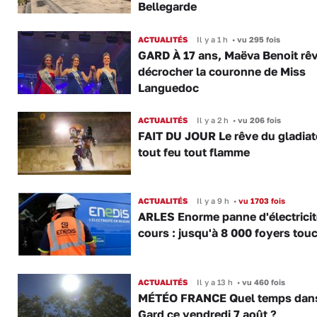
Bellegarde
ACTUALITÉS
Il y a 1 h
•
vu 295 fois
GARD À 17 ans, Maëva Benoit rê
décrocher la couronne de Miss
Languedoc
ACTUALITÉS
Il y a 2 h
•
vu 206 fois
FAIT DU JOUR Le rêve du gladiat
tout feu tout flamme
ACTUALITÉS
Il y a 9 h
•
vu 1703 fois
ARLES Enorme panne d'électricit
cours : jusqu'à 8 000 foyers tou
ACTUALITÉS
Il y a 13 h
•
vu 460 fois
MÉTÉO FRANCE Quel temps dans
Gard ce vendredi 7 août ?