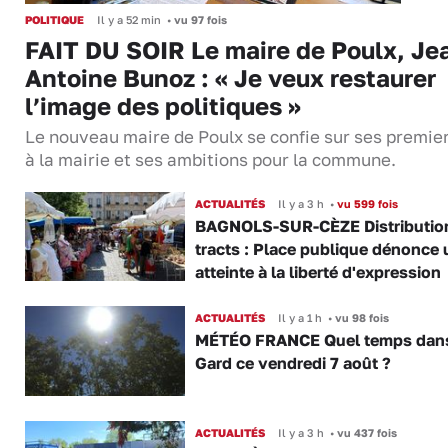
POLITIQUE
Il y a 52 min
•
vu 97 fois
FAIT DU SOIR Le maire de Poulx, Je
Antoine Bunoz : « Je veux restaurer
l’image des politiques »
Le nouveau maire de Poulx se confie sur ses premie
à la mairie et ses ambitions pour la commune.
ACTUALITÉS
Il y a 3 h
•
vu 599 fois
BAGNOLS-SUR-CÈZE Distributio
tracts : Place publique dénonce 
atteinte à la liberté d'expression
ACTUALITÉS
Il y a 1 h
•
vu 98 fois
MÉTÉO FRANCE Quel temps dans
Gard ce vendredi 7 août ?
ACTUALITÉS
Il y a 3 h
•
vu 437 fois