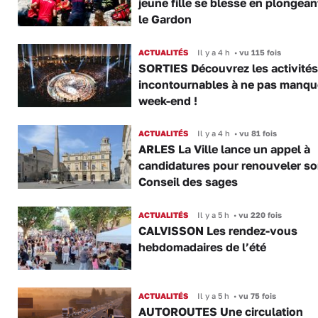
jeune fille se blesse en plongea
le Gardon
ACTUALITÉS
Il y a 4 h
•
vu 115 fois
SORTIES Découvrez les activités
incontournables à ne pas manqu
week-end !
ACTUALITÉS
Il y a 4 h
•
vu 81 fois
ARLES La Ville lance un appel à
candidatures pour renouveler s
Conseil des sages
ACTUALITÉS
Il y a 5 h
•
vu 220 fois
CALVISSON Les rendez-vous
hebdomadaires de l’été
ACTUALITÉS
Il y a 5 h
•
vu 75 fois
AUTOROUTES Une circulation