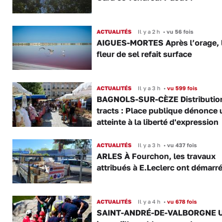
ACTUALITÉS
Il y a 2 h
•
vu 56 fois
AIGUES-MORTES Après l’orage, 
fleur de sel refait surface
ACTUALITÉS
Il y a 3 h
•
vu 599 fois
BAGNOLS-SUR-CÈZE Distributio
tracts : Place publique dénonce 
atteinte à la liberté d'expression
ACTUALITÉS
Il y a 3 h
•
vu 437 fois
ARLES À Fourchon, les travaux
attribués à E.Leclerc ont démarr
ACTUALITÉS
Il y a 4 h
•
vu 678 fois
SAINT-ANDRÉ-DE-VALBORGNE 