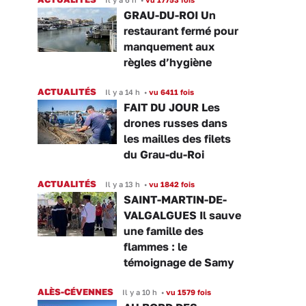
GRAU-DU-ROI Un
restaurant fermé pour
manquement aux
règles d’hygiène
ACTUALITÉS
Il y a 14 h
•
vu 6411 fois
FAIT DU JOUR Les
drones russes dans
les mailles des filets
du Grau-du-Roi
ACTUALITÉS
Il y a 13 h
•
vu 1842 fois
SAINT-MARTIN-DE-
VALGALGUES Il sauve
une famille des
flammes : le
témoignage de Samy
ALÈS-CÉVENNES
Il y a 10 h
•
vu 1579 fois