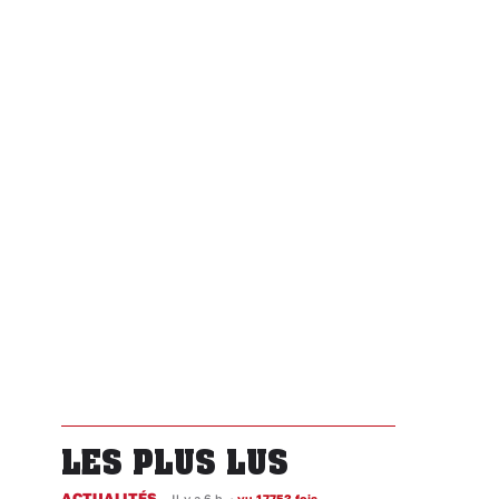
LES PLUS LUS
ACTUALITÉS
Il y a 6 h
•
vu 17753 fois