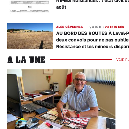
NÎMES Naissances : l’état civil d
août
ALÈS-CÉVENNES
Il y a 10 h
•
vu 1579 fois
AU BORD DES ROUTES À Laval-P
deux convois pour ne pas oublier
Résistance et les mineurs dispar
A LA UNE
VOIR P