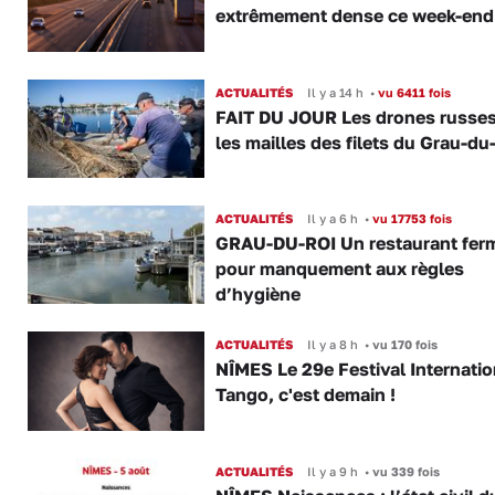
extrêmement dense ce week-end
ACTUALITÉS
Il y a 14 h
•
vu 6411 fois
FAIT DU JOUR Les drones russe
les mailles des filets du Grau-du
ACTUALITÉS
Il y a 6 h
•
vu 17753 fois
GRAU-DU-ROI Un restaurant fer
pour manquement aux règles
d’hygiène
ACTUALITÉS
Il y a 8 h
•
vu 170 fois
NÎMES Le 29e Festival Internatio
Tango, c'est demain !
ACTUALITÉS
Il y a 9 h
•
vu 339 fois