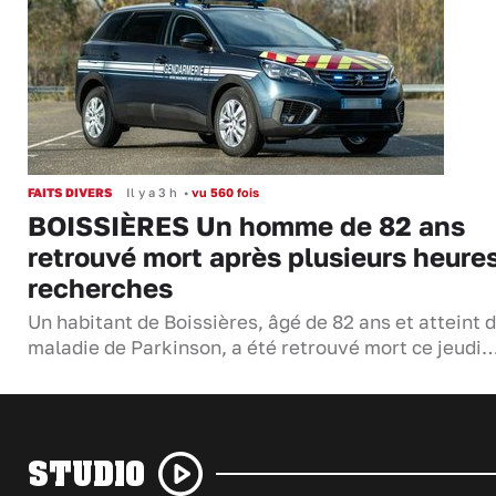
FAITS DIVERS
Il y a 3 h
•
vu 560 fois
BOISSIÈRES Un homme de 82 ans
retrouvé mort après plusieurs heure
recherches
Un habitant de Boissières, âgé de 82 ans et atteint d
maladie de Parkinson, a été retrouvé mort ce jeudi
STUDIO